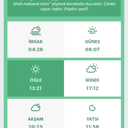
Allah mübarek etsin" diyerek bereketle dua etsin. Çünkü
nazar, haktır. (Hadis-i şerif)
İMSAK
GÜNEŞ
04:26
06:07
ÖĞLE
İKINDI
13:21
17:12
AKŞAM
YATSI
20:25
21:58