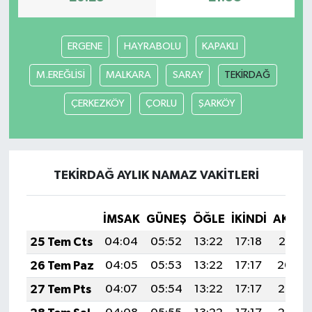
ERGENE
HAYRABOLU
KAPAKLI
M.EREĞLİSİ
MALKARA
SARAY
TEKİRDAĞ
ÇERKEZKÖY
ÇORLU
ŞARKÖY
TEKİRDAĞ AYLIK NAMAZ VAKITLERI
İMSAK
GÜNEŞ
ÖĞLE
İKINDI
AKŞA
25 Tem Cts
04:04
05:52
13:22
17:18
20:41
26 Tem Paz
04:05
05:53
13:22
17:17
20:40
27 Tem Pts
04:07
05:54
13:22
17:17
20:39