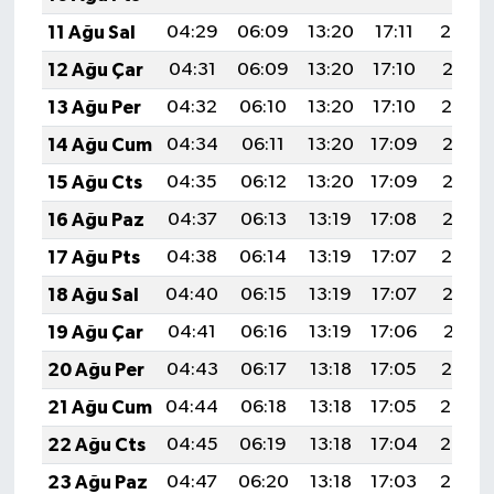
11 Ağu Sal
04:29
06:09
13:20
17:11
20:22
12 Ağu Çar
04:31
06:09
13:20
17:10
20:21
13 Ağu Per
04:32
06:10
13:20
17:10
20:19
14 Ağu Cum
04:34
06:11
13:20
17:09
20:18
15 Ağu Cts
04:35
06:12
13:20
17:09
20:17
16 Ağu Paz
04:37
06:13
13:19
17:08
20:15
17 Ağu Pts
04:38
06:14
13:19
17:07
20:14
18 Ağu Sal
04:40
06:15
13:19
17:07
20:12
19 Ağu Çar
04:41
06:16
13:19
17:06
20:11
20 Ağu Per
04:43
06:17
13:18
17:05
20:10
21 Ağu Cum
04:44
06:18
13:18
17:05
20:08
22 Ağu Cts
04:45
06:19
13:18
17:04
20:07
23 Ağu Paz
04:47
06:20
13:18
17:03
20:05