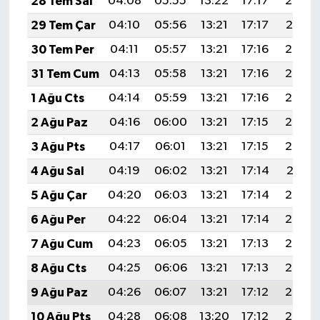
28 Tem Sal
04:08
05:55
13:22
17:17
20:38
29 Tem Çar
04:10
05:56
13:21
17:17
20:37
30 Tem Per
04:11
05:57
13:21
17:16
20:36
31 Tem Cum
04:13
05:58
13:21
17:16
20:35
1 Ağu Cts
04:14
05:59
13:21
17:16
20:34
2 Ağu Paz
04:16
06:00
13:21
17:15
20:33
3 Ağu Pts
04:17
06:01
13:21
17:15
20:32
4 Ağu Sal
04:19
06:02
13:21
17:14
20:31
5 Ağu Çar
04:20
06:03
13:21
17:14
20:30
6 Ağu Per
04:22
06:04
13:21
17:14
20:28
7 Ağu Cum
04:23
06:05
13:21
17:13
20:27
8 Ağu Cts
04:25
06:06
13:21
17:13
20:26
9 Ağu Paz
04:26
06:07
13:21
17:12
20:25
10 Ağu Pts
04:28
06:08
13:20
17:12
20:23