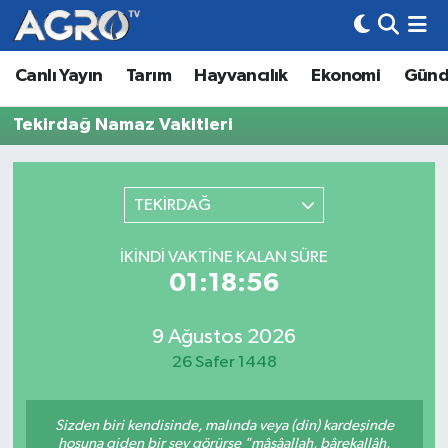
Canlı Yayın
Tarım
Hayvancılık
Ekonomi
Gün
Hava Durumu
Tekirdağ Namaz Vakitleri
Trafik Durumu
Süper Lig Puan Durumu ve Fikstür
TEKİRDAĞ
Tüm Manşetler
İKINDI VAKTINE KALAN SÜRE
01:18:56
Son Dakika Haberleri
Haber Arşivi
9 Ağustos 2026
26 Safer 1448
Sizden biri kendisinde, malında veya (din) kardeşinde
hoşuna giden bir şey görürse "mâşâallah, bârekallâh,