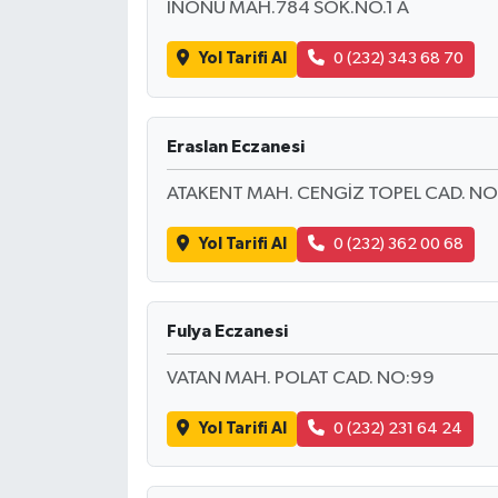
INÖNÜ MAH.784 SOK.NO.1 A
Yol Tarifi Al
0 (232) 343 68 70
Eraslan Eczanesi
ATAKENT MAH. CENGİZ TOPEL CAD. NO
Yol Tarifi Al
0 (232) 362 00 68
Fulya Eczanesi
VATAN MAH. POLAT CAD. NO:99
Yol Tarifi Al
0 (232) 231 64 24