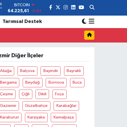
64.225,61
-0.63
DOLAR
°
4
47,6704
0
EURO
Tarımsal Destek
55,0406
-0.08
STERLİN
64,2143
0
GRAM ALTIN
6510.40
0.45
zmir Diğer İlçeler
BİST100
13.799
70
Aliağa
Balçova
Bayindir
Bayrakli
Bergama
Beydağ
Bornova
Buca
Çeşme
Çiğli
Dikili
Foça
Gaziemir
Güzelbahçe
Karabağlar
Karaburun
Karşiyaka
Kemalpaşa