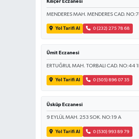
Kılıçer Eczanesi
MENDERES MAH. MENDERES CAD. NO:7
Yol Tarifi Al
0 (232) 275 78 68
Ümit Eczanesi
ERTUĞRUL MAH. TORBALI CAD. NO:44 1
Yol Tarifi Al
0 (505) 896 07 35
Üsküp Eczanesi
9 EYLÜL MAH. 253 SOK. NO:19 A
Yol Tarifi Al
0 (530) 993 89 79