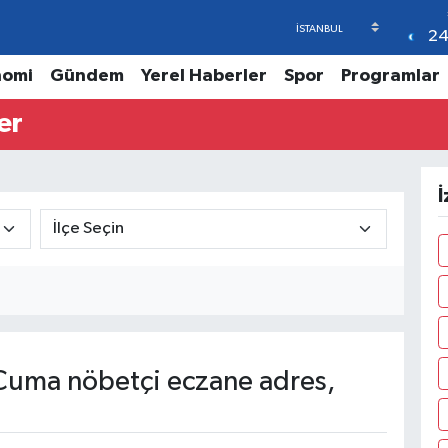
2
nomi
Gündem
Yerel Haberler
Spor
Programlar
er
İ
uma nöbetçi eczane adres,