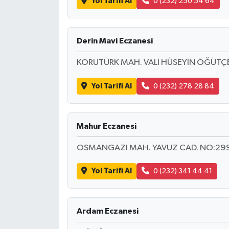
Yol Tarifi Al
0 (232) 250 54 64
Derin Mavi Eczanesi
KORUTÜRK MAH. VALİ HÜSEYİN ÖĞÜTÇE
Yol Tarifi Al
0 (232) 278 28 84
Mahur Eczanesi
OSMANGAZI MAH. YAVUZ CAD. NO:299 
Yol Tarifi Al
0 (232) 341 44 41
Ardam Eczanesi