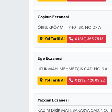
Coşkun Eczanesi
ÖRNEKKÖY MH. 7401 SK. NO:27 A
Yol Tarifi Al
0 (232) 365 75 15
Ege Eczanesi
UFUK MAH. MEHMETÇIK CAD. NO:6 A
Yol Tarifi Al
0 (232) 426 89 22
Yazgan Eczanesi
KAZIM DİRİK MAH. SAKARYA CAD. NO:1 