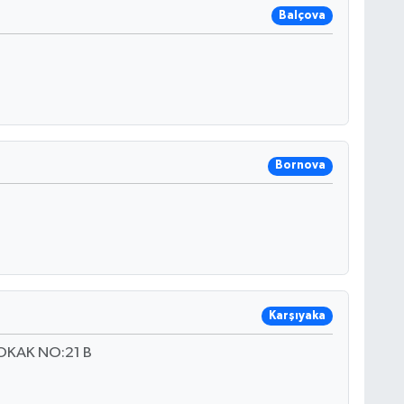
Balçova
Bornova
Karşıyaka
OKAK NO:21 B