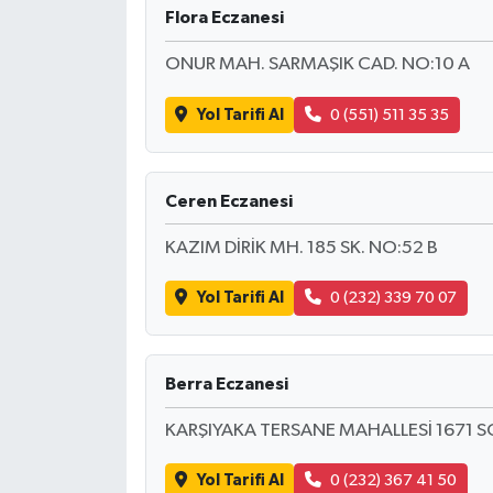
Flora Eczanesi
ONUR MAH. SARMAŞIK CAD. NO:10 A
Yol Tarifi Al
0 (551) 511 35 35
Ceren Eczanesi
KAZIM DİRİK MH. 185 SK. NO:52 B
Yol Tarifi Al
0 (232) 339 70 07
Berra Eczanesi
KARŞIYAKA TERSANE MAHALLESİ 1671 S
Yol Tarifi Al
0 (232) 367 41 50