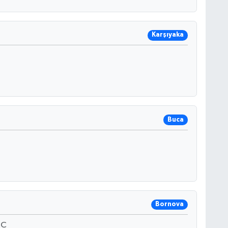
Karşıyaka
Buca
Bornova
1C