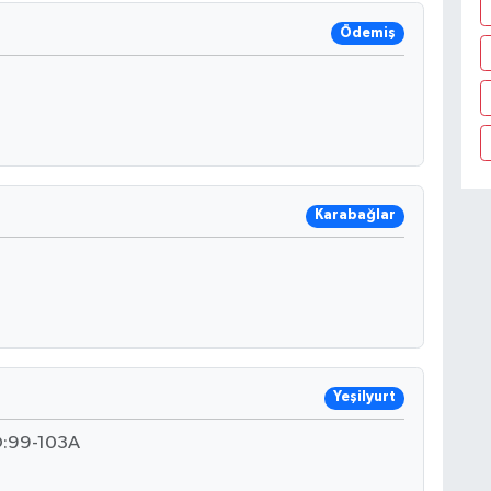
Ödemiş
Karabağlar
Yeşilyurt
O:99-103A