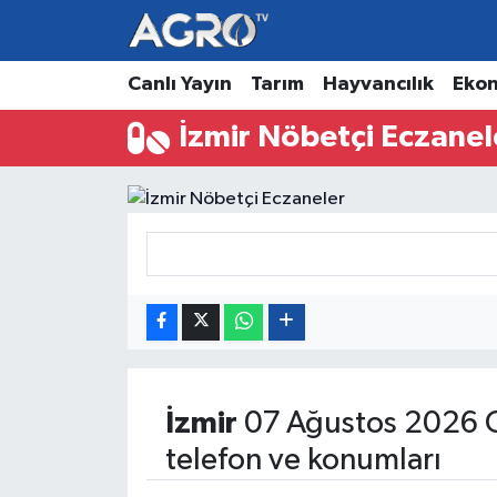
Hava Durumu
Canlı Yayın
Tarım
Hayvancılık
Eko
İzmir Nöbetçi Eczanel
Trafik Durumu
Süper Lig Puan Durumu ve Fikstür
Tüm Manşetler
Son Dakika Haberleri
Haber Arşivi
İzmir
07 Ağustos 2026 C
telefon ve konumları