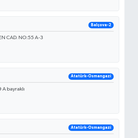
Balçova-2
N CAD. NO:55 A-3
Atatürk-Osmangazi
A bayraklı
Atatürk-Osmangazi