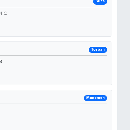
Buca
4 C
Torbalı
B
Menemen