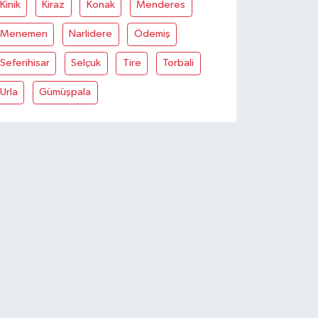
Kinik
Kiraz
Konak
Menderes
Menemen
Narlidere
Ödemiş
Seferihisar
Selçuk
Tire
Torbali
Urla
Gümüşpala