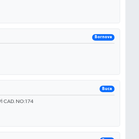
Bornova
Buca
 CAD. NO:174