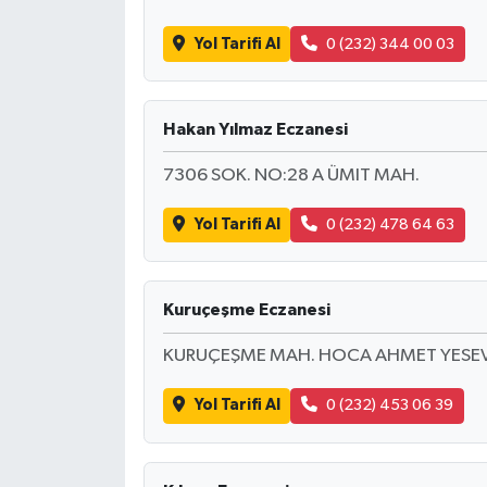
Yol Tarifi Al
0 (232) 344 00 03
Hakan Yılmaz Eczanesi
7306 SOK. NO:28 A ÜMIT MAH.
Yol Tarifi Al
0 (232) 478 64 63
Kuruçeşme Eczanesi
KURUÇEŞME MAH. HOCA AHMET YESEVİ
Yol Tarifi Al
0 (232) 453 06 39