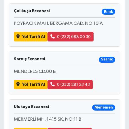
Çalıkuşu Eczanesi
Kınık
POYRACIK MAH. BERGAMA CAD. NO:19 A
Yol Tarifi Al
0 (232) 688 00 30
Sarnıç Eczanesi
Sarnıç
MENDERES CD.80 B
Yol Tarifi Al
0 (232) 281 23 43
Ulukaya Eczanesi
Menemen
MERMERLİ MH. 1415 SK. NO:11 B