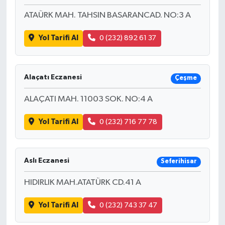
ATAÜRK MAH. TAHSIN BASARANCAD. NO:3 A
Yol Tarifi Al
0 (232) 892 61 37
Alaçatı Eczanesi
Çeşme
ALAÇATI MAH. 11003 SOK. NO:4 A
Yol Tarifi Al
0 (232) 716 77 78
Aslı Eczanesi
Seferihisar
HIDIRLIK MAH.ATATÜRK CD.41 A
Yol Tarifi Al
0 (232) 743 37 47