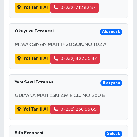
Yol Tarifi Al
0 (232) 712 82 87
Okuyucu Eczanesi
Alsancak
MIMAR SINAN MAH.1420 SOK.NO:102 A
Yol Tarifi Al
0 (232) 422 55 47
Yenı Sevıl Eczanesi
Bozyaka
GÜLYAKA MAH.ESKİİZMİR CD. NO:280 B
Yol Tarifi Al
0 (232) 250 95 65
Sıfa Eczanesi
Selçuk