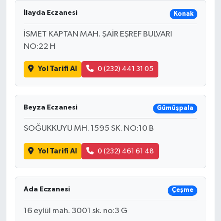
İlayda Eczanesi
Konak
İSMET KAPTAN MAH. ŞAİR EŞREF BULVARI
NO:22 H
Yol Tarifi Al
0 (232) 441 31 05
Beyza Eczanesi
Gümüşpala
SOĞUKKUYU MH. 1595 SK. NO:10 B
Yol Tarifi Al
0 (232) 461 61 48
Ada Eczanesi
Çeşme
16 eylül mah. 3001 sk. no:3 G