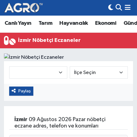
Canlı Yayın
Tarım
Hayvancılık
Ekonomi
Gün
Hava Durumu
Trafik Durumu
İzmir Nöbetçi Eczaneler
Süper Lig Puan Durumu ve Fikstür
Tüm Manşetler
Son Dakika Haberleri
Paylaş
Haber Arşivi
İzmir
09 Ağustos 2026 Pazar nöbetçi
eczane adres, telefon ve konumları