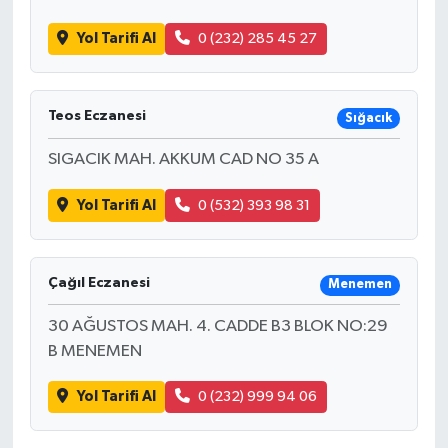
Yol Tarifi Al
0 (232) 285 45 27
Teos Eczanesi
Sığacık
SIGACIK MAH. AKKUM CAD NO 35 A
Yol Tarifi Al
0 (532) 393 98 31
Çağıl Eczanesi
Menemen
30 AĞUSTOS MAH. 4. CADDE B3 BLOK NO:29
B MENEMEN
Yol Tarifi Al
0 (232) 999 94 06