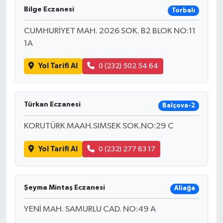
Bilge Eczanesi
Torbalı
CUMHURİYET MAH. 2026 SOK. B2 BLOK NO:11
1A
Yol Tarifi Al
0 (232) 502 54 64
Türkan Eczanesi
Balçova-2
KORUTÜRK MAAH.SIMSEK SOK.NO:29 C
Yol Tarifi Al
0 (232) 277 83 17
Şeyma Mintaş Eczanesi
Aliağa
YENİ MAH. SAMURLU CAD. NO:49 A