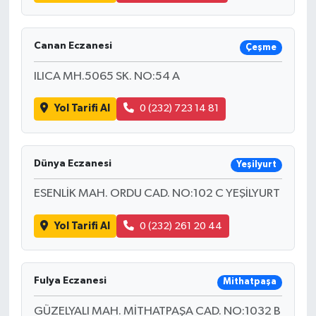
Canan Eczanesi
Çeşme
ILICA MH.5065 SK. NO:54 A
Yol Tarifi Al
0 (232) 723 14 81
Dünya Eczanesi
Yeşilyurt
ESENLİK MAH. ORDU CAD. NO:102 C YEŞİLYURT
Yol Tarifi Al
0 (232) 261 20 44
Fulya Eczanesi
Mithatpaşa
GÜZELYALI MAH. MİTHATPAŞA CAD. NO:1032 B