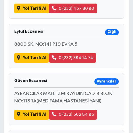
Yol Tarifi Al
0 (232) 457 80 80
Eylül Eczanesi
Çiğli
8809 SK. NO:141 P.19 EVKA 5
Yol Tarifi Al
0 (232) 384 14 74
Güven Eczanesi
Ayrancılar
AYRANCILAR MAH. İZMİR AYDIN CAD. B BLOK
NO:118 1A(MEDİFAMA HASTANESİ YANI)
Yol Tarifi Al
0 (232) 502 84 85