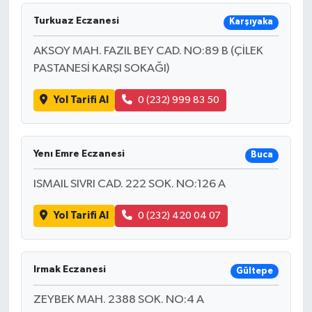
Turkuaz Eczanesi
Karşıyaka
AKSOY MAH. FAZIL BEY CAD. NO:89 B (ÇİLEK
PASTANESİ KARŞI SOKAĞI)
Yol Tarifi Al
0 (232) 999 83 50
Yenı Emre Eczanesi
Buca
ISMAIL SIVRI CAD. 222 SOK. NO:126 A
Yol Tarifi Al
0 (232) 420 04 07
Irmak Eczanesi
Gültepe
ZEYBEK MAH. 2388 SOK. NO:4 A