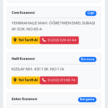
Cem Eczanesi
Çiğli
YENİMAHALLE MAH. ÖĞRETMEN EMEL SUBAŞI
AY SOK. NO:65 A
Yol Tarifi Al
0 (232) 329 43 44
Halil Eczanesi
Bornova
KIZILAY MH. 491 1 SK. NO:1 1A
Yol Tarifi Al
0 (232) 373 60 74
Şeker Eczanesi
Bergama