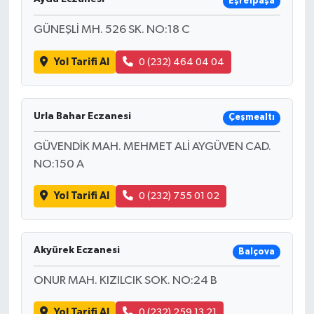
Eşrefpaşa
GÜNEŞLİ MH. 526 SK. NO:18 C
Yol Tarifi Al
0 (232) 464 04 04
Urla Bahar Eczanesi
Çeşmealtı
GÜVENDİK MAH. MEHMET ALİ AYGÜVEN CAD.
NO:150 A
Yol Tarifi Al
0 (232) 755 01 02
Akyürek Eczanesi
Balçova
ONUR MAH. KIZILCIK SOK. NO:24 B
Yol Tarifi Al
0 (232) 259 13 21