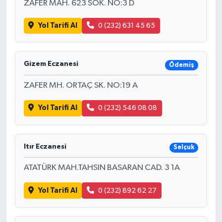
ZAFER MAH. 623 SOK. NO:3 D
Yol Tarifi Al
0 (232) 631 45 65
Gizem Eczanesi
Ödemiş
ZAFER MH. ORTAÇ SK. NO:19 A
Yol Tarifi Al
0 (232) 546 08 08
Itır Eczanesi
Selçuk
ATATÜRK MAH.TAHSIN BASARAN CAD. 3 1A
Yol Tarifi Al
0 (232) 892 62 27