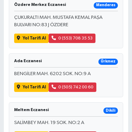
Özdere Merkez Eczanesi
Menderes
ÇUKURALTI MAH. MUSTAFA KEMAL PAŞA
BULVARI NO:83 J ÖZDERE
Yol Tarifi Al
0 (553) 708 35 53
Ada Eczanesi
Ürkmez
BENGİLER MAH. 6202 SOK. NO:9 A
Yol Tarifi Al
0 (505) 742 00 60
Meltem Eczanesi
Dikili
SALİMBEY MAH. 19 SOK. NO:2 A