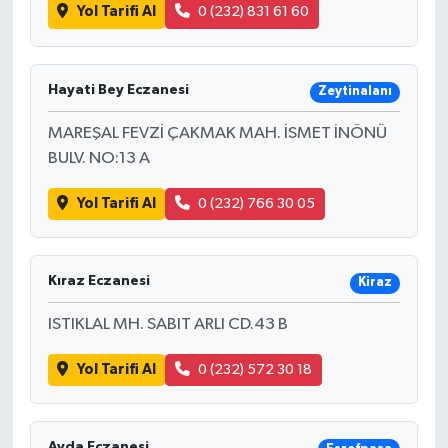
Yol Tarifi Al
0 (232) 831 61 60
Hayati Bey Eczanesi
Zeytinalanı
MAREŞAL FEVZİ ÇAKMAK MAH. İSMET İNÖNÜ
BULV. NO:13 A
Yol Tarifi Al
0 (232) 766 30 05
Kıraz Eczanesi
Kiraz
ISTIKLAL MH. SABIT ARLI CD.43 B
Yol Tarifi Al
0 (232) 572 30 18
Ayda Eczanesi