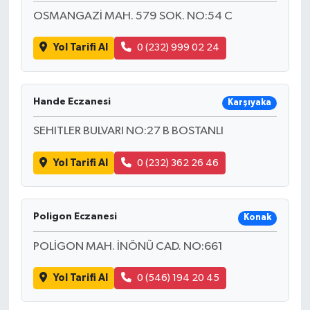
OSMANGAZİ MAH. 579 SOK. NO:54 C
Yol Tarifi Al
0 (232) 999 02 24
Hande Eczanesi
Karşıyaka
SEHITLER BULVARI NO:27 B BOSTANLI
Yol Tarifi Al
0 (232) 362 26 46
Poligon Eczanesi
Konak
POLİGON MAH. İNÖNÜ CAD. NO:661
Yol Tarifi Al
0 (546) 194 20 45