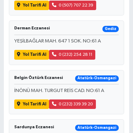
Yol Tarifi Al
0 (507) 707 22 39
Derman Eczanesi
Gediz
YEŞİLBAĞLAR MAH. 647 1 SOK. NO:61 A
Yol Tarifi Al
0 (232) 254 28 11
Belgin Öztürk Eczanesi
Atatürk-Osmangazi
İNÖNÜ MAH. TURGUT REİS CAD. NO:61 A
Yol Tarifi Al
0 (232) 339 39 20
Sardunya Eczanesi
Atatürk-Osmangazi