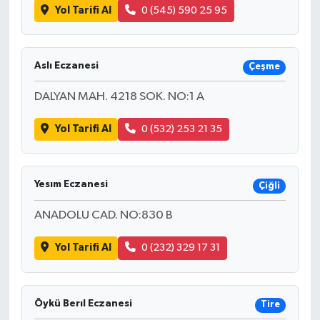
Yol Tarifi Al
0 (545) 590 25 95
Aslı Eczanesi
Çeşme
DALYAN MAH. 4218 SOK. NO:1 A
Yol Tarifi Al
0 (532) 253 21 35
Yesım Eczanesi
Çiğli
ANADOLU CAD. NO:830 B
Yol Tarifi Al
0 (232) 329 17 31
Öykü Berıl Eczanesi
Tire