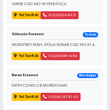
GIRNE CAD. NO:18 YENİ FOÇA
Yol Tarifi Al
0 (232) 814 60 31
Güleryüz Eczanesi
Torbalı
MURATBEY MAH. ATİLLA SUNAR CAD. NO:51 A
Yol Tarifi Al
0 (232) 856 14 84
Baran Eczanesi
Mordoğan
FATIH CD.NO.2 B MORDOGAN
Yol Tarifi Al
0 (554) 347 67 42