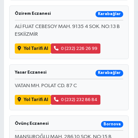
Özirem Eczanesi
Karabağlar
ALİ FUAT CEBESOY MAH. 9135 4 SOK. NO:13 B
ESKİİZMİR
Yol Tarifi Al
0 (232) 226 26 99
Yasar Eczanesi
Karabağlar
VATAN MH. POLAT CD. 87 C
Yol Tarifi Al
0 (232) 232 86 84
Övünç Eczanesi
Bornova
MANSUROĞLU MAH. 286 10 SOK. NO:15 B