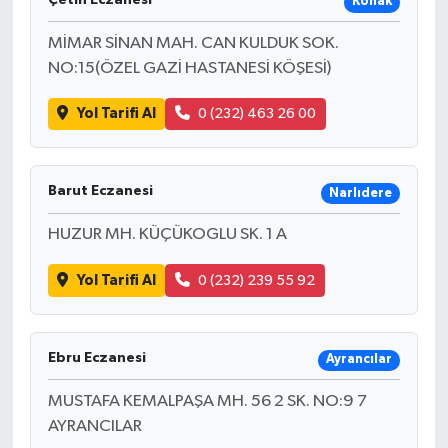
Konak
MİMAR SİNAN MAH. CAN KULDUK SOK.
NO:15(ÖZEL GAZİ HASTANESİ KÖŞESİ)
Yol Tarifi Al
0 (232) 463 26 00
Barut Eczanesi
Narlıdere
HUZUR MH. KÜÇÜKOGLU SK. 1 A
Yol Tarifi Al
0 (232) 239 55 92
Ebru Eczanesi
Ayrancılar
MUSTAFA KEMALPAŞA MH. 56 2 SK. NO:9 7
AYRANCILAR