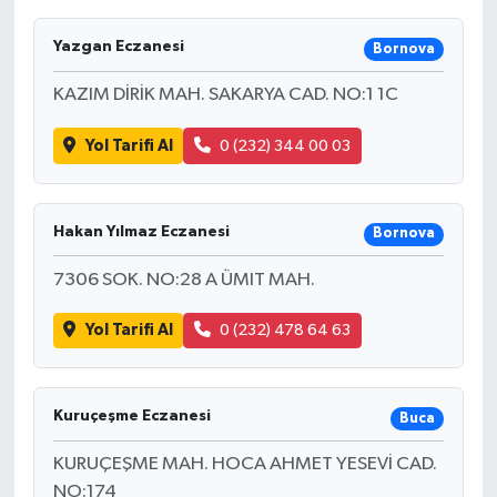
Yazgan Eczanesi
Bornova
KAZIM DİRİK MAH. SAKARYA CAD. NO:1 1C
Yol Tarifi Al
0 (232) 344 00 03
Hakan Yılmaz Eczanesi
Bornova
7306 SOK. NO:28 A ÜMIT MAH.
Yol Tarifi Al
0 (232) 478 64 63
Kuruçeşme Eczanesi
Buca
KURUÇEŞME MAH. HOCA AHMET YESEVİ CAD.
NO:174