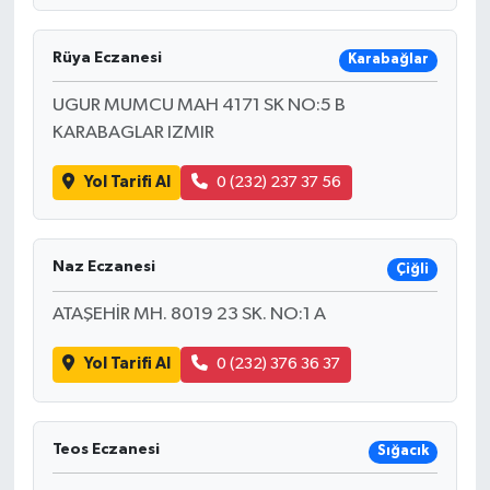
Rüya Eczanesi
Karabağlar
UGUR MUMCU MAH 4171 SK NO:5 B
KARABAGLAR IZMIR
Yol Tarifi Al
0 (232) 237 37 56
Naz Eczanesi
Çiğli
ATAŞEHİR MH. 8019 23 SK. NO:1 A
Yol Tarifi Al
0 (232) 376 36 37
Teos Eczanesi
Sığacık