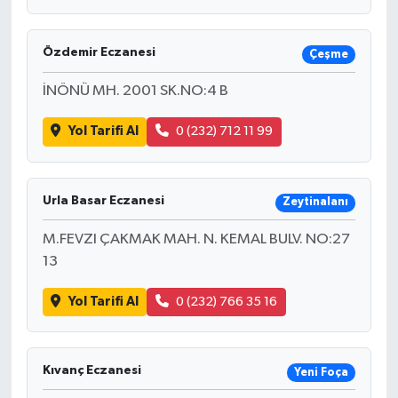
Özdemir Eczanesi
Çeşme
İNÖNÜ MH. 2001 SK.NO:4 B
Yol Tarifi Al
0 (232) 712 11 99
Urla Basar Eczanesi
Zeytinalanı
M.FEVZI ÇAKMAK MAH. N. KEMAL BULV. NO:27
13
Yol Tarifi Al
0 (232) 766 35 16
Kıvanç Eczanesi
Yeni Foça