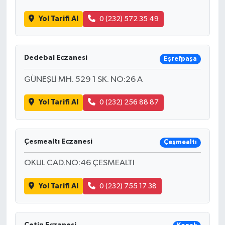
Yol Tarifi Al
0 (232) 572 35 49
Dedebal Eczanesi
Eşrefpaşa
GÜNEŞLİ MH. 529 1 SK. NO:26 A
Yol Tarifi Al
0 (232) 256 88 87
Çesmealtı Eczanesi
Çeşmealtı
OKUL CAD.NO:46 ÇESMEALTI
Yol Tarifi Al
0 (232) 755 17 38
Çetin Eczanesi