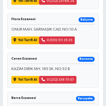
Yol Tarifi Al
0 (232) 231 64 24
Flora Eczanesi
Balçova
ONUR MAH. SARMAŞIK CAD. NO:10 A
Yol Tarifi Al
0 (551) 511 35 35
Ceren Eczanesi
Bornova
KAZIM DİRİK MH. 185 SK. NO:52 B
Yol Tarifi Al
0 (232) 339 70 07
Berra Eczanesi
Karşıyaka