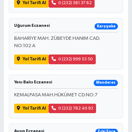
Yol Tarifi Al
0 (232) 581 37 82
Uğurum Eczanesi
Karşıyaka
BAHARİYE MAH. ZÜBEYDE HANIM CAD.
NO:102 A
Yol Tarifi Al
0 (232) 999 53 50
Yenı Balcı Eczanesi
Menderes
KEMALPASA MAH.HÜKÜMET CD.NO:7
Yol Tarifi Al
0 (232) 782 40 93
Ayşın Eczanesi
Eski Foça