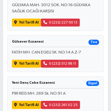
GÜLYAKA MAH. 3012 SOK. NO:16 GÜLYAKA
SAĞLIK OCAĞI KARŞISI
Yol Tarifi Al
0 (232) 227 00 13
Gülsever Eczanesi
Tire
FATİH MH. CAN EGELİ SK. NO:14 A Z-7
Yol Tarifi Al
0 (232) 512 98 11
Yeni Genç Cebe Eczanesi
Üçyol
PİRİ REİS MH. 269 Sk. NO:91 A
Yol Tarifi Al
0 (232) 261 02 25