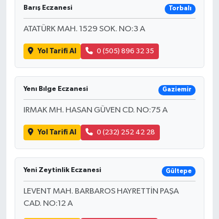
Barış Eczanesi
Torbalı
ATATÜRK MAH. 1529 SOK. NO:3 A
Yol Tarifi Al
0 (505) 896 32 35
Yenı Bılge Eczanesi
Gaziemir
IRMAK MH. HASAN GÜVEN CD. NO:75 A
Yol Tarifi Al
0 (232) 252 42 28
Yeni Zeytinlik Eczanesi
Gültepe
LEVENT MAH. BARBAROS HAYRETTİN PAŞA
CAD. NO:12 A