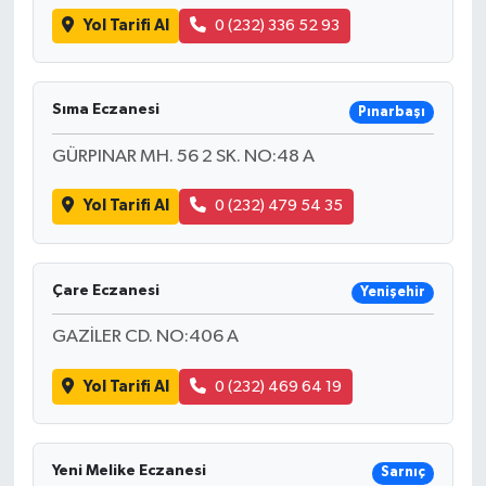
Yol Tarifi Al
0 (232) 336 52 93
Sıma Eczanesi
Pınarbaşı
GÜRPINAR MH. 56 2 SK. NO:48 A
Yol Tarifi Al
0 (232) 479 54 35
Çare Eczanesi
Yenişehir
GAZİLER CD. NO:406 A
Yol Tarifi Al
0 (232) 469 64 19
Yeni Melike Eczanesi
Sarnıç