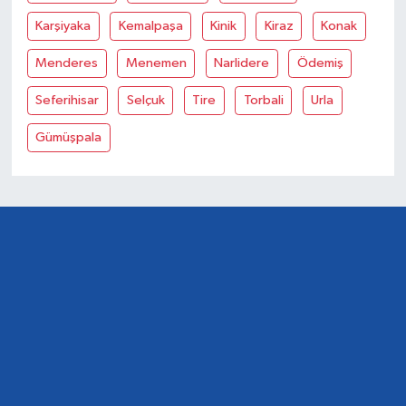
Karşiyaka
Kemalpaşa
Kinik
Kiraz
Konak
Menderes
Menemen
Narlidere
Ödemiş
Seferihisar
Selçuk
Tire
Torbali
Urla
Gümüşpala