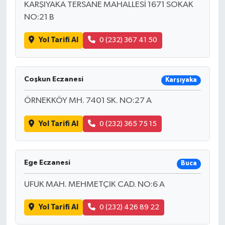
KARŞIYAKA TERSANE MAHALLESİ 1671 SOKAK
NO:21 B
Yol Tarifi Al
0 (232) 367 41 50
Coşkun Eczanesi
Karşıyaka
ÖRNEKKÖY MH. 7401 SK. NO:27 A
Yol Tarifi Al
0 (232) 365 75 15
Ege Eczanesi
Buca
UFUK MAH. MEHMETÇIK CAD. NO:6 A
Yol Tarifi Al
0 (232) 426 89 22