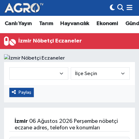
Canlı Yayın
Tarım
Hayvancılık
Ekonomi
Gün
Hava Durumu
Trafik Durumu
İzmir Nöbetçi Eczaneler
Süper Lig Puan Durumu ve Fikstür
Tüm Manşetler
Son Dakika Haberleri
Paylaş
Haber Arşivi
İzmir
06 Ağustos 2026 Perşembe nöbetçi
eczane adres, telefon ve konumları