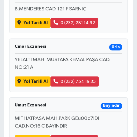
B.MENDERES CAD. 121 F SARNIÇ
Yol Tarifi Al
0 (232) 281 14 92
Çınar Eczanesi
Urla
YELALTI MAH. MUSTAFA KEMAL PAŞA CAD.
NO:21 A
Yol Tarifi Al
0 (232) 754 19 35
Umut Eczanesi
Bayındır
MITHATPASA MAH.PARK GEu00c7IDI
CAD.NO:16 C BAYINDIR