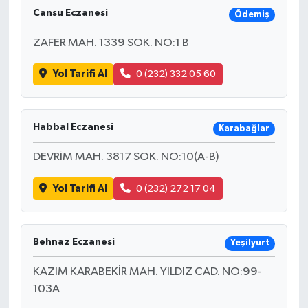
Cansu Eczanesi
Ödemiş
ZAFER MAH. 1339 SOK. NO:1 B
Yol Tarifi Al
0 (232) 332 05 60
Habbal Eczanesi
Karabağlar
DEVRİM MAH. 3817 SOK. NO:10(A-B)
Yol Tarifi Al
0 (232) 272 17 04
Behnaz Eczanesi
Yeşilyurt
KAZIM KARABEKİR MAH. YILDIZ CAD. NO:99-
103A