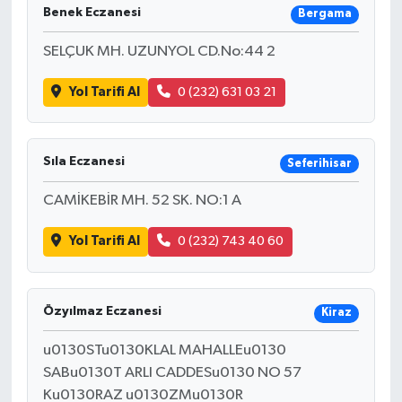
Benek Eczanesi
Bergama
SELÇUK MH. UZUNYOL CD.No:44 2
Yol Tarifi Al
0 (232) 631 03 21
Sıla Eczanesi
Seferihisar
CAMİKEBİR MH. 52 SK. NO:1 A
Yol Tarifi Al
0 (232) 743 40 60
Özyılmaz Eczanesi
Kiraz
u0130STu0130KLAL MAHALLEu0130
SABu0130T ARLI CADDESu0130 NO 57
Ku0130RAZ u0130ZMu0130R