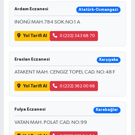
Ardam Eczanesi
Atatürk-Osmangazi
INÖNÜ MAH.784 SOK.NO.1 A
Yol Tarifi Al
0 (232) 343 68 70
Eraslan Eczanesi
Karşıyaka
ATAKENT MAH. CENGİZ TOPEL CAD. NO:48 F
Yol Tarifi Al
0 (232) 362 00 68
Fulya Eczanesi
Karabağlar
VATAN MAH. POLAT CAD. NO:99