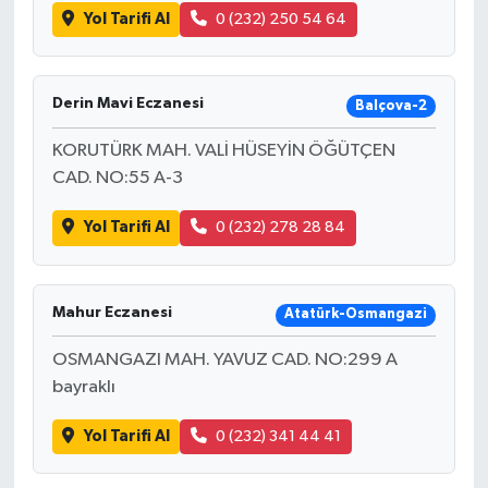
Yol Tarifi Al
0 (232) 250 54 64
Derin Mavi Eczanesi
Balçova-2
KORUTÜRK MAH. VALİ HÜSEYİN ÖĞÜTÇEN
CAD. NO:55 A-3
Yol Tarifi Al
0 (232) 278 28 84
Mahur Eczanesi
Atatürk-Osmangazi
OSMANGAZI MAH. YAVUZ CAD. NO:299 A
bayraklı
Yol Tarifi Al
0 (232) 341 44 41