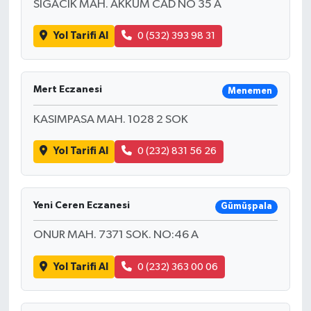
SIGACIK MAH. AKKUM CAD NO 35 A
Yol Tarifi Al
0 (532) 393 98 31
Mert Eczanesi
Menemen
KASIMPASA MAH. 1028 2 SOK
Yol Tarifi Al
0 (232) 831 56 26
Yeni Ceren Eczanesi
Gümüşpala
ONUR MAH. 7371 SOK. NO:46 A
Yol Tarifi Al
0 (232) 363 00 06