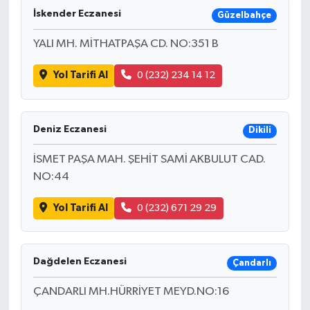
İskender Eczanesi
Güzelbahçe
YALI MH. MİTHATPAŞA CD. NO:351 B
Yol Tarifi Al
0 (232) 234 14 12
Deniz Eczanesi
Dikili
İSMET PAŞA MAH. ŞEHİT SAMİ AKBULUT CAD.
NO:44
Yol Tarifi Al
0 (232) 671 29 29
Dağdelen Eczanesi
Çandarlı
ÇANDARLI MH.HÜRRİYET MEYD.NO:16