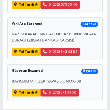
Yol Tarifi Al
0 (232) 673 30 46
Yeni Ata Eczanesi
Bornova
KAZIM KARABEKIR CAD. NO:47 BORNOVA ATA
DURAĞI (ZİRAAT BANKASI KARŞISI)
Yol Tarifi Al
0 (232) 343 43 84
Güvercın Eczanesi
Bayraklı
BAYRAKLI MH. ZEKİ YAVAŞ SK. NO:6 3B
Yol Tarifi Al
0 (232) 371 34 50