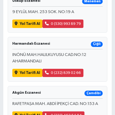
Üsküp Eczanesi
Menemen
9 EYLÜL MAH. 253 SOK. NO:19 A
Yol Tarifi Al
0 (530) 993 89 79
Harmandalı Eczanesi
Çiğli
INÖNÜ MAH.HALILKUYUSU CAD.NO:12
AHARMANDALI
Yol Tarifi Al
0 (232) 839 02 66
Akgün Eczanesi
Çamdibi
RAFETPAŞA MAH. ABDİ İPEKÇİ CAD. NO:153 A