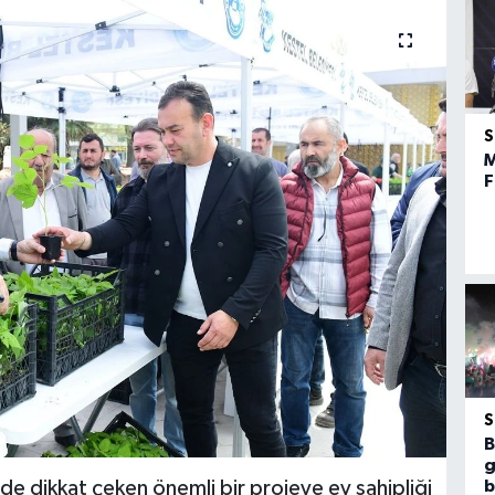
M
F
B
g
mde dikkat çeken önemli bir projeye ev sahipliği
b