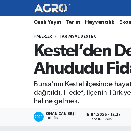
Hava Durumu
Canlı Yayın
Tarım
Hayvancılık
Eko
HABERLER
TARIMSAL DESTEK
Trafik Durumu
Kestel’den De
Süper Lig Puan Durumu ve Fikstür
Ahududu Fida
Tüm Manşetler
Son Dakika Haberleri
Bursa’nın Kestel ilçesinde haya
dağıtıldı. Hedef, ilçenin Türkiy
Haber Arşivi
haline gelmek.
ONAN CAN EKŞI
18.04.2026 - 12:37
EDITÖR
YAYINLANMA