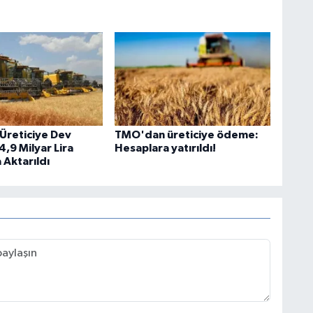
Üreticiye Dev
TMO'dan üreticiye ödeme:
,9 Milyar Lira
Hesaplara yatırıldı!
 Aktarıldı