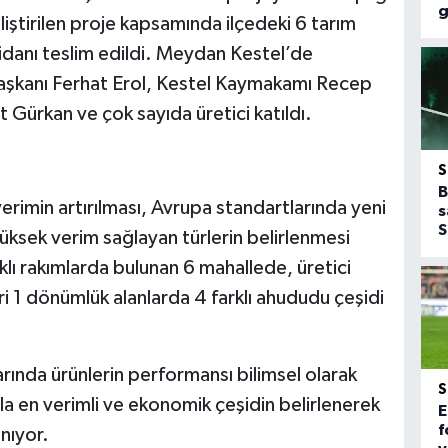
g
liştirilen proje kapsamında ilçedeki 6 tarım
idanı teslim edildi. Meydan Kestel’de
aşkanı Ferhat Erol, Kestel Kaymakamı Recep
 Gürkan ve çok sayıda üretici katıldı.
B
erimin artırılması, Avrupa standartlarında yeni
s
S
yüksek verim sağlayan türlerin belirlenmesi
lı rakımlarda bulunan 6 mahallede, üretici
biri 1 dönümlük alanlarda 4 farklı ahududu çeşidi
arında ürünlerin performansı bilimsel olarak
la en verimli ve ekonomik çeşidin belirlenerek
E
f
anıyor.