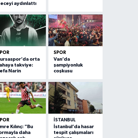
eceyi aydınlattı
SPOR
SPOR
ursaspor’da orta
Van’da
ahaya takviye:
şampiyonluk
efa Narin
coşkusu
SPOR
İSTANBUL
mre Kılınç: "Bu
İstanbul’da hasar
ormayla daha
tespit çalışmaları