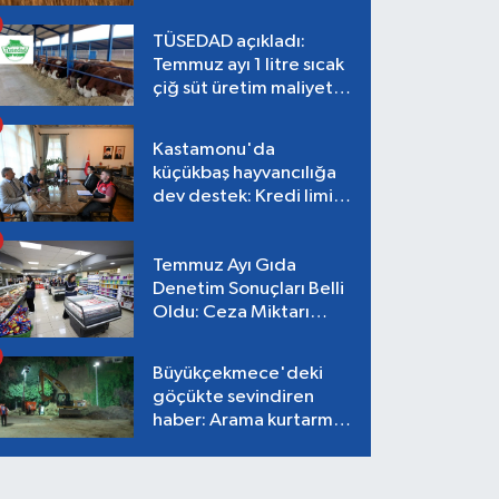
EDİYOR
TÜSEDAD açıkladı:
Temmuz ayı 1 litre sıcak
çiğ süt üretim maliyeti
26,87 TL
Kastamonu'da
küçükbaş hayvancılığa
dev destek: Kredi limiti
2 milyon TL'ye çıkarıldı!
Temmuz Ayı Gıda
Denetim Sonuçları Belli
Oldu: Ceza Miktarı
Dudak Uçuklattı!
Büyükçekmece'deki
göçükte sevindiren
haber: Arama kurtarma
çalışmaları tamamlandı,
can kaybı yok!