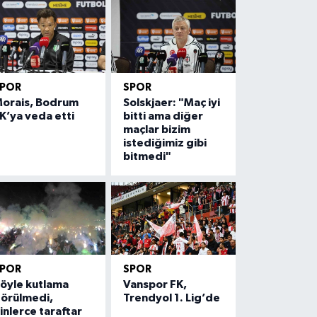
SPOR
SPOR
orais, Bodrum
Solskjaer: "Maç iyi
K’ya veda etti
bitti ama diğer
maçlar bizim
istediğimiz gibi
bitmedi"
SPOR
SPOR
öyle kutlama
Vanspor FK,
örülmedi,
Trendyol 1. Lig’de
inlerce taraftar