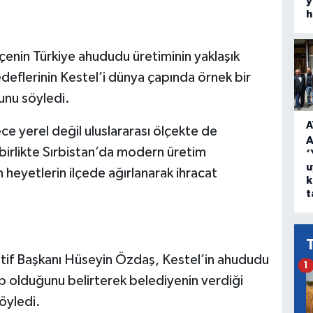
y
h
lçenin Türkiye ahududu üretiminin yaklaşık
edeflerinin Kestel’i dünya çapında örnek bir
unu söyledi.
A
ce yerel değil uluslararası ölçekte de
A
 birlikte Sırbistan’da modern üretim
‘
u
n heyetlerin ilçede ağırlanarak ihracat
k
t
tif Başkanı Hüseyin Özdaş, Kestel’in ahududu
1
p olduğunu belirterek belediyenin verdiği
öyledi.