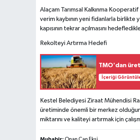
Alaçam Tarımsal Kalkınma Kooperatif B
verim kaybının yeni fidanlarla birlikte
kapısının tekrar açılmasını hedefledikler
Rekolteyi Artırma Hedefi
TMO'dan üreti
İçeriği Görüntül
Kestel Belediyesi Ziraat Mühendisi Ra
üretiminde önemli bir merkez olduğunu 
miktarını ve kaliteyi artırmak için çalı
Muhabir:
Onan Can Ekşi