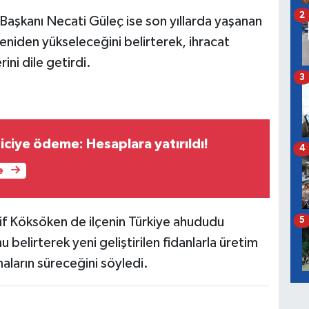
2
aşkanı Necati Güleç ise son yıllarda yaşanan
 yeniden yükseleceğini belirterek, ihracat
ini dile getirdi.
3
ciye ödeme: Hesaplara yatırıldı!
4
e
if Köksöken de ilçenin Türkiye ahududu
5
belirterek yeni geliştirilen fidanlarla üretim
şmaların süreceğini söyledi.