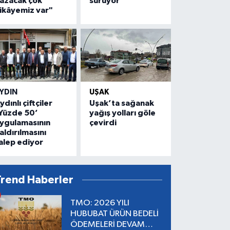
azacak çok
sürüyor
ikâyemiz var"
YDIN
UŞAK
ydınlı çiftçiler
Uşak’ta sağanak
Yüzde 50’
yağış yolları göle
ygulamasının
çevirdi
aldırılmasını
alep ediyor
Trend Haberler
TMO: 2026 YILI
HUBUBAT ÜRÜN BEDELİ
ÖDEMELERİ DEVAM