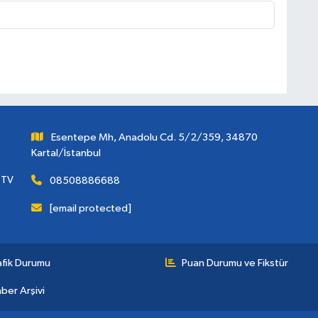
Esentepe Mh, Anadolu Cd. 5/2/359, 34870
Kartal/İstanbul
 TV
08508886688
[email protected]
afik Durumu
Puan Durumu ve Fikstür
ber Arşivi