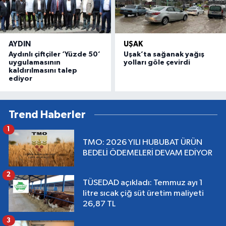
AYDIN
UŞAK
Aydınlı çiftçiler ‘Yüzde 50’
Uşak’ta sağanak yağış
uygulamasının
yolları göle çevirdi
kaldırılmasını talep
ediyor
Trend Haberler
1
TMO: 2026 YILI HUBUBAT ÜRÜN
BEDELİ ÖDEMELERİ DEVAM EDİYOR
2
TÜSEDAD açıkladı: Temmuz ayı 1
litre sıcak çiğ süt üretim maliyeti
26,87 TL
3