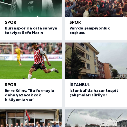
SPOR
SPOR
Bursaspor’da orta sahaya
Van’da şampiyonluk
takviye: Sefa Narin
coşkusu
SPOR
İSTANBUL
Emre Kılınç: "Bu formayla
İstanbul’da hasar tespit
daha yazacak çok
çalışmaları sürüyor
hikâyemiz var"