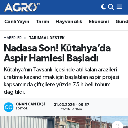
Canlı Yayın
Tarım
Hayvancılık
Ekonomi
Gün
Hava Durumu
Trafik Durumu
HABERLER
TARIMSAL DESTEK
Nadasa Son! Kütahya’da
Süper Lig Puan Durumu ve Fikstür
Aspir Hamlesi Başladı
Tüm Manşetler
Kütahya’nın Tavşanlı ilçesinde atıl kalan arazileri
üretime kazandırmak için başlatılan aspir projesi
Son Dakika Haberleri
kapsamında çiftçilere yüzde 75 hibeli tohum
dağıtıldı.
Haber Arşivi
ONAN CAN EKŞI
31.03.2026 - 09:57
EDITÖR
YAYINLANMA