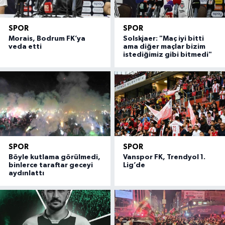
SPOR
SPOR
Morais, Bodrum FK’ya
Solskjaer: "Maç iyi bitti
veda etti
ama diğer maçlar bizim
istediğimiz gibi bitmedi"
SPOR
SPOR
Böyle kutlama görülmedi,
Vanspor FK, Trendyol 1.
binlerce taraftar geceyi
Lig’de
aydınlattı