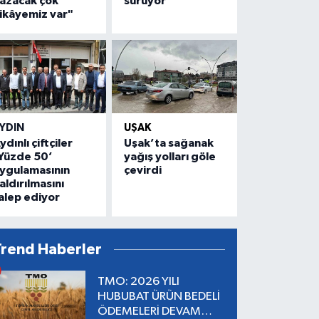
azacak çok
sürüyor
ikâyemiz var"
YDIN
UŞAK
ydınlı çiftçiler
Uşak’ta sağanak
Yüzde 50’
yağış yolları göle
ygulamasının
çevirdi
aldırılmasını
alep ediyor
Trend Haberler
TMO: 2026 YILI
HUBUBAT ÜRÜN BEDELİ
ÖDEMELERİ DEVAM