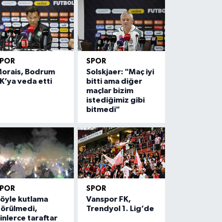
SPOR
SPOR
orais, Bodrum
Solskjaer: "Maç iyi
K’ya veda etti
bitti ama diğer
maçlar bizim
istediğimiz gibi
bitmedi"
SPOR
SPOR
öyle kutlama
Vanspor FK,
örülmedi,
Trendyol 1. Lig’de
inlerce taraftar