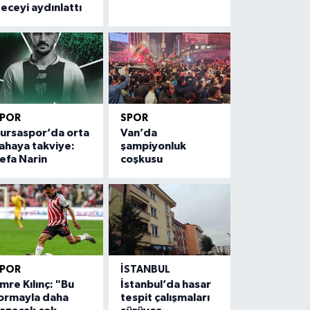
eceyi aydınlattı
SPOR
SPOR
ursaspor’da orta
Van’da
ahaya takviye:
şampiyonluk
efa Narin
coşkusu
SPOR
İSTANBUL
mre Kılınç: "Bu
İstanbul’da hasar
ormayla daha
tespit çalışmaları