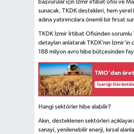
başvurular için İzmir irtibat ofisi ve M
sunacak. TKDK destekleri, hem yerel k
adına yatırımcılara önemli bir fırsat su
TKDK İzmir İrtibat Ofisinden sorumlu
detayları anlatarak TKDK’nın İzmir’in d
188 milyon avro hibe bütçesinden fayda
TMO'dan üreti
İçeriği Görüntül
Hangi sektörler hibe alabilir?
Akın, desteklenen sektörleri açıklayar
sanayi, yenilenebilir enerji, kırsal ala