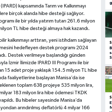
g
ı (IPARD) kapsamında Tarım ve Kalkınmayı
ere birçok alanda hibe desteği sağlıyor.
ogramı ile bir yılda yatırım tutarı 261.6 milyon
milyon TL hibe desteği almaya hak kazandı.
ilir kalkınmayı arttıran, yeni istihdam sağlayan
elmesini hedefleyen destek programı 2024
B
s
şladı. Destek verilmeye başlandığı günden
S
la İzmir İlimizde IPARD III Programı ile bir
lan 15 adet proje yaklaşık 154.5 milyon TL hibe
nda faaliyetlerine başlayan Manisa’da ise
klenen toplam 638 projeye 535 milyon lira,
2 milyar 183 milyon lira hibe ödemesi TKDK
yapıldı. Bu hibeler sayesinde Manisa’da
E
asyondan arındırılmış deflatörlü 4 milyar 166
f