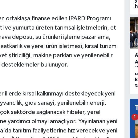
y
h
dan ortaklaşa finanse edilen IPARD Programı
eti ve yumurta üreten tarımsal işletmelerin, et
hava deposu, su ürünleri işleme pazarlama,
anaatkarlık ve yerel ürün işletmesi, kırsal turizm
etiştiriciliği, makine parkları ve yenilenebilir
A
A
er desteklemeler bulunuyor.
‘
u
k
t
er illerde kırsal kalkınmayı destekleyecek yeni
ancılık, gıda sanayi, yenilenebilir enerji,
birçok sektörde sağlanacak hibeler, yerel
1
ine yardımcı olmayı amaçlıyor. Yayınlanan yeni
a’da tanıtım faaliyetlerine hız verecek ve yeni