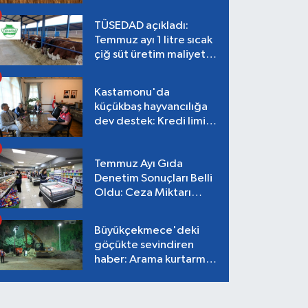
EDİYOR
TÜSEDAD açıkladı:
Temmuz ayı 1 litre sıcak
çiğ süt üretim maliyeti
26,87 TL
Kastamonu'da
küçükbaş hayvancılığa
dev destek: Kredi limiti
2 milyon TL'ye çıkarıldı!
Temmuz Ayı Gıda
Denetim Sonuçları Belli
Oldu: Ceza Miktarı
Dudak Uçuklattı!
Büyükçekmece'deki
göçükte sevindiren
haber: Arama kurtarma
çalışmaları tamamlandı,
can kaybı yok!