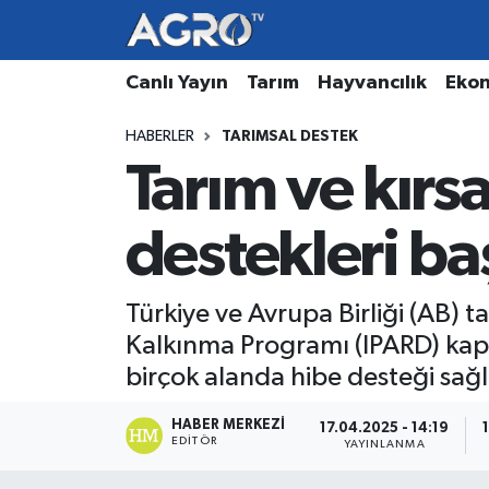
Hava Durumu
Canlı Yayın
Tarım
Hayvancılık
Eko
HABERLER
TARIMSAL DESTEK
Trafik Durumu
Tarım ve kırs
Süper Lig Puan Durumu ve Fikstür
destekleri ba
Tüm Manşetler
Son Dakika Haberleri
Türkiye ve Avrupa Birliği (AB) 
Kalkınma Programı (IPARD) kap
Haber Arşivi
birçok alanda hibe desteği sağl
HABER MERKEZI
17.04.2025 - 14:19
EDITÖR
YAYINLANMA