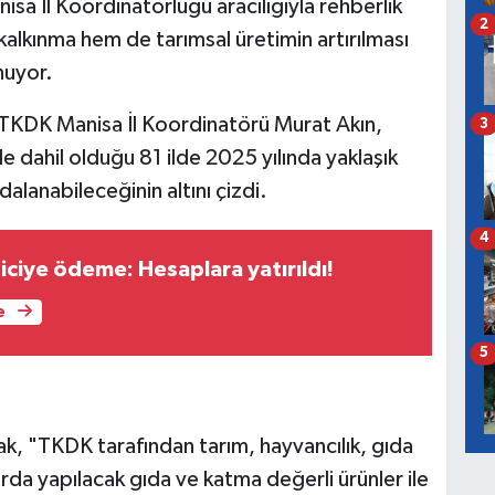
anisa İl Koordinatörlüğü aracılığıyla rehberlik
2
alkınma hem de tarımsal üretimin artırılması
nuyor.
 TKDK Manisa İl Koordinatörü Murat Akın,
3
e dahil olduğu 81 ilde 2025 yılında yaklaşık
lanabileceğinin altını çizdi.
4
ciye ödeme: Hesaplara yatırıldı!
e
5
ak, "TKDK tarafından tarım, hayvancılık, gıda
nlarda yapılacak gıda ve katma değerli ürünler ile