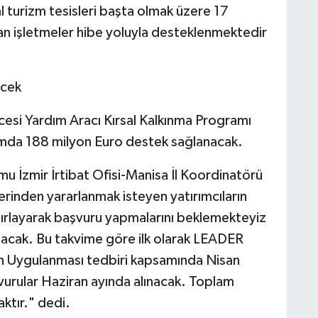
sal turizm tesisleri başta olmak üzere 17
an işletmeler hibe yoluyla desteklenmektedir
ecek
ncesi Yardım Aracı Kırsal Kalkınma Programı
amda 188 milyon Euro destek sağlanacak.
 İzmir İrtibat Ofisi-Manisa İl Koordinatörü
rinden yararlanmak isteyen yatırımcıların
azırlayarak başvuru yapmalarını beklemekteyiz
kılacak. Bu takvime göre ilk olarak LEADER
inin Uygulanması tedbiri kapsamında Nisan
şvurular Haziran ayında alınacak. Toplam
ktır." dedi.