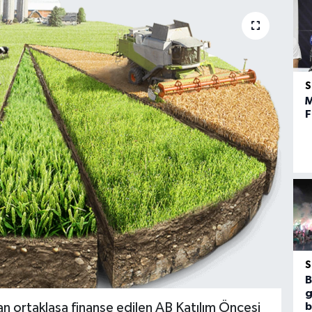
M
F
B
g
dan ortaklaşa finanse edilen AB Katılım Öncesi
b