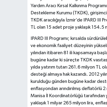
Yardım Aracı Kırsal Kalkınma Program
Destekleme Kurumu (TKDK), girişimcil
TKDK aracılığıyla İzmir’de IPARD III Pr
TL olan 15 adet proje yaklaşık 154.5 
IPARD III Programı; kırsalda sürdürüleb
ve ekonomik faaliyet düzeyinin yüks
yılından itibaren 81 ili kapsamaya ba
bugüne kadar ki süreçte TKDK vasıtasıy
yılda yatırım tutarı 261.6 milyon TL o
desteği almaya hak kazandı. 2012 yılı
kurulduğu günden bugüne kadar deste
enflasyondan arındırılmış deflatörlü 
Manisa İl Koordinatörlüğü tarafından 
yaklaşık 1 milyar 265 milyon lira, enfl