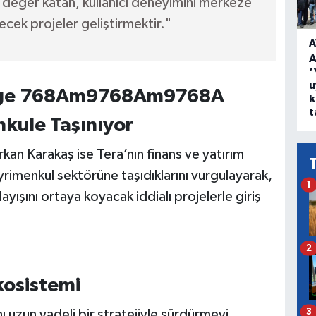
değer katan, kullanıcı deneyimini merkeze
lecek projeler geliştirmektir."
A
A
‘
u
k
t
kule Taşınıyor
an Karakaş ise Tera’nın finans ve yatırım
yrimenkul sektörüne taşıdıklarını vurgulayarak,
1
layışını ortaya koyacak iddialı projelerle giriş
2
kosistemi
3
ı uzun vadeli bir stratejiyle sürdürmeyi