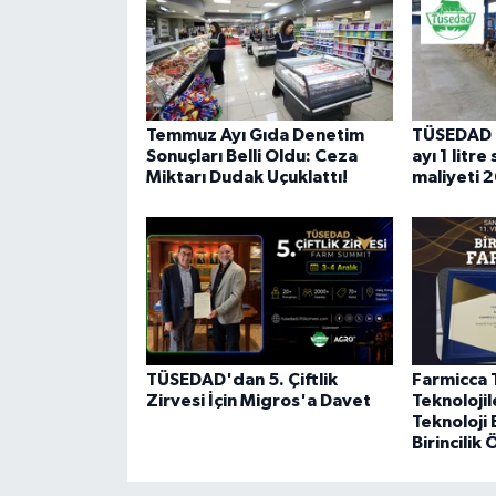
Temmuz Ayı Gıda Denetim
TÜSEDAD 
Sonuçları Belli Oldu: Ceza
ayı 1 litre
Miktarı Dudak Uçuklattı!
maliyeti 
TÜSEDAD'dan 5. Çiftlik
Farmicca 
Zirvesi İçin Migros'a Davet
Teknolojil
Teknoloji
Birincilik 