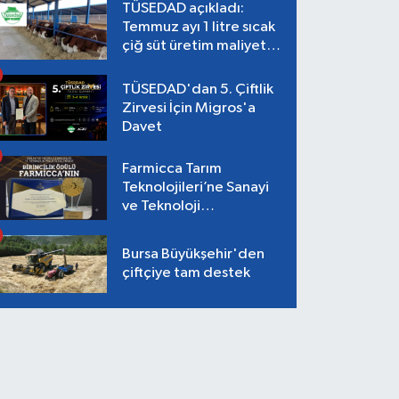
TÜSEDAD açıkladı:
Temmuz ayı 1 litre sıcak
çiğ süt üretim maliyeti
26,87 TL
TÜSEDAD'dan 5. Çiftlik
Zirvesi İçin Migros'a
Davet
Farmicca Tarım
Teknolojileri’ne Sanayi
ve Teknoloji
Bakanlığı’ndan Birincilik
Ödülü!
Bursa Büyükşehir'den
çiftçiye tam destek