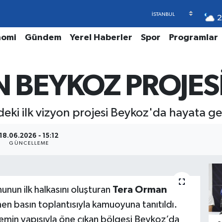
2
nomi
Gündem
Yerel Haberler
Spor
Programlar
BEYKOZ PROJESİ 
ki ilk vizyon projesi Beykoz'da hayata ge
18.06.2026 - 15:12
GÜNCELLEME
unun ilk halkasını oluşturan
Tera Orman
en basın toplantısıyla kamuoyuna tanıtıldı.
emin yapısıyla öne çıkan bölgesi Beykoz’da