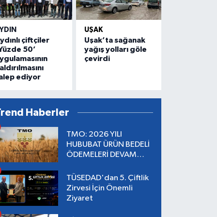
YDIN
UŞAK
ydınlı çiftçiler
Uşak’ta sağanak
Yüzde 50’
yağış yolları göle
ygulamasının
çevirdi
aldırılmasını
alep ediyor
Trend Haberler
TMO: 2026 YILI
HUBUBAT ÜRÜN BEDELİ
ÖDEMELERİ DEVAM
EDİYOR
TÜSEDAD'dan 5. Çiftlik
Zirvesi İçin Önemli
Ziyaret