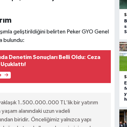
ırım
B
s
şımla geliştirildiğini belirten Peker GYO Genel
S
a bulundu:
da Denetim Sonuçları Belli Oldu: Ceza
Uçuklattı!
e
E
f
y
h
klaşık 1.500.000.000 TL’lik bir yatırım
 yaşam alanındaki uzun vadeli
ından biridir. Önceliğimiz yalnızca yapı