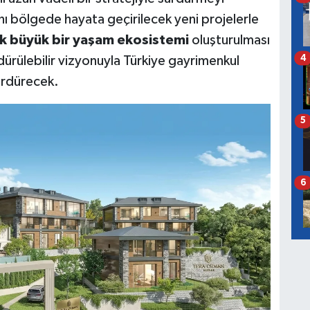
bölgede hayata geçirilecek yeni projelerle
lık büyük bir yaşam ekosistemi
oluşturulması
4
rdürülebilir vizyonuyla Türkiye gayrimenkul
sürdürecek.
5
6