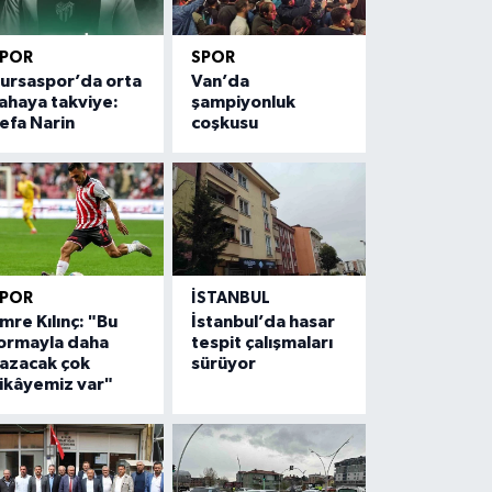
SPOR
SPOR
ursaspor’da orta
Van’da
ahaya takviye:
şampiyonluk
efa Narin
coşkusu
SPOR
İSTANBUL
mre Kılınç: "Bu
İstanbul’da hasar
ormayla daha
tespit çalışmaları
azacak çok
sürüyor
ikâyemiz var"