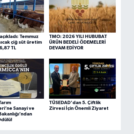
açıkladı: Temmuz
TMO: 2026 YILI HUBUBAT
 sıcak çiğ süt üretim
ÜRÜN BEDELİ ÖDEMELERİ
26,87 TL
DEVAM EDİYOR
Tarım
TÜSEDAD'dan 5. Çiftlik
eri’ne Sanayi ve
Zirvesi İçin Önemli Ziyaret
 Bakanlığı’ndan
Ödülü!