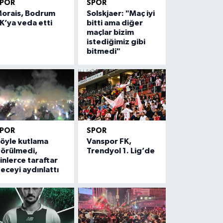
SPOR
SPOR
orais, Bodrum
Solskjaer: "Maç iyi
K’ya veda etti
bitti ama diğer
maçlar bizim
istediğimiz gibi
bitmedi"
SPOR
SPOR
öyle kutlama
Vanspor FK,
örülmedi,
Trendyol 1. Lig’de
inlerce taraftar
eceyi aydınlattı