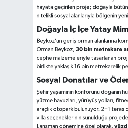
hayata geçirilen proje; doğayla bütü
nitelikli sosyal alanlarıyla bölgenin y
Doğayla İç İçe Yatay Mim
Beykoz’un geniş orman alanlarına kom
Orman Beykoz,
30 bin metrekare ar
cephe malzemeleriyle tasarlanan proje
birlikte yaklaşık 16 bin metrekarelik pe
Sosyal Donatılar ve Öde
Şehir yaşamının konforunu doğanın hu
yüzme havuzları, yürüyüş yolları, fitn
araçlık otopark bulunuyor. 2+1 teras
villa seçeneklerinin sunulduğu projede
Lansman dönemine özel olarak,
yüzde