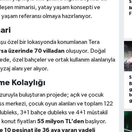
nleşen mimarisi, yatay yaşam konsepti ve
M
F
eni yaşam referansı olmaya hazırlanıyor.
ari
şu özel bir lokasyonda konumlanan Tera
sa üzerinde 70 villadan
oluşuyor. Doğal
de, özel bahçeler ve ortak kullanım alanlarıyla
yzaj alanı yer alıyor.
me Kolaylığı
B
g
zuruyla buluşturan projede; açık ve çocuk
b
g
ess merkezi, çocuk oyun alanları ve toplam 122
 dubleks, 3+1 bahçe dubleks ve 4+1 müstakil
 konut fiyatları
55 milyon TL’den
başlıyor.
 10 peşinat ile 36 aya varan vadeli