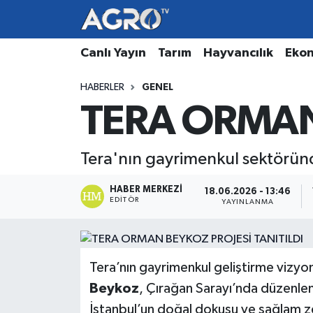
Hava Durumu
Canlı Yayın
Tarım
Hayvancılık
Eko
HABERLER
GENEL
Trafik Durumu
TERA ORMAN 
Süper Lig Puan Durumu ve Fikstür
Tera'nın gayrimenkul sektöründe
Tüm Manşetler
HABER MERKEZI
18.06.2026 - 13:46
Son Dakika Haberleri
EDITÖR
YAYINLANMA
Haber Arşivi
Tera’nın gayrimenkul geliştirme vizyon
Beykoz
, Çırağan Sarayı’nda düzenlen
İstanbul’un doğal dokusu ve sağlam z