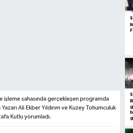
M
F
 işleme sahasında gerçekleşen programda
B
g
ım Yazarı Ali Ekber Yıldırım ve Kuzey Tohumculuk
b
afa Kutlu yorumladı.
g