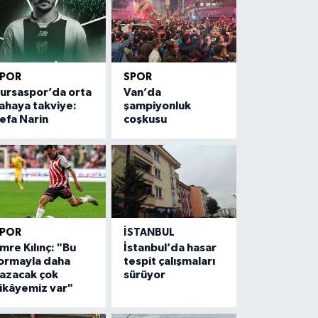
SPOR
SPOR
ursaspor’da orta
Van’da
ahaya takviye:
şampiyonluk
efa Narin
coşkusu
SPOR
İSTANBUL
mre Kılınç: "Bu
İstanbul’da hasar
ormayla daha
tespit çalışmaları
azacak çok
sürüyor
ikâyemiz var"