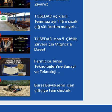
Ziyaret
TÜSEDAD açıkladı:
Temmuz ayı 1 litre sıcak
çiğ süt üretim maliyeti
26,87 TL
TÜSEDAD'dan 5. Çiftlik
Zirvesi İçin Migros'a
Davet
Farmicca Tarım
Teknolojileri’ne Sanayi
ve Teknoloji
Bakanlığı’ndan Birincilik
Ödülü!
Bursa Büyükşehir'den
çiftçiye tam destek