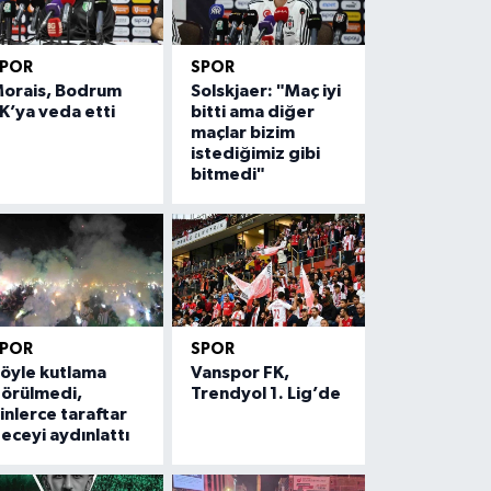
SPOR
SPOR
orais, Bodrum
Solskjaer: "Maç iyi
K’ya veda etti
bitti ama diğer
maçlar bizim
istediğimiz gibi
bitmedi"
SPOR
SPOR
öyle kutlama
Vanspor FK,
örülmedi,
Trendyol 1. Lig’de
inlerce taraftar
eceyi aydınlattı