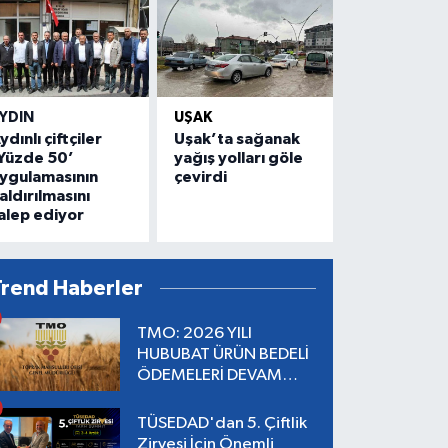
YDIN
UŞAK
ydınlı çiftçiler
Uşak’ta sağanak
Yüzde 50’
yağış yolları göle
ygulamasının
çevirdi
aldırılmasını
alep ediyor
Trend Haberler
TMO: 2026 YILI
HUBUBAT ÜRÜN BEDELİ
ÖDEMELERİ DEVAM
EDİYOR
TÜSEDAD'dan 5. Çiftlik
Zirvesi İçin Önemli