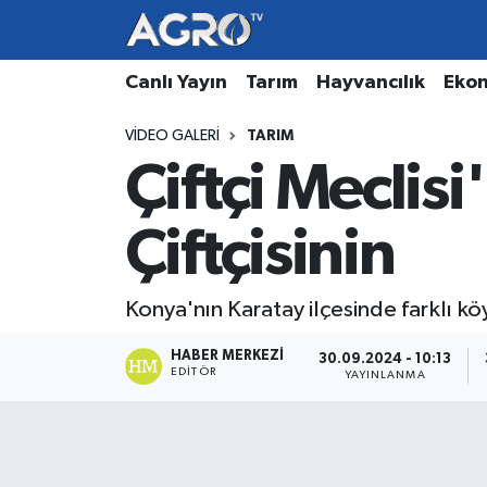
Hava Durumu
Canlı Yayın
Tarım
Hayvancılık
Eko
VIDEO GALERI
TARIM
Trafik Durumu
Çiftçi Meclis
Süper Lig Puan Durumu ve Fikstür
Çiftçisinin
Tüm Manşetler
Son Dakika Haberleri
Konya'nın Karatay ilçesinde farklı kö
HABER MERKEZI
Haber Arşivi
30.09.2024 - 10:13
EDITÖR
YAYINLANMA