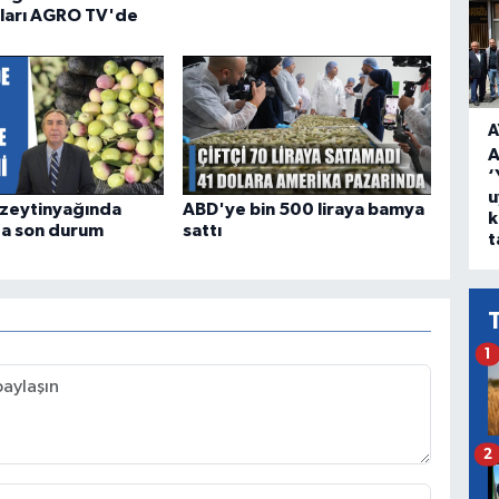
ları AGRO TV'de
A
A
‘
u
 zeytinyağında
ABD'ye bin 500 liraya bamya
k
da son durum
sattı
t
1
2