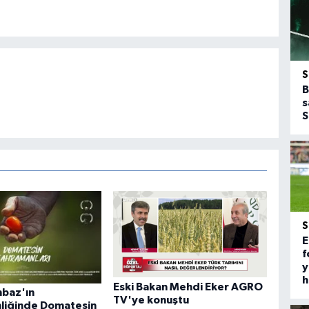
B
s
S
E
f
y
h
Eski Bakan Mehdi Eker AGRO
baz'ın
TV'ye konuştu
liğinde Domatesin