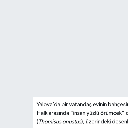
Yalova’da bir vatandaş evinin bahçesind
Halk arasında “insan yüzlü örümcek” o
(
Thomisus onustus
), üzerindeki desen