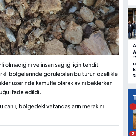
A
A
‘
u
 olmadığını ve insan sağlığı için tehdit
k
arklı bölgelerinde görülebilen bu türün özellikle
t
içekler üzerinde kamufle olarak avını beklerken
ğu ifade edildi.
u canlı, bölgedeki vatandaşların merakını
1
2