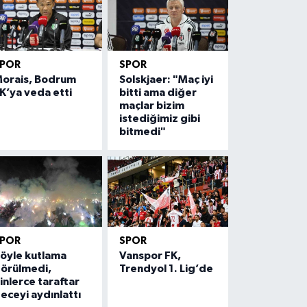
SPOR
SPOR
orais, Bodrum
Solskjaer: "Maç iyi
K’ya veda etti
bitti ama diğer
maçlar bizim
istediğimiz gibi
bitmedi"
SPOR
SPOR
öyle kutlama
Vanspor FK,
örülmedi,
Trendyol 1. Lig’de
inlerce taraftar
eceyi aydınlattı