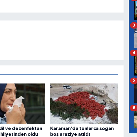
3
4
5
6
dil ve dezenfektan
Karaman’da tonlarca soğan
ehliyetinden oldu
boş araziye atıldı