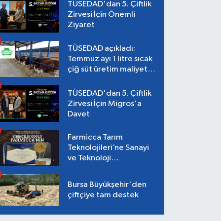
TÜSEDAD'dan 5. Çiftlik
Zirvesi İçin Önemli
Ziyaret
TÜSEDAD açıkladı:
Temmuz ayı 1 litre sıcak
çiğ süt üretim maliyeti
26,87 TL
TÜSEDAD'dan 5. Çiftlik
Zirvesi İçin Migros'a
Davet
Farmicca Tarım
Teknolojileri’ne Sanayi
ve Teknoloji
Bakanlığı’ndan Birincilik
Ödülü!
Bursa Büyükşehir'den
çiftçiye tam destek