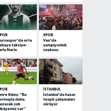
SPOR
SPOR
ursaspor’da orta
Van’da
ahaya takviye:
şampiyonluk
efa Narin
coşkusu
SPOR
İSTANBUL
mre Kılınç: "Bu
İstanbul’da hasar
ormayla daha
tespit çalışmaları
azacak çok
sürüyor
ikâyemiz var"