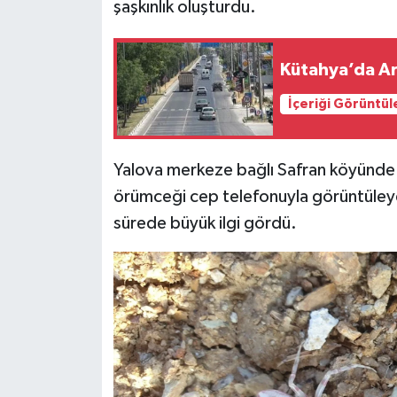
şaşkınlık oluşturdu.
Kütahya’da Ar
İçeriği Görüntül
Yalova merkeze bağlı Safran köyünde 
örümceği cep telefonuyla görüntüleye
sürede büyük ilgi gördü.