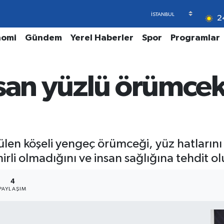
2
nomi
Gündem
Yerel Haberler
Spor
Programlar
san yüzlü örümcek’
len köşeli yengeç örümceği, yüz hatlarını 
li olmadığını ve insan sağlığına tehdit olu
4
PAYLAŞIM