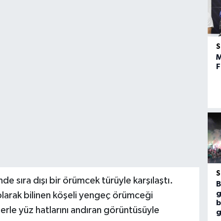
M
F
e sıra dışı bir örümcek türüyle karşılaştı.
B
g
larak bilinen köşeli yengeç örümceği
b
lerle yüz hatlarını andıran görüntüsüyle
g