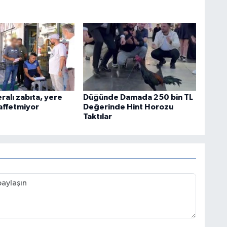
ralı zabıta, yere
Düğünde Damada 250 bin TL
 affetmiyor
Değerinde Hint Horozu
Taktılar