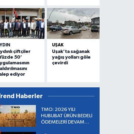
YDIN
UŞAK
ydınlı çiftçiler
Uşak’ta sağanak
Yüzde 50’
yağış yolları göle
ygulamasının
çevirdi
aldırılmasını
alep ediyor
Trend Haberler
TMO: 2026 YILI
HUBUBAT ÜRÜN BEDELİ
ÖDEMELERİ DEVAM
EDİYOR