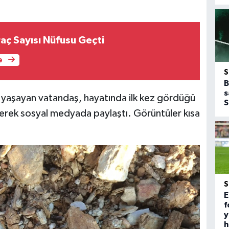
aç Sayısı Nüfusu Geçti
e
B
s
yaşayan vatandaş, hayatında ilk kez gördüğü
S
rek sosyal medyada paylaştı. Görüntüler kısa
E
f
y
h