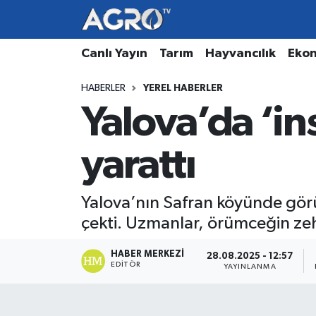
Hava Durumu
Canlı Yayın
Tarım
Hayvancılık
Eko
HABERLER
YEREL HABERLER
Trafik Durumu
Yalova’da ‘in
Süper Lig Puan Durumu ve Fikstür
yarattı
Tüm Manşetler
Son Dakika Haberleri
Yalova’nın Safran köyünde görü
çekti. Uzmanlar, örümceğin zehir
Haber Arşivi
HABER MERKEZI
28.08.2025 - 12:57
EDITÖR
YAYINLANMA