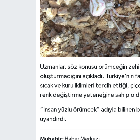
Uzmanlar, söz konusu örümceğin zehirli
oluşturmadığını açıkladı. Türkiye’nin f
sıcak ve kuru iklimleri tercih ettiği, ç
renk değiştirme yeteneğine sahip oldu
“İnsan yüzlü örümcek” adıyla bilinen b
uyandırdı.
Muhabir:
Haber Merkezi