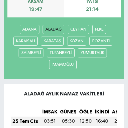
AKŞAM
YATSI
19:47
21:14
ADANA
ALADAĞ
CEYHAN
FEKE
KARAISALI
KARATAŞ
KOZAN
POZANTI
SAİMBEYLİ
TUFANBEYLİ
YUMURTALIK
İMAMOĞLU
ALADAĞ AYLIK NAMAZ VAKITLERI
İMSAK
GÜNEŞ
ÖĞLE
İKINDI
AKŞA
25 Tem Cts
03:51
05:30
12:50
16:40
20:01