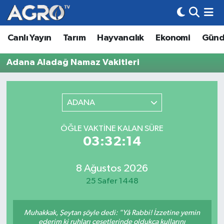
Canlı Yayın
Tarım
Hayvancılık
Ekonomi
Gün
Hava Durumu
Adana Aladağ Namaz Vakitleri
Trafik Durumu
Süper Lig Puan Durumu ve Fikstür
ADANA
Tüm Manşetler
ÖĞLE VAKTINE KALAN SÜRE
03:32:14
Son Dakika Haberleri
Haber Arşivi
8 Ağustos 2026
25 Safer 1448
Muhakkak, Şeytan şöyle dedi: "Yâ Rabbi! İzzetine yemin
ederim ki ruhları cesetlerinde oldukça kullarını