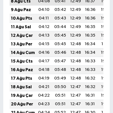
8 Ağu Cts
04:08
05:41
12:49
16:37
19:47
9 Ağu Paz
04:10
05:42
12:49
16:36
19:46
10 Ağu Pts
04:11
05:43
12:49
16:36
19:45
11 Ağu Sal
04:12
05:44
12:49
16:35
19:44
12 Ağu Çar
04:13
05:45
12:49
16:35
19:43
13 Ağu Per
04:15
05:45
12:48
16:34
19:41
14 Ağu Cum
04:16
05:46
12:48
16:34
19:40
15 Ağu Cts
04:17
05:47
12:48
16:33
19:39
16 Ağu Paz
04:18
05:48
12:48
16:33
19:38
17 Ağu Pts
04:19
05:49
12:48
16:32
19:37
18 Ağu Sal
04:21
05:50
12:47
16:32
19:35
19 Ağu Çar
04:22
05:51
12:47
16:31
19:34
20 Ağu Per
04:23
05:51
12:47
16:31
19:33
21 Ağu Cum
04:24
05:52
12:47
16:30
19:31