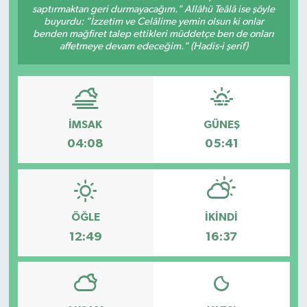
saptırmaktan geri durmayacağım." Allâhü Teâlâ ise şöyle
buyurdu: "İzzetim ve Celâlime yemin olsun ki onlar
benden mağfiret talep ettikleri müddetçe ben de onları
affetmeye devam edeceğim." (Hadis-i şerif)
İMSAK
GÜNEŞ
04:08
05:41
ÖĞLE
İKINDI
12:49
16:37