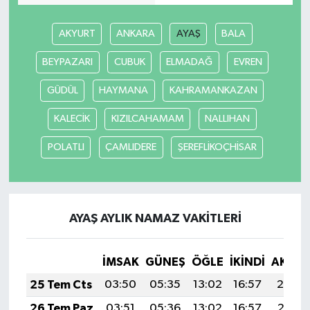
AKYURT
ANKARA
AYAŞ
BALA
BEYPAZARI
CUBUK
ELMADAĞ
EVREN
GÜDÜL
HAYMANA
KAHRAMANKAZAN
KALECİK
KIZILCAHAMAM
NALLIHAN
POLATLI
ÇAMLIDERE
ŞEREFLİKOÇHİSAR
AYAŞ AYLIK NAMAZ VAKITLERI
İMSAK
GÜNEŞ
ÖĞLE
İKINDI
AKŞA
25 Tem Cts
03:50
05:35
13:02
16:57
20:19
26 Tem Paz
03:51
05:36
13:02
16:57
20:18