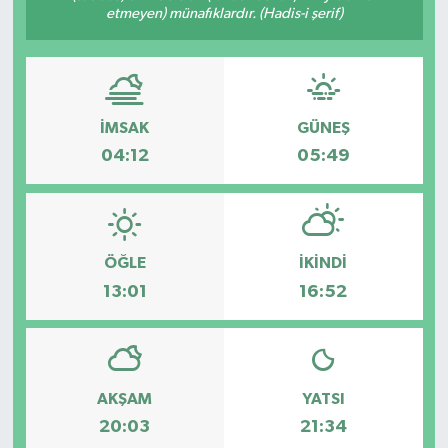
etmeyen) münafıklardır. (Hadis-i şerif)
İMSAK
GÜNEŞ
04:12
05:49
ÖĞLE
İKINDI
13:01
16:52
AKŞAM
YATSI
20:03
21:34