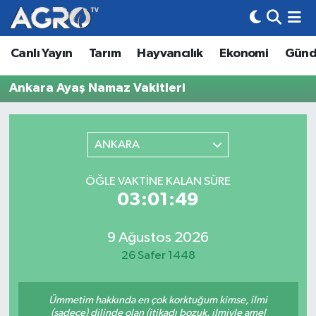
Canlı Yayın
Tarım
Hayvancılık
Ekonomi
Gün
Hava Durumu
Ankara Ayaş Namaz Vakitleri
Trafik Durumu
Süper Lig Puan Durumu ve Fikstür
ANKARA
Tüm Manşetler
ÖĞLE VAKTINE KALAN SÜRE
03:01:49
Son Dakika Haberleri
Haber Arşivi
9 Ağustos 2026
26 Safer 1448
Ümmetim hakkında en çok korktuğum kimse, ilmi
(sadece) dilinde olan (itikadı bozuk, ilmiyle amel