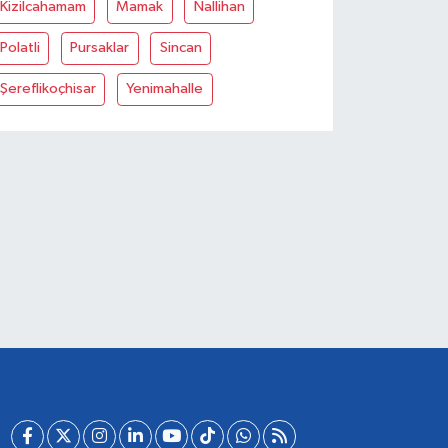
Kizilcahamam
Mamak
Nallihan
Polatli
Pursaklar
Sincan
Şereflikoçhisar
Yenimahalle