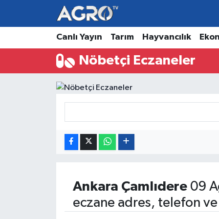
Hava Durumu
Canlı Yayın
Tarım
Hayvancılık
Eko
Nöbetçi Eczaneler
Trafik Durumu
Süper Lig Puan Durumu ve Fikstür
Tüm Manşetler
Son Dakika Haberleri
Haber Arşivi
Ankara
Çamlıdere
09 A
eczane adres, telefon ve