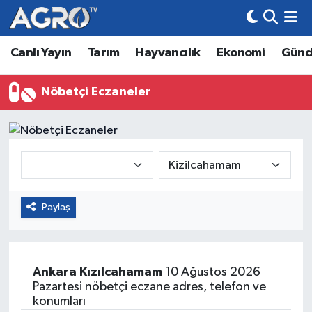
Canlı Yayın
Tarım
Hayvancılık
Ekonomi
Gün
Hava Durumu
Trafik Durumu
Nöbetçi Eczaneler
Süper Lig Puan Durumu ve Fikstür
Tüm Manşetler
Son Dakika Haberleri
Paylaş
Haber Arşivi
Ankara
Kızılcahamam
10 Ağustos 2026
Pazartesi nöbetçi eczane adres, telefon ve
konumları