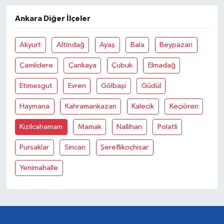
Ankara Diğer İlçeler
Akyurt
Altindağ
Ayaş
Bala
Beypazari
Çamlidere
Çankaya
Çubuk
Elmadağ
Etimesgut
Evren
Gölbaşi
Güdül
Haymana
Kahramankazan
Kalecik
Keçiören
Kizilcahamam
Mamak
Nallihan
Polatli
Pursaklar
Sincan
Şereflikoçhisar
Yenimahalle