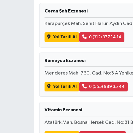
Ceran Şah Eczanesi
Karapürçek Mah. Şehit Harun Aydın Cad
Yol Tarifi Al
0 (312) 377 14 14
Rümeysa Eczanesi
Menderes Mah. 760. Cad. No:3 A Yenike
Yol Tarifi Al
0 (555) 989 35 44
Vitamin Eczanesi
Atatürk Mah. Bosna Hersek Cad. No:81 