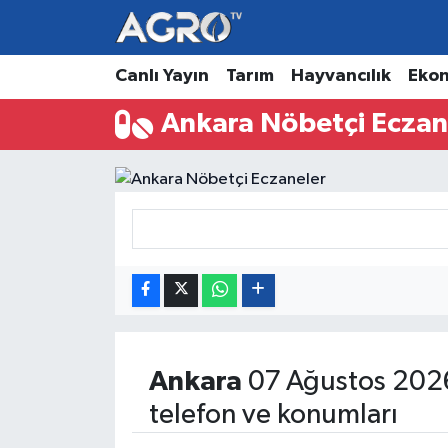
Hava Durumu
Canlı Yayın
Tarım
Hayvancılık
Eko
Ankara Nöbetçi Eczan
Trafik Durumu
Süper Lig Puan Durumu ve Fikstür
Tüm Manşetler
Son Dakika Haberleri
Haber Arşivi
Ankara
07 Ağustos 2026
telefon ve konumları