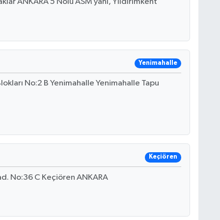
saklar ANKARA 5 Nolu ASM yanı, Yıldırımkent
Yenimahalle
Blokları No:2 B Yenimahalle Yenimahalle Tapu
Keçiören
Cad. No:36 C Keçiören ANKARA