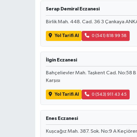
Serap Demiral Eczanesi
Birlik Mah. 448. Cad. 36 3 Çankaya ANKAR
Yol Tarifi Al
0 (541) 818 99 58
İlgin Eczanesi
Bahçelievler Mah. Taşkent Cad. No:58 B 
Karşısı
Yol Tarifi Al
0 (543) 911 43 45
Enes Eczanesi
Kuşcağız Mah. 387. Sok. No:9 A Keçiör