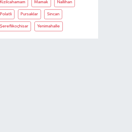
Kizilcahamam
Mamak
Nallihan
Polatli
Pursaklar
Sincan
Şereflikoçhisar
Yenimahalle