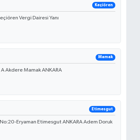
Keçiören
çiören Vergi Dairesi Yanı
Mamak
41 A Akdere Mamak ANKARA
Etimesgut
ad. No:20-Eryaman Etimesgut ANKARA Adem Doruk