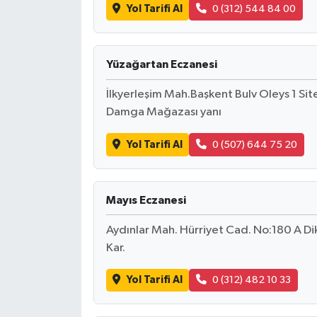
Yol Tarifi Al
0 (312) 544 84 00
Yüzağartan Eczanesi
İlkyerleşim Mah.Başkent Bulv Oleys 1 Si
Damga Mağazası yanı
Yol Tarifi Al
0 (507) 644 75 20
Mayıs Eczanesi
Aydınlar Mah. Hürriyet Cad. No:180 A 
Kar.
Yol Tarifi Al
0 (312) 482 10 33