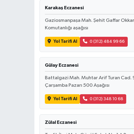
Karakaş Eczanesi
Gaziosmanpaşa Mah. Şehit Gaffar Okka
Komutanlığı aşağısı
Yol Tarifi Al
0 (312) 484 99 66
Gülay Eczanesi
Battalgazi Mah. Muhtar Arif Turan Cad
Çarşamba Pazarı 500 Aşağısı
Yol Tarifi Al
0 (312) 348 10 68
Zülal Eczanesi