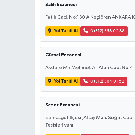
Salih Eczanesi
Fatih Cad. No:130 A Keçiören ANKARA Ke
Yol Tarifi Al
0 (312) 358 02 88
Gürsel Eczanesi
Akdere Mh.Mehmet Ali Altın Cad. No:
Yol Tarifi Al
0 (312) 364 01 52
Sezer Eczanesi
Etimesgut İlçesi ,Altay Mah. Söğüt C
Tesisleri yanı