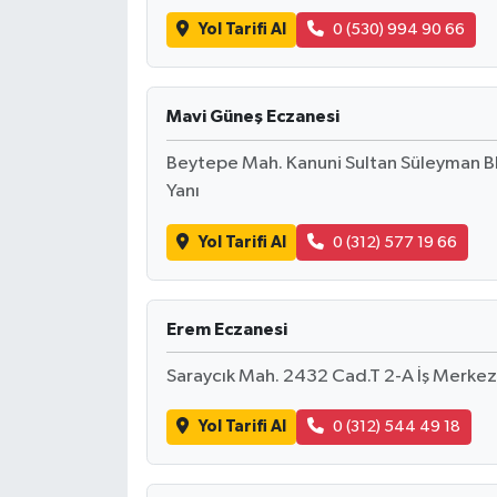
Yol Tarifi Al
0 (530) 994 90 66
Mavi Güneş Eczanesi
Beytepe Mah. Kanuni Sultan Süleyman B
Yanı
Yol Tarifi Al
0 (312) 577 19 66
Erem Eczanesi
Saraycık Mah. 2432 Cad.T 2-A İş Merkez
Yol Tarifi Al
0 (312) 544 49 18