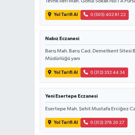
Tevfik İleri Mah. Gönül Sokak No:1 A Pur
Yol Tarifi Al
0 (505) 402 81 22
Nabız Eczanesi
Barış Mah. Barış Cad. Demetkent Sitesi 
Müdürlüğü yanı
Yol Tarifi Al
0 (312) 332 44 34
Yeni Esertepe Eczanesi
Esertepe Mah. Şehit Mustafa Erciğez 
Yol Tarifi Al
0 (312) 378 20 27