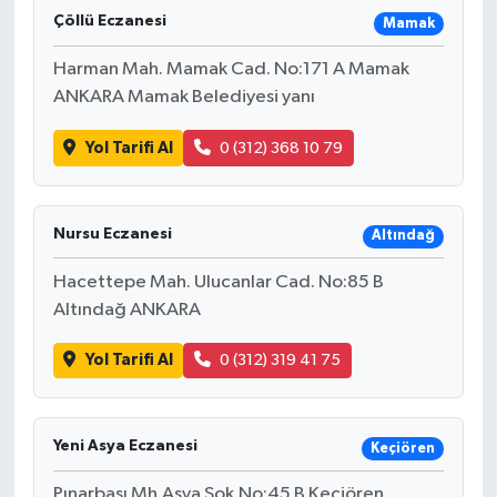
Çöllü Eczanesi
Mamak
Harman Mah. Mamak Cad. No:171 A Mamak
ANKARA Mamak Belediyesi yanı
Yol Tarifi Al
0 (312) 368 10 79
Nursu Eczanesi
Altındağ
Hacettepe Mah. Ulucanlar Cad. No:85 B
Altındağ ANKARA
Yol Tarifi Al
0 (312) 319 41 75
Yeni Asya Eczanesi
Keçiören
Pınarbaşı Mh.Asya Sok.No:45 B Keçiören