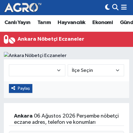
Canlı Yayın
Tarım
Hayvancılık
Ekonomi
Gün
Hava Durumu
Trafik Durumu
Ankara Nöbetçi Eczaneler
Süper Lig Puan Durumu ve Fikstür
Tüm Manşetler
Son Dakika Haberleri
Paylaş
Haber Arşivi
Ankara
06 Ağustos 2026 Perşembe nöbetçi
eczane adres, telefon ve konumları