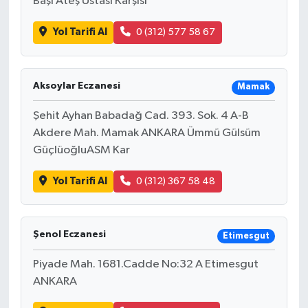
Başı Ateş Ustası Karşısı
Yol Tarifi Al
0 (312) 577 58 67
Aksoylar Eczanesi
Mamak
Şehit Ayhan Babadağ Cad. 393. Sok. 4 A-B
Akdere Mah. Mamak ANKARA Ümmü Gülsüm
GüçlüoğluASM Kar
Yol Tarifi Al
0 (312) 367 58 48
Şenol Eczanesi
Etimesgut
Piyade Mah. 1681.Cadde No:32 A Etimesgut
ANKARA