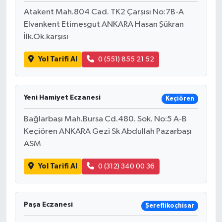
Atakent Mah.804 Cad. TK2 Çarşısı No:7B-A
Elvankent Etimesgut ANKARA Hasan Şükran
İlk.Ok.karşısı
Yol Tarifi Al
0 (551) 855 21 52
Yeni Hamiyet Eczanesi
Keçiören
Bağlarbaşı Mah.Bursa Cd.480. Sok. No:5 A-B
Keçiören ANKARA Gezi Sk Abdullah Pazarbaşı
ASM
Yol Tarifi Al
0 (312) 340 00 36
Paşa Eczanesi
Şereflikoçhisar