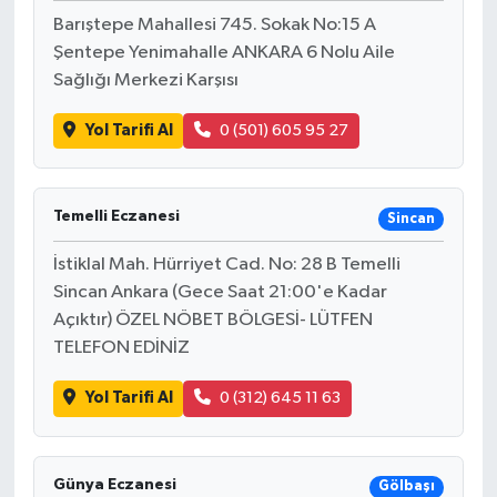
Barıştepe Mahallesi 745. Sokak No:15 A
Şentepe Yenimahalle ANKARA 6 Nolu Aile
Sağlığı Merkezi Karşısı
Yol Tarifi Al
0 (501) 605 95 27
Temelli Eczanesi
Sincan
İstiklal Mah. Hürriyet Cad. No: 28 B Temelli
Sincan Ankara (Gece Saat 21:00'e Kadar
Açıktır) ÖZEL NÖBET BÖLGESİ- LÜTFEN
TELEFON EDİNİZ
Yol Tarifi Al
0 (312) 645 11 63
Günya Eczanesi
Gölbaşı