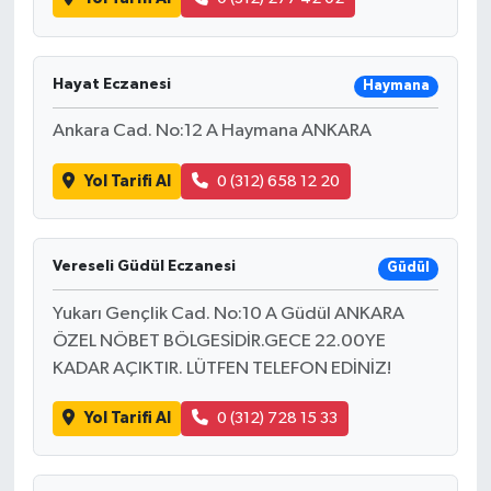
Hayat Eczanesi
Haymana
Ankara Cad. No:12 A Haymana ANKARA
Yol Tarifi Al
0 (312) 658 12 20
Vereseli Güdül Eczanesi
Güdül
Yukarı Gençlik Cad. No:10 A Güdül ANKARA
ÖZEL NÖBET BÖLGESİDİR.GECE 22.00YE
KADAR AÇIKTIR. LÜTFEN TELEFON EDİNİZ!
Yol Tarifi Al
0 (312) 728 15 33