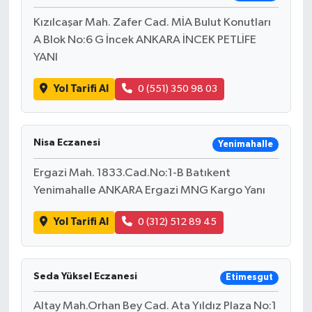
Kızılcaşar Mah. Zafer Cad. MİA Bulut Konutları
A Blok No:6 G İncek ANKARA İNCEK PETLİFE
YANI
Yol Tarifi Al
0 (551) 350 98 03
Nisa Eczanesi
Yenimahalle
Ergazi Mah. 1833.Cad.No:1-B Batıkent
Yenimahalle ANKARA Ergazi MNG Kargo Yanı
Yol Tarifi Al
0 (312) 512 89 45
Seda Yüksel Eczanesi
Etimesgut
Altay Mah.Orhan Bey Cad. Ata Yıldız Plaza No:1