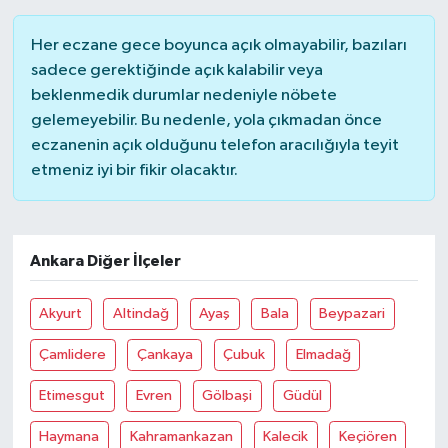
Her eczane gece boyunca açık olmayabilir, bazıları
sadece gerektiğinde açık kalabilir veya
beklenmedik durumlar nedeniyle nöbete
gelemeyebilir. Bu nedenle, yola çıkmadan önce
eczanenin açık olduğunu telefon aracılığıyla teyit
etmeniz iyi bir fikir olacaktır.
Ankara Diğer İlçeler
Akyurt
Altindağ
Ayaş
Bala
Beypazari
Çamlidere
Çankaya
Çubuk
Elmadağ
Etimesgut
Evren
Gölbaşi
Güdül
Haymana
Kahramankazan
Kalecik
Keçiören