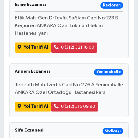
Esme Eczanesi
Keçiören
Etlik Mah. Gen.Dr.Tevfik Sağlam Cad.No:123 B
Keçiören ANKARA Özel Lokman Hekim
Hastanesi yanı
Yol Tarifi Al
0 (312) 321 18 00
Annem Eczanesi
Yenimahalle
Tepealtı Mah. İvedik Cad.No:276 A Yenimahalle
ANKARA Özel Ortadoğu Hastanesi karş.
Yol Tarifi Al
0 (312) 315 09 90
Şifa Eczanesi
Gölbaşı