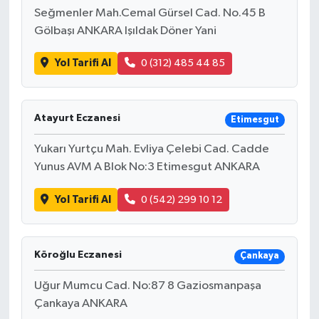
Seğmenler Mah.Cemal Gürsel Cad. No.45 B
Gölbaşı ANKARA Işıldak Döner Yani
Yol Tarifi Al
0 (312) 485 44 85
Atayurt Eczanesi
Etimesgut
Yukarı Yurtçu Mah. Evliya Çelebi Cad. Cadde
Yunus AVM A Blok No:3 Etimesgut ANKARA
Yol Tarifi Al
0 (542) 299 10 12
Köroğlu Eczanesi
Çankaya
Uğur Mumcu Cad. No:87 8 Gaziosmanpaşa
Çankaya ANKARA