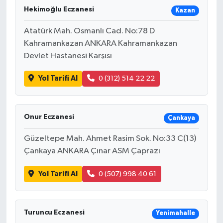
Hekimoğlu Eczanesi
Kazan
Atatürk Mah. Osmanlı Cad. No:78 D
Kahramankazan ANKARA Kahramankazan
Devlet Hastanesi Karşısı
Yol Tarifi Al
0 (312) 514 22 22
Onur Eczanesi
Çankaya
Güzeltepe Mah. Ahmet Rasim Sok. No:33 C(13)
Çankaya ANKARA Çınar ASM Çaprazı
Yol Tarifi Al
0 (507) 998 40 61
Turuncu Eczanesi
Yenimahalle