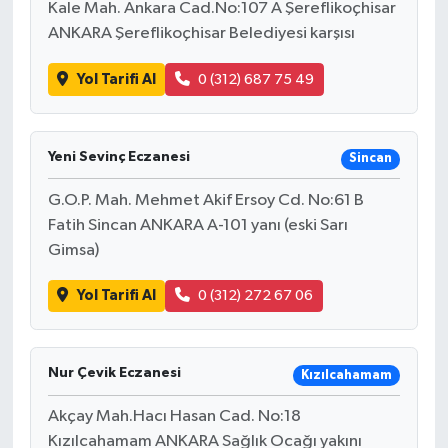
Kale Mah. Ankara Cad.No:107 A Şereflikoçhisar
ANKARA Şereflikoçhisar Belediyesi karşısı
Yol Tarifi Al
0 (312) 687 75 49
Yeni Sevinç Eczanesi
Sincan
G.O.P. Mah. Mehmet Akif Ersoy Cd. No:61 B
Fatih Sincan ANKARA A-101 yanı (eski Sarı
Gimsa)
Yol Tarifi Al
0 (312) 272 67 06
Nur Çevik Eczanesi
Kızılcahamam
Akçay Mah.Hacı Hasan Cad. No:18
Kızılcahamam ANKARA Sağlık Ocağı yakını