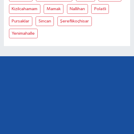
Kizilcahamam
Mamak
Nallihan
Polatli
Pursaklar
Sincan
Şereflikoçhisar
Yenimahalle