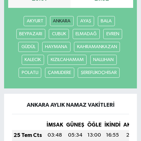
AKYURT
ANKARA
AYAŞ
BALA
BEYPAZARI
CUBUK
ELMADAĞ
EVREN
GÜDÜL
HAYMANA
KAHRAMANKAZAN
KALECİK
KIZILCAHAMAM
NALLIHAN
POLATLI
ÇAMLIDERE
ŞEREFLİKOÇHİSAR
ANKARA AYLIK NAMAZ VAKITLERI
İMSAK
GÜNEŞ
ÖĞLE
İKINDI
AKŞA
25 Tem Cts
03:48
05:34
13:00
16:55
20:17