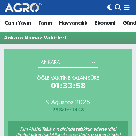
Canlı Yayın
Tarım
Hayvancılık
Ekonomi
Gün
Hava Durumu
Ankara Namaz Vakitleri
Trafik Durumu
Süper Lig Puan Durumu ve Fikstür
ANKARA
Tüm Manşetler
ÖĞLE VAKTINE KALAN SÜRE
01:33:58
Son Dakika Haberleri
Haber Arşivi
9 Ağustos 2026
26 Safer 1448
Kim Allâhü Teâlâ'nın dininde tefakkuh ederse (dînî
ilimleri öğrenirse) Allah Azze ve Celle, ona (her işinde)