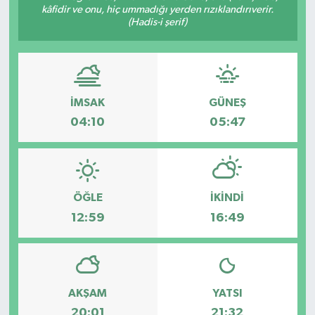
kâfidir ve onu, hiç ummadığı yerden rızıklandırıverir.
(Hadis-i şerif)
İMSAK
GÜNEŞ
04:10
05:47
ÖĞLE
İKINDI
12:59
16:49
AKŞAM
YATSI
20:01
21:32