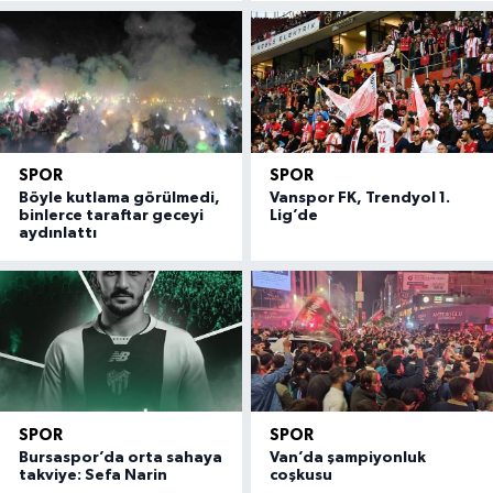
SPOR
SPOR
Böyle kutlama görülmedi,
Vanspor FK, Trendyol 1.
binlerce taraftar geceyi
Lig’de
aydınlattı
SPOR
SPOR
Bursaspor’da orta sahaya
Van’da şampiyonluk
takviye: Sefa Narin
coşkusu