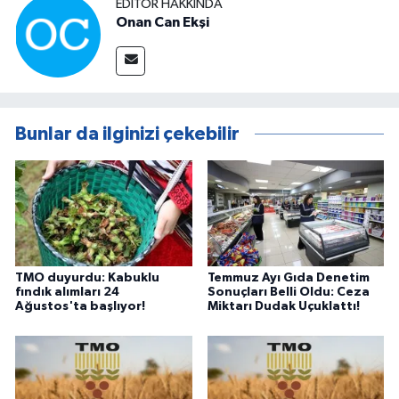
EDITÖR HAKKINDA
Onan Can Ekşi
Bunlar da ilginizi çekebilir
TMO duyurdu: Kabuklu
Temmuz Ayı Gıda Denetim
fındık alımları 24
Sonuçları Belli Oldu: Ceza
Ağustos'ta başlıyor!
Miktarı Dudak Uçuklattı!