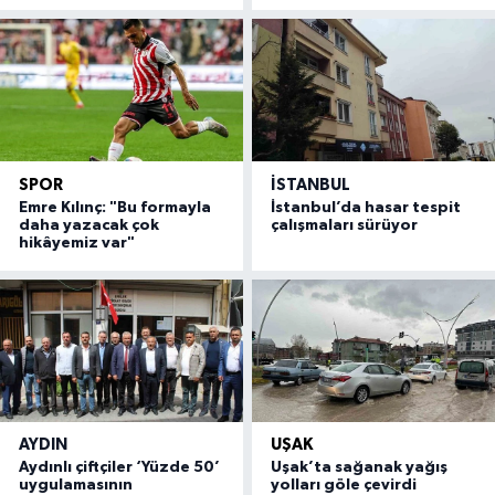
SPOR
İSTANBUL
Emre Kılınç: "Bu formayla
İstanbul’da hasar tespit
daha yazacak çok
çalışmaları sürüyor
hikâyemiz var"
AYDIN
UŞAK
Aydınlı çiftçiler ‘Yüzde 50’
Uşak’ta sağanak yağış
uygulamasının
yolları göle çevirdi