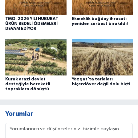
TMO: 2026 YILI HUBUBAT
Ekmeklik buğday ihracatı
ÜRÜN BEDELİ ÖDEMELERİ
yeniden serbest bırakıldı!
DEVAM EDİYOR
Kurak arazi devlet
Yozgat'ta tarlaları
desteğiyle bereketli
biçerdöver değil dolu biçti
topraklara dönüştü
Yorumlar