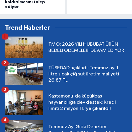
kaldırılmasını talep
ediyor
Trend Haberler
1
TMO: 2026 YILI HUBUBAT ÜRÜN
BEDELİ ÖDEMELERİ DEVAM EDİYOR
2
TÜSEDAD açıkladı: Temmuz ayı 1
litre sıcak çiğ süt üretim maliyeti
26,87 TL
3
Kastamonu'da küçükbaş
hayvancılığa dev destek: Kredi
limiti 2 milyon TL'ye çıkarıldı!
4
Temmuz Ayı Gıda Denetim