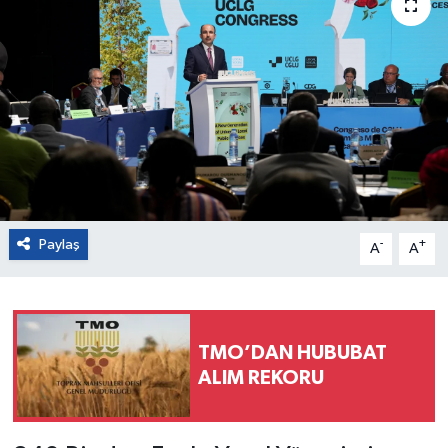
Paylaş
-
+
A
A
TMO’DAN HUBUBAT
ALIM REKORU