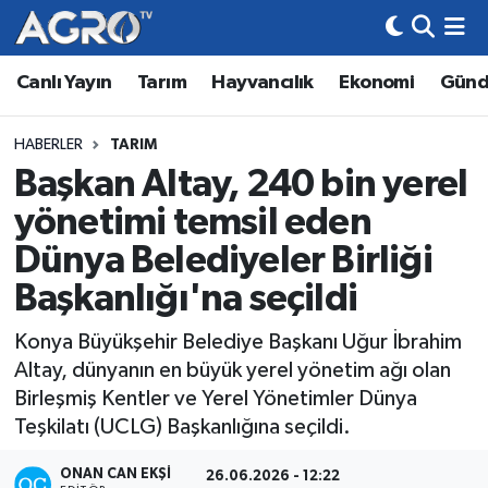
Canlı Yayın
Tarım
Hayvancılık
Ekonomi
Gün
Hava Durumu
Trafik Durumu
HABERLER
TARIM
Başkan Altay, 240 bin yerel
Süper Lig Puan Durumu ve Fikstür
yönetimi temsil eden
Tüm Manşetler
Dünya Belediyeler Birliği
Başkanlığı'na seçildi
Son Dakika Haberleri
Konya Büyükşehir Belediye Başkanı Uğur İbrahim
Haber Arşivi
Altay, dünyanın en büyük yerel yönetim ağı olan
Birleşmiş Kentler ve Yerel Yönetimler Dünya
Teşkilatı (UCLG) Başkanlığına seçildi.
ONAN CAN EKŞI
26.06.2026 - 12:22