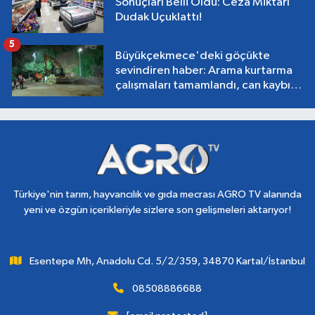
Sonuçları Belli Oldu: Ceza Miktarı
Dudak Uçuklattı!
5
Büyükçekmece'deki göçükte
sevindiren haber: Arama kurtarma
çalışmaları tamamlandı, can kaybı
yok!
Türkiye'nin tarım, hayvancılık ve gıda mecrası AGRO TV alanında
yeni ve özgün içerikleriyle sizlere son gelişmeleri aktarıyor!
Esentepe Mh, Anadolu Cd. 5/2/359, 34870 Kartal/İstanbul
08508886688