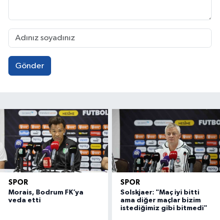
Gönder
SPOR
SPOR
Morais, Bodrum FK’ya
Solskjaer: "Maç iyi bitti
veda etti
ama diğer maçlar bizim
istediğimiz gibi bitmedi"