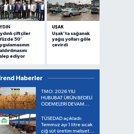
YDIN
UŞAK
ydınlı çiftçiler
Uşak’ta sağanak
Yüzde 50’
yağış yolları göle
ygulamasının
çevirdi
aldırılmasını
alep ediyor
Trend Haberler
TMO: 2026 YILI
HUBUBAT ÜRÜN BEDELİ
ÖDEMELERİ DEVAM
EDİYOR
TÜSEDAD açıkladı:
Temmuz ayı 1 litre sıcak
çiğ süt üretim maliyeti