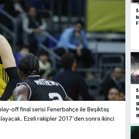
M
F
B
g
ay-off final serisi Fenerbahçe ile Beşiktaş
b
g
layacak. Ezeli rakipler 2017’den sonra ikinci