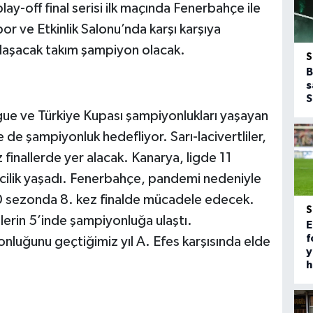
ay-off final serisi ilk maçında Fenerbahçe ile
or ve Etkinlik Salonu’nda karşı karşıya
 ulaşacak takım şampiyon olacak.
B
s
S
 ve Türkiye Kupası şampiyonlukları yaşayan
de şampiyonluk hedefliyor. Sarı-lacivertliler,
ez finallerde yer alacak. Kanarya, ligde 11
ncilik yaşadı. Fenerbahçe, pandemi nedeniyle
0 sezonda 8. kez finalde mücadele edecek.
lerin 5’inde şampiyonluğa ulaştı.
E
f
onluğunu geçtiğimiz yıl A. Efes karşısında elde
y
h