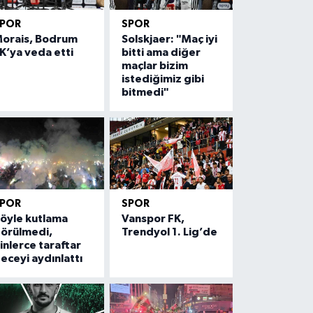
SPOR
SPOR
orais, Bodrum
Solskjaer: "Maç iyi
K’ya veda etti
bitti ama diğer
maçlar bizim
istediğimiz gibi
bitmedi"
SPOR
SPOR
öyle kutlama
Vanspor FK,
örülmedi,
Trendyol 1. Lig’de
inlerce taraftar
eceyi aydınlattı