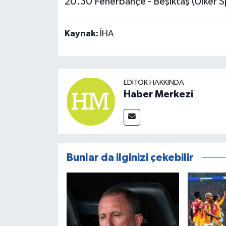
20.30 Fenerbahçe - Beşiktaş (Ülker Sp
Kaynak:
İHA
EDITÖR HAKKINDA
Haber Merkezi
Bunlar da ilginizi çekebilir