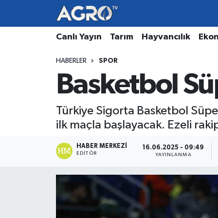
Hava Durumu
Canlı Yayın
Tarım
Hayvancılık
Eko
HABERLER
SPOR
Trafik Durumu
Basketbol Süpe
Süper Lig Puan Durumu ve Fikstür
Türkiye Sigorta Basketbol Süper 
Tüm Manşetler
ilk maçla başlayacak. Ezeli raki
Son Dakika Haberleri
HABER MERKEZI
16.06.2025 - 09:49
EDITÖR
YAYINLANMA
Haber Arşivi