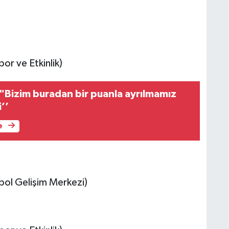
or ve Etkinlik)
 "Bizim buradan bir puanla ayrılmamız
’’
e
bol Gelişim Merkezi)