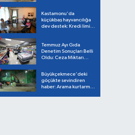
26,87 TL
Kastamonu'da
küçükbaş hayvancılığa
dev destek: Kredi limiti
2 milyon TL'ye çıkarıldı!
Temmuz Ayı Gıda
Denetim Sonuçları Belli
Oldu: Ceza Miktarı
Dudak Uçuklattı!
Büyükçekmece'deki
göçükte sevindiren
haber: Arama kurtarma
çalışmaları tamamlandı,
can kaybı yok!