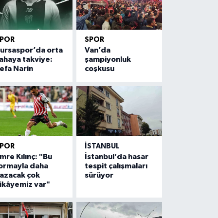
SPOR
SPOR
ursaspor’da orta
Van’da
ahaya takviye:
şampiyonluk
efa Narin
coşkusu
SPOR
İSTANBUL
mre Kılınç: "Bu
İstanbul’da hasar
ormayla daha
tespit çalışmaları
azacak çok
sürüyor
ikâyemiz var"