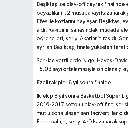
Beşiktaş ise play-off çeyrek finalinde e
beyazlılar ilk 2 müsabakayı kazanarak ya
Efes ile kozlarını paylaşan Beşiktaş, e
aldı. Rakibinin sahasındaki mücadeleler
öğrencileri, seriyi Akatlar’a taşıdı. 
ayrılan Beşiktaş, finale yükselen taraf 
Sarı-lacivertlilerde Nigel Hayes-Davi
15.03 sayı ortalamasıyla ön plana çıkı
Ezeli rakipler 8 yıl sonra finalde
İki ekip 8 yıl sonra Basketbol Süper Ligi
2016-2017 sezonu play-off final seri
mutlu sona ulaşan sarı-lacivertliler o
Fenerbahçe, seriyi 4-0 kazanarak kup