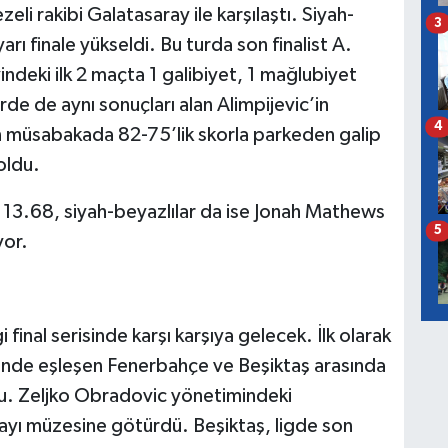
zeli rakibi Galatasaray ile karşılaştı. Siyah-
3
rı finale yükseldi. Bu turda son finalist A.
vindeki ilk 2 maçta 1 galibiyet, 1 mağlubiyet
de de aynı sonuçları alan Alimpijevic’in
4
Son müsabakada 82-75’lik skorla parkeden galip
oldu.
s 13.68, siyah-beyazlılar da ise Jonah Mathews
5
yor.
 final serisinde karşı karşıya gelecek. İlk olarak
sinde eşleşen Fenerbahçe ve Beşiktaş arasında
ldu. Zeljko Obradovic yönetimindeki
ayı müzesine götürdü. Beşiktaş, ligde son