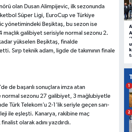
örü olan Dusan Alimpijevic, ilk sezonunda
sketbol Süper Ligi, EuroCup ve Türkiye
vic yönetimindeki Beşiktaş, bu sezon ise
A
 14 maçlık galibiyet serisiyle normal sezonu 2.
A
‘
kadar yükselen Beşiktaş, finalde
u
k
ti. Sırp teknik adam, ligde de takımının finale
t
1
’de de başarılı sonuçlara imza atan
e normal sezonu 27 galibiyet, 3 mağlubiyetle
nde Türk Telekom’u 2-1’lik seriyle geçen sarı-
2
leji ile eşleşti. Kanarya, rakibine maç
finalist olarak adını yazdırdı.