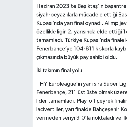
Haziran 2023’te Beşiktaş’ın başantren
siyah-beyazlılarla mücadele ettiği Ba
Kupası’nda yarı final oynadı. Alimpije
özellikle ligin 2. yarısında elde ettiği
tamamladı. Türkiye Kupası’nda finale 
Fenerbahçe’ye 104-81’lik skorla kaybet
çıkmasında büyük pay sahibi oldu.
İki takımın final yolu
THY Euroleague’in yanı sıra Süper Lig
Fenerbahçe, 21’i üst üste olmak üzer
lider tamamladı. Play-off çeyrek finali
lacivertliler, yarı finalde Bahçeşehir Ko
vermeden seriyi 3-0’la noktaladı ve ilk 