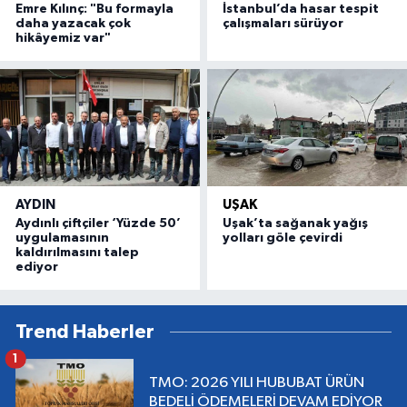
Emre Kılınç: "Bu formayla
İstanbul’da hasar tespit
daha yazacak çok
çalışmaları sürüyor
hikâyemiz var"
AYDIN
UŞAK
Aydınlı çiftçiler ‘Yüzde 50’
Uşak’ta sağanak yağış
uygulamasının
yolları göle çevirdi
kaldırılmasını talep
ediyor
Trend Haberler
1
TMO: 2026 YILI HUBUBAT ÜRÜN
BEDELİ ÖDEMELERİ DEVAM EDİYOR