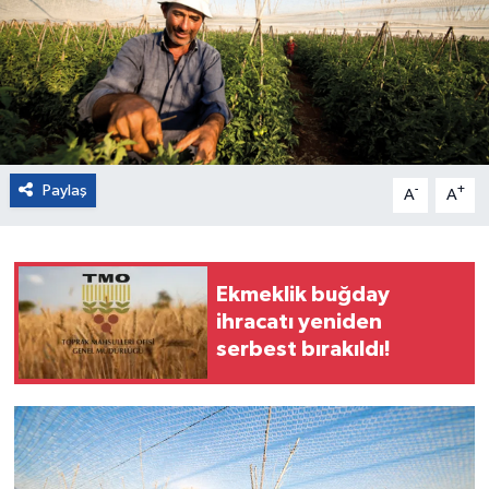
Paylaş
-
+
A
A
Ekmeklik buğday
ihracatı yeniden
serbest bırakıldı!