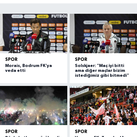
SPOR
SPOR
Morais, Bodrum FK’ya
Solskjaer: "Maç iyi bitti
veda etti
ama diğer maçlar bizim
istediğimiz gibi bitmedi"
SPOR
SPOR