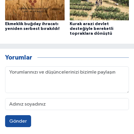
Ekmeklik buğday ihracatı
Kurak arazi devlet
yeniden serbest bırakıldı!
desteğiyle bereketli
topraklara dönüştü
Yorumlar
Gönder