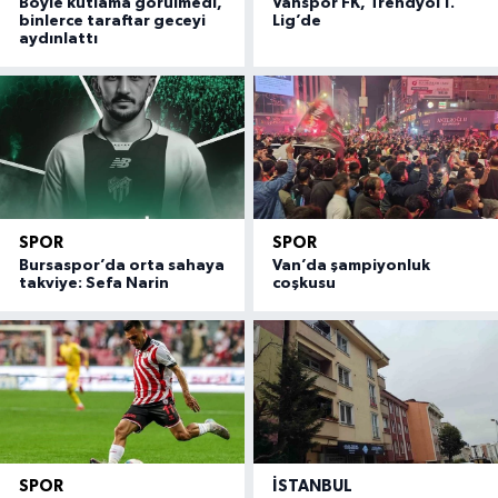
Böyle kutlama görülmedi,
Vanspor FK, Trendyol 1.
binlerce taraftar geceyi
Lig’de
aydınlattı
SPOR
SPOR
Bursaspor’da orta sahaya
Van’da şampiyonluk
takviye: Sefa Narin
coşkusu
SPOR
İSTANBUL