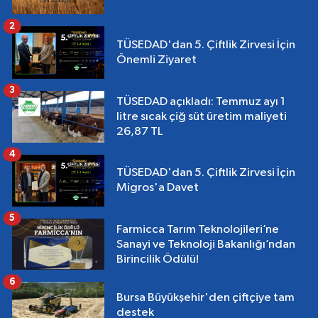
2
TÜSEDAD'dan 5. Çiftlik Zirvesi İçin
Önemli Ziyaret
3
TÜSEDAD açıkladı: Temmuz ayı 1
litre sıcak çiğ süt üretim maliyeti
26,87 TL
4
TÜSEDAD'dan 5. Çiftlik Zirvesi İçin
Migros'a Davet
5
Farmicca Tarım Teknolojileri’ne
Sanayi ve Teknoloji Bakanlığı’ndan
Birincilik Ödülü!
6
Bursa Büyükşehir'den çiftçiye tam
destek