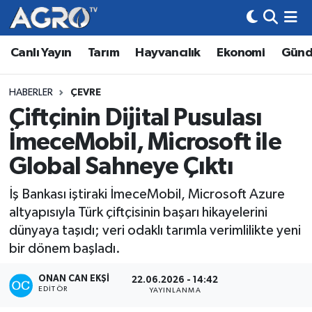
Canlı Yayın
Tarım
Hayvancılık
Ekonomi
Gün
Hava Durumu
Trafik Durumu
HABERLER
ÇEVRE
Çiftçinin Dijital Pusulası
Süper Lig Puan Durumu ve Fikstür
İmeceMobil, Microsoft ile
Tüm Manşetler
Global Sahneye Çıktı
İş Bankası iştiraki İmeceMobil, Microsoft Azure
Son Dakika Haberleri
altyapısıyla Türk çiftçisinin başarı hikayelerini
dünyaya taşıdı; veri odaklı tarımla verimlilikte yeni
Haber Arşivi
bir dönem başladı.
ONAN CAN EKŞI
22.06.2026 - 14:42
EDITÖR
YAYINLANMA