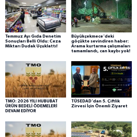
Temmuz Ayı Gıda Denetim
Büyükçekmece'deki
Sonuçları Belli Oldu: Ceza
göçükte sevindiren haber:
Miktarı Dudak Uçuklattı!
Arama kurtarma çalışmaları
tamamlandı, can kaybı yok!
TMO: 2026 YILI HUBUBAT
TÜSEDAD'dan 5. Çiftlik
ÜRÜN BEDELİ ÖDEMELERİ
Zirvesi İçin Önemli Ziyaret
DEVAM EDİYOR