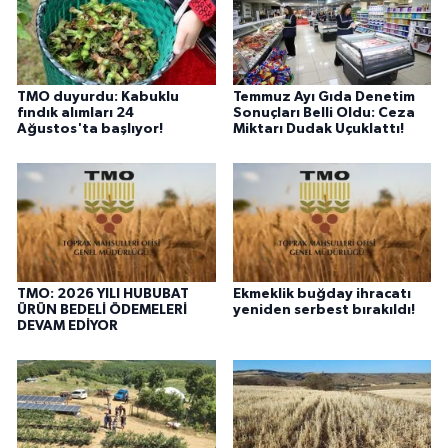
TMO duyurdu: Kabuklu
Temmuz Ayı Gıda Denetim
fındık alımları 24
Sonuçları Belli Oldu: Ceza
Ağustos'ta başlıyor!
Miktarı Dudak Uçuklattı!
TMO: 2026 YILI HUBUBAT
Ekmeklik buğday ihracatı
ÜRÜN BEDELİ ÖDEMELERİ
yeniden serbest bırakıldı!
DEVAM EDİYOR