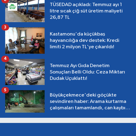
TÜSEDAD açıkladı: Temmuz ayı 1
litre sıcak çiğ süt üretim maliyeti
26,87 TL
3
Kastamonu'da küçükbaş
hayvancılığa dev destek: Kredi
limiti 2 milyon TL'ye çıkarıldı!
4
Temmuz Ayı Gıda Denetim
Sonuçları Belli Oldu: Ceza Miktarı
Dudak Uçuklattı!
5
Büyükçekmece'deki göçükte
sevindiren haber: Arama kurtarma
çalışmaları tamamlandı, can kaybı
yok!