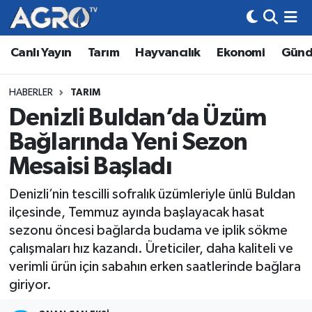
Canlı Yayın
Tarım
Hayvancılık
Ekonomi
Gün
Hava Durumu
Trafik Durumu
HABERLER
TARIM
Denizli Buldan’da Üzüm
Süper Lig Puan Durumu ve Fikstür
Bağlarında Yeni Sezon
Tüm Manşetler
Mesaisi Başladı
Denizli’nin tescilli sofralık üzümleriyle ünlü Buldan
Son Dakika Haberleri
ilçesinde, Temmuz ayında başlayacak hasat
sezonu öncesi bağlarda budama ve iplik sökme
Haber Arşivi
çalışmaları hız kazandı. Üreticiler, daha kaliteli ve
verimli ürün için sabahın erken saatlerinde bağlara
giriyor.