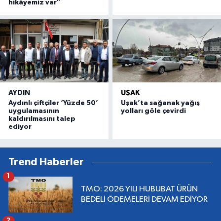
hikâyemiz var"
AYDIN
UŞAK
Aydınlı çiftçiler ‘Yüzde 50’
Uşak’ta sağanak yağış
uygulamasının
yolları göle çevirdi
kaldırılmasını talep
ediyor
Trend Haberler
1
TMO: 2026 YILI HUBUBAT ÜRÜN
BEDELİ ÖDEMELERİ DEVAM EDİYOR
2