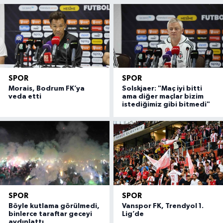
SPOR
SPOR
Morais, Bodrum FK’ya
Solskjaer: "Maç iyi bitti
veda etti
ama diğer maçlar bizim
istediğimiz gibi bitmedi"
SPOR
SPOR
Böyle kutlama görülmedi,
Vanspor FK, Trendyol 1.
binlerce taraftar geceyi
Lig’de
aydınlattı