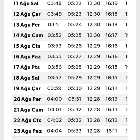
11 Ağu Sal
03:48
05:22
12:30
16:19
19:28
12 Ağu Çar
03:49
05:23
12:30
16:18
19:27
13 Ağu Per
03:51
05:24
12:30
16:18
19:25
14 Ağu Cum
03:52
05:25
12:30
16:17
19:24
15 Ağu Cts
03:53
05:26
12:29
16:16
19:23
16 Ağu Paz
03:55
05:27
12:29
16:16
19:22
17 Ağu Pts
03:56
05:28
12:29
16:15
19:20
18 Ağu Sal
03:57
05:29
12:29
16:15
19:19
19 Ağu Çar
03:59
05:30
12:29
16:14
19:18
20 Ağu Per
04:00
05:31
12:28
16:13
19:16
21 Ağu Cum
04:01
05:32
12:28
16:13
19:15
22 Ağu Cts
04:02
05:32
12:28
16:12
19:13
23 Ağu Paz
04:04
05:33
12:28
16:11
19:12