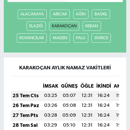
ALACAKAYA
ARICAK
AĞIN
BASKİL
ELAZIĞ
KARAKOÇAN
KEBAN
KOVANCILAR
MADEN
PALU
SİVRİCE
KARAKOÇAN AYLIK NAMAZ VAKITLERI
İMSAK
GÜNEŞ
ÖĞLE
İKINDI
AKŞA
25 Tem Cts
03:25
05:07
12:31
16:24
19:46
26 Tem Paz
03:26
05:08
12:31
16:24
19:45
27 Tem Pts
03:28
05:09
12:31
16:24
19:44
28 Tem Sal
03:29
05:10
12:31
16:24
19:43