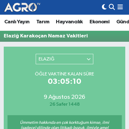
Canlı Yayın
Tarım
Hayvancılık
Ekonomi
Gün
Hava Durumu
Elaziğ Karakoçan Namaz Vakitleri
Trafik Durumu
Süper Lig Puan Durumu ve Fikstür
ELAZIĞ
Tüm Manşetler
ÖĞLE VAKTINE KALAN SÜRE
03:05:10
Son Dakika Haberleri
Haber Arşivi
9 Ağustos 2026
26 Safer 1448
Ümmetim hakkında en çok korktuğum kimse, ilmi
(sadece) dilinde olan (itikadı bozuk, ilmiyle amel