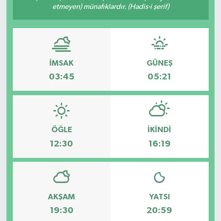
etmeyen) münafıklardır. (Hadis-i şerif)
İMSAK
GÜNEŞ
03:45
05:21
ÖĞLE
İKINDI
12:30
16:19
AKŞAM
YATSI
19:30
20:59