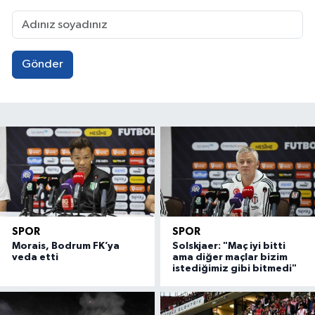
Gönder
SPOR
SPOR
Morais, Bodrum FK’ya
Solskjaer: "Maç iyi bitti
veda etti
ama diğer maçlar bizim
istediğimiz gibi bitmedi"