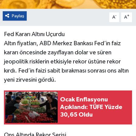
Paylaş
-
+
A
A
Fed Kararı Altını Uçurdu
Altın fiyatları, ABD Merkez Bankası Fed’in faiz
kararı öncesinde zayıflayan dolar ve süren
jeopolitik risklerin etkisiyle rekor üstüne rekor
kırdı. Fed’in faizi sabit bırakması sonrası ons altın
yeni zirvesini gördü.
Ocak Enflasyonu
Açıklandı: TÜFE Yüzde
30,65 Oldu
Ons Altında Rekor Serisi