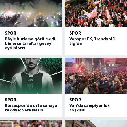
SPOR
SPOR
Böyle kutlama görülmedi,
Vanspor FK, Trendyol 1.
binlerce taraftar geceyi
Lig’de
aydınlattı
SPOR
SPOR
Bursaspor’da orta sahaya
Van’da şampiyonluk
takviye: Sefa Narin
coşkusu