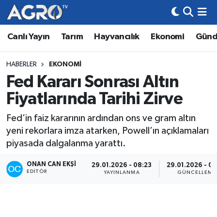
Canlı Yayın
Tarım
Hayvancılık
Ekonomi
Gün
Hava Durumu
Trafik Durumu
HABERLER
EKONOMI
Fed Kararı Sonrası Altın
Süper Lig Puan Durumu ve Fikstür
Fiyatlarında Tarihi Zirve
Tüm Manşetler
Fed’in faiz kararının ardından ons ve gram altın
yeni rekorlara imza atarken, Powell’ın açıklamaları
Son Dakika Haberleri
piyasada dalgalanma yarattı.
Haber Arşivi
ONAN CAN EKŞI
29.01.2026 - 08:23
29.01.2026 - 08
EDITÖR
YAYINLANMA
GÜNCELLEME