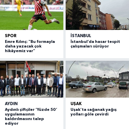
SPOR
İSTANBUL
Emre Kılınç: "Bu formayla
İstanbul’da hasar tespit
daha yazacak çok
çalışmaları sürüyor
hikâyemiz var"
AYDIN
UŞAK
Aydınlı çiftçiler ‘Yüzde 50’
Uşak’ta sağanak yağış
uygulamasının
yolları göle çevirdi
kaldırılmasını talep
ediyor