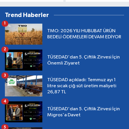
Trend Haberler
1
TMO: 2026 YILI HUBUBAT ÜRÜN
BEDELİ ÖDEMELERİ DEVAM EDİYOR
2
TÜSEDAD'dan 5. Çiftlik Zirvesi İçin
Önemli Ziyaret
3
TÜSEDAD açıkladı: Temmuz ayı 1
litre sıcak çiğ süt üretim maliyeti
26,87 TL
4
TÜSEDAD'dan 5. Çiftlik Zirvesi İçin
Migros'a Davet
5