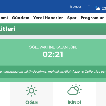
2
nomi
Gündem
Yerel Haberler
Spor
Programlar
tleri
ÖĞLE VAKTINE KALAN SÜRE
02:21
 namazınızı ilk vaktinde kılınız, muhakkak Allah Azze ve Celle, size ecriniz
ÖĞLE
İKINDI