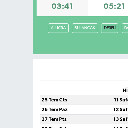
03:41
05:21
ALUCRA
BULANCAK
DERELİ
D
Hİ
25 Tem Cts
11 Sa
26 Tem Paz
12 Sa
27 Tem Pts
13 Sa