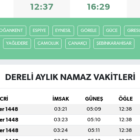
12:37
16:29
OĞANKENT
ESPİYE
EYNESİL
GÖRELE
GÜCE
GİRES
YAĞLIDERE
ÇAMOLUK
ÇANAKÇI
ŞEBİNKARAHİSAR
DERELİ AYLIK NAMAZ VAKITLERI
CRİ
İMSAK
GÜNEŞ
ÖĞLE
fer 1448
03:21
05:09
12:38
fer 1448
03:23
05:10
12:38
fer 1448
03:24
05:11
12:38