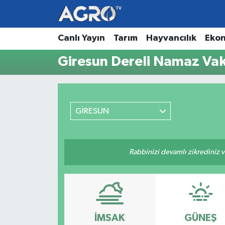
Hava Durumu
Canlı Yayın
Tarım
Hayvancılık
Eko
Giresun Dereli Namaz Vaki
Trafik Durumu
Süper Lig Puan Durumu ve Fikstür
GİRESUN
Tüm Manşetler
Son Dakika Haberleri
Rabbinizi devamlı zikrediniz ve
Haber Arşivi
İMSAK
GÜNEŞ