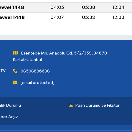
levvel 1448
04:05
05:38
12:34
levvel 1448
04:07
05:39
12:33
Esentepe Mh, Anadolu Cd. 5/2/359, 34870
Kartal/İstanbul
 TV
08508886688
[email protected]
afik Durumu
Puan Durumu ve Fikstür
ber Arşivi