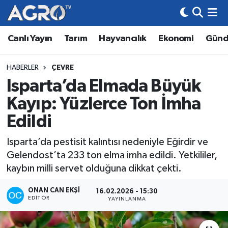
Canlı Yayın
Tarım
Hayvancılık
Ekonomi
Gün
Hava Durumu
Trafik Durumu
HABERLER
ÇEVRE
Isparta’da Elmada Büyük
Süper Lig Puan Durumu ve Fikstür
Kayıp: Yüzlerce Ton İmha
Tüm Manşetler
Edildi
Isparta’da pestisit kalıntısı nedeniyle Eğirdir ve
Son Dakika Haberleri
Gelendost’ta 233 ton elma imha edildi. Yetkililer,
kaybın milli servet olduğuna dikkat çekti.
Haber Arşivi
ONAN CAN EKŞI
16.02.2026 - 15:30
EDITÖR
YAYINLANMA