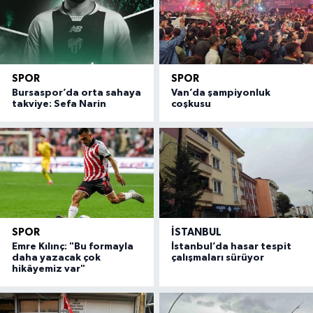
SPOR
SPOR
Bursaspor’da orta sahaya
Van’da şampiyonluk
takviye: Sefa Narin
coşkusu
SPOR
İSTANBUL
Emre Kılınç: "Bu formayla
İstanbul’da hasar tespit
daha yazacak çok
çalışmaları sürüyor
hikâyemiz var"