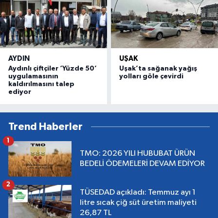
AYDIN
UŞAK
Aydınlı çiftçiler ‘Yüzde 50’
Uşak’ta sağanak yağış
uygulamasının
yolları göle çevirdi
kaldırılmasını talep
ediyor
Trend Haberler
1
TMO: 2026 YILI HUBUBAT ÜRÜN
BEDELİ ÖDEMELERİ DEVAM EDİYOR
2
TÜSEDAD açıkladı: Temmuz ayı 1
litre sıcak çiğ süt üretim maliyeti
26,87 TL