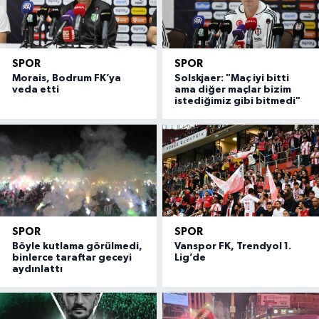
SPOR
SPOR
Morais, Bodrum FK’ya
Solskjaer: "Maç iyi bitti
veda etti
ama diğer maçlar bizim
istediğimiz gibi bitmedi"
SPOR
SPOR
Böyle kutlama görülmedi,
Vanspor FK, Trendyol 1.
binlerce taraftar geceyi
Lig’de
aydınlattı