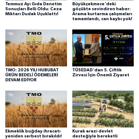
Temmuz Ayı Gıda Denetim
Büyükçekmece'deki
Sonuçları Belli Oldu: Ceza
göçükte sevindiren haber:
Miktarı Dudak Uçuklattı!
Arama kurtarma çalışmaları
tamamlandı, can kaybı yok!
TMO: 2026 YILI HUBUBAT
TÜSEDAD'dan 5. Çiftlik
ÜRÜN BEDELİ ÖDEMELERİ
Zirvesi İçin Önemli Ziyaret
DEVAM EDİYOR
Ekmeklik buğday ihracatı
Kurak arazi devlet
yeniden serbest bırakıldı!
desteğiyle bereketli