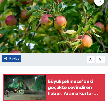
Paylaş
-
+
A
A
Büyükçekmece'deki
göçükte sevindiren
haber: Arama kurtarma
çalışmaları tamamlandı,
can kaybı yok!