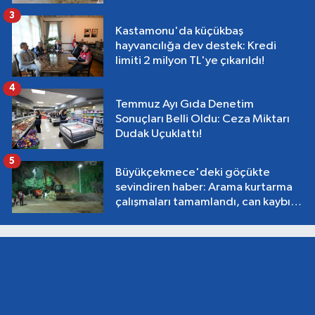
3
Kastamonu'da küçükbaş
hayvancılığa dev destek: Kredi
limiti 2 milyon TL'ye çıkarıldı!
4
Temmuz Ayı Gıda Denetim
Sonuçları Belli Oldu: Ceza Miktarı
Dudak Uçuklattı!
5
Büyükçekmece'deki göçükte
sevindiren haber: Arama kurtarma
çalışmaları tamamlandı, can kaybı
yok!