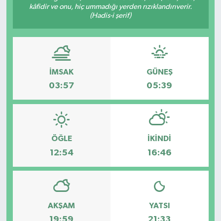
kâfidir ve onu, hiç ummadığı yerden rızıklandırıverir.
(Hadis-i şerif)
İMSAK
GÜNEŞ
03:57
05:39
ÖĞLE
İKINDI
12:54
16:46
AKŞAM
YATSI
19:59
21:33