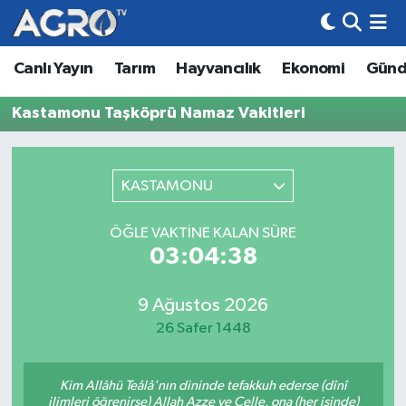
Canlı Yayın
Tarım
Hayvancılık
Ekonomi
Gün
Hava Durumu
Kastamonu Taşköprü Namaz Vakitleri
Trafik Durumu
Süper Lig Puan Durumu ve Fikstür
KASTAMONU
Tüm Manşetler
ÖĞLE VAKTINE KALAN SÜRE
03:04:38
Son Dakika Haberleri
Haber Arşivi
9 Ağustos 2026
26 Safer 1448
Kim Allâhü Teâlâ'nın dininde tefakkuh ederse (dînî
ilimleri öğrenirse) Allah Azze ve Celle, ona (her işinde)