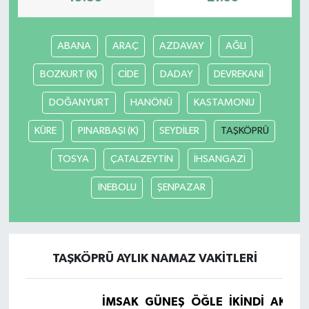
ABANA
ARAÇ
AZDAVAY
AĞLI
BOZKURT (K)
CİDE
DADAY
DEVREKANİ
DOĞANYURT
HANÖNÜ
KASTAMONU
KÜRE
PINARBAŞI (K)
SEYDİLER
TAŞKÖPRÜ
TOSYA
ÇATALZEYTİN
İHSANGAZİ
İNEBOLU
ŞENPAZAR
TAŞKÖPRÜ AYLIK NAMAZ VAKITLERI
İMSAK
GÜNEŞ
ÖĞLE
İKINDI
AKŞA