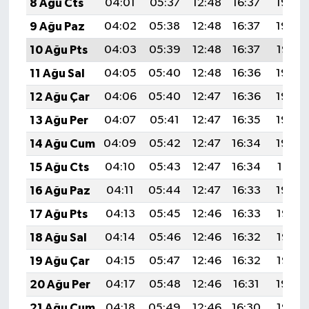
8 Ağu Cts
04:01
05:37
12:48
16:37
19:49
9 Ağu Paz
04:02
05:38
12:48
16:37
19:48
10 Ağu Pts
04:03
05:39
12:48
16:37
19:47
11 Ağu Sal
04:05
05:40
12:48
16:36
19:46
12 Ağu Çar
04:06
05:40
12:47
16:36
19:44
13 Ağu Per
04:07
05:41
12:47
16:35
19:43
14 Ağu Cum
04:09
05:42
12:47
16:34
19:42
15 Ağu Cts
04:10
05:43
12:47
16:34
19:41
16 Ağu Paz
04:11
05:44
12:47
16:33
19:39
17 Ağu Pts
04:13
05:45
12:46
16:33
19:38
18 Ağu Sal
04:14
05:46
12:46
16:32
19:37
19 Ağu Çar
04:15
05:47
12:46
16:32
19:35
20 Ağu Per
04:17
05:48
12:46
16:31
19:34
21 Ağu Cum
04:18
05:49
12:46
16:30
19:32