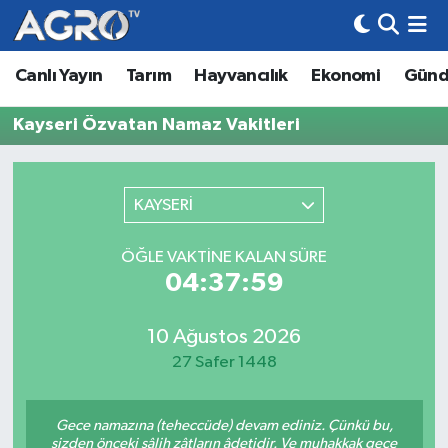
Canlı Yayın
Tarım
Hayvancılık
Ekonomi
Gün
Hava Durumu
Kayseri Özvatan Namaz Vakitleri
Trafik Durumu
Süper Lig Puan Durumu ve Fikstür
KAYSERİ
Tüm Manşetler
ÖĞLE VAKTINE KALAN SÜRE
04:37:59
Son Dakika Haberleri
Haber Arşivi
10 Ağustos 2026
27 Safer 1448
Gece namazına (teheccüde) devam ediniz. Çünkü bu,
sizden önceki sâlih zâtların âdetidir. Ve muhakkak gece