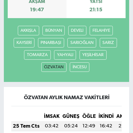
AKŞAM
YATSI
19:47
21:15
AKKIŞLA
BÜNYAN
DEVELİ
FELAHİYE
KAYSERİ
PINARBAŞI
SARIOĞLAN
SARIZ
TOMARZA
YAHYALI
YEŞİLHİSAR
ÖZVATAN
İNCESU
ÖZVATAN AYLIK NAMAZ VAKITLERI
İMSAK
GÜNEŞ
ÖĞLE
İKINDI
AKŞA
25 Tem Cts
03:42
05:24
12:49
16:42
20:03