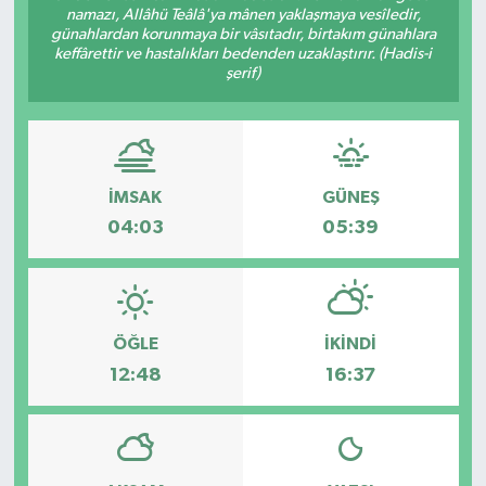
namazı, Allâhü Teâlâ'ya mânen yaklaşmaya vesîledir,
günahlardan korunmaya bir vâsıtadır, birtakım günahlara
keffârettir ve hastalıkları bedenden uzaklaştırır. (Hadis-i
şerif)
İMSAK
GÜNEŞ
04:03
05:39
ÖĞLE
İKINDI
12:48
16:37