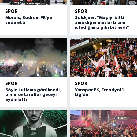
SPOR
SPOR
Morais, Bodrum FK’ya
Solskjaer: "Maç iyi bitti
veda etti
ama diğer maçlar bizim
istediğimiz gibi bitmedi"
SPOR
SPOR
Böyle kutlama görülmedi,
Vanspor FK, Trendyol 1.
binlerce taraftar geceyi
Lig’de
aydınlattı