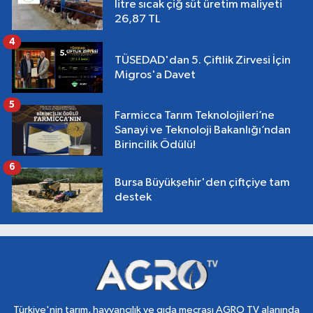
litre sıcak çiğ süt üretim maliyeti
26,87 TL
4
TÜSEDAD'dan 5. Çiftlik Zirvesi İçin
Migros'a Davet
5
Farmicca Tarım Teknolojileri’ne
Sanayi ve Teknoloji Bakanlığı’ndan
Birincilik Ödülü!
6
Bursa Büyükşehir'den çiftçiye tam
destek
Türkiye'nin tarım, hayvancılık ve gıda mecrası AGRO TV alanında