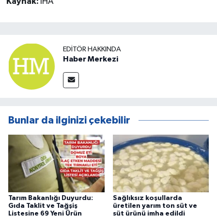
Kaynak:
İHA
EDITÖR HAKKINDA
Haber Merkezi
Bunlar da ilginizi çekebilir
Tarım Bakanlığı Duyurdu:
Sağlıksız koşullarda
Gıda Taklit ve Tağşiş
üretilen yarım ton süt ve
Listesine 69 Yeni Ürün
süt ürünü imha edildi