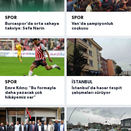
SPOR
SPOR
Bursaspor’da orta sahaya
Van’da şampiyonluk
takviye: Sefa Narin
coşkusu
SPOR
İSTANBUL
Emre Kılınç: "Bu formayla
İstanbul’da hasar tespit
daha yazacak çok
çalışmaları sürüyor
hikâyemiz var"