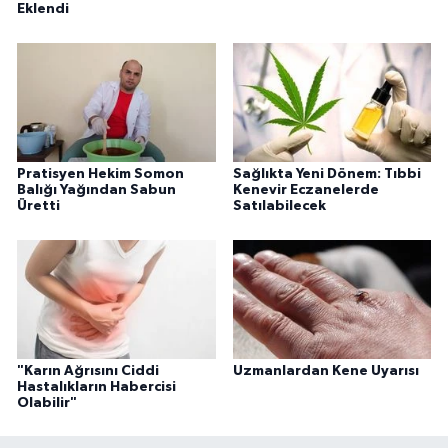
Eklendi
Pratisyen Hekim Somon
Sağlıkta Yeni Dönem: Tıbbi
Balığı Yağından Sabun
Kenevir Eczanelerde
Üretti
Satılabilecek
"Karın Ağrısını Ciddi
Uzmanlardan Kene Uyarısı
Hastalıkların Habercisi
Olabilir"