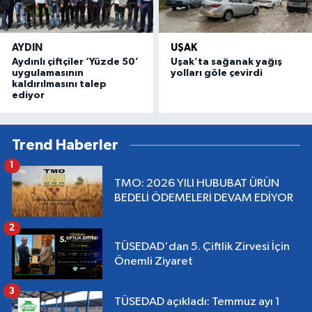
AYDIN
UŞAK
Aydınlı çiftçiler ‘Yüzde 50’
Uşak’ta sağanak yağış
uygulamasının
yolları göle çevirdi
kaldırılmasını talep
ediyor
Trend Haberler
1
TMO: 2026 YILI HUBUBAT ÜRÜN
BEDELİ ÖDEMELERİ DEVAM EDİYOR
2
TÜSEDAD'dan 5. Çiftlik Zirvesi İçin
Önemli Ziyaret
3
TÜSEDAD açıkladı: Temmuz ayı 1