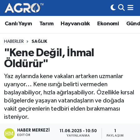
Canlı Yayın
Tarım
Hayvancılık
Ekonomi
Gün
Hava Durumu
Trafik Durumu
HABERLER
SAĞLIK
"Kene Değil, İhmal
Süper Lig Puan Durumu ve Fikstür
Öldürür"
Tüm Manşetler
Yaz aylarında kene vakaları artarken uzmanlar
uyarıyor... Kene ısırığı belirti vermeden
Son Dakika Haberleri
başlayabiliyor, hızla ağırlaşabiliyor. Özellikle kırsal
bölgelerde yaşayan vatandaşların ve doğada
Haber Arşivi
vakit geçirenlerin tedbiri elden bırakmaması
isteniyor.
HABER MERKEZI
11.06.2025 - 10:50
1
EDITÖR
YAYINLANMA
PAYLAŞIM