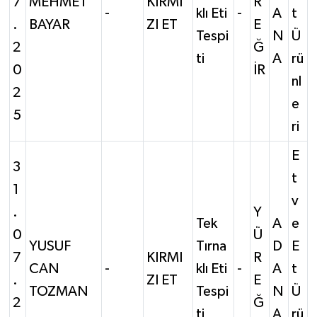
7
MEHMET
KIRMI
R
-
klı Eti
-
A
t
.
BAYAR
ZI ET
E
Tespi
N
Ü
2
Ğ
ti
A
rü
0
İR
nl
2
e
5
ri
E
3
t
1
v
.
Y
Tek
A
e
0
Ü
YUSUF
Tırna
D
E
7
KIRMI
R
CAN
-
klı Eti
-
A
t
.
ZI ET
E
TOZMAN
Tespi
N
Ü
2
Ğ
ti
A
rü