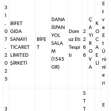
E
3
t
1
DANA
Ç
v
.
BİFET
K
İSPAN
A
e
0
GIDA
Dom
2
O
YOL
YI
E
7
SANAYİ
BİFE
uz Eti
2
C
SALA
R
t
.
TİCARET
T
Tespi
6
A
M
O
Ü
2
LİMİTED
ti
6
E
(1545
V
rü
0
ŞİRKETİ
Lİ
GR)
A
nl
2
e
5
ri
S
T
E
3
T