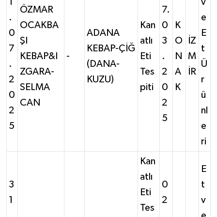
1
v
ÖZMAR
7.
.
e
OCAKBA
Kan
0
K
0
ADANA
E
ŞI
atlı
3
O
İZ
7
KEBAP-ÇİĞ
t
KEBAP&I
-
Eti
.
N
M
.
(DANA-
Ü
ZGARA-
Tes
2
A
İR
2
KUZU)
r
SELMA
piti
0
K
0
ü
CAN
2
2
nl
5
5
e
ri
Kan
E
atlı
3
0
t
Eti
1
2
v
Tes
.
.
e