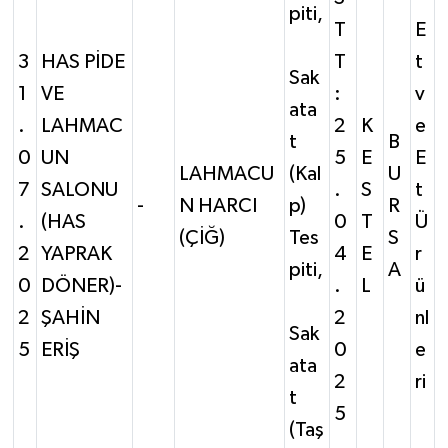
piti,
T
E
3
HAS PİDE
T
t
Sak
1
VE
:
v
ata
.
LAHMAC
2
K
e
t
B
0
UN
5
E
E
LAHMACU
(Kal
U
7
SALONU
.
S
t
-
N HARCI
p)
R
.
(HAS
0
T
Ü
(ÇİĞ)
Tes
S
2
YAPRAK
4
E
r
piti,
A
0
DÖNER)-
.
L
ü
2
ŞAHİN
2
nl
Sak
5
ERİŞ
0
e
ata
2
ri
t
5
(Taş