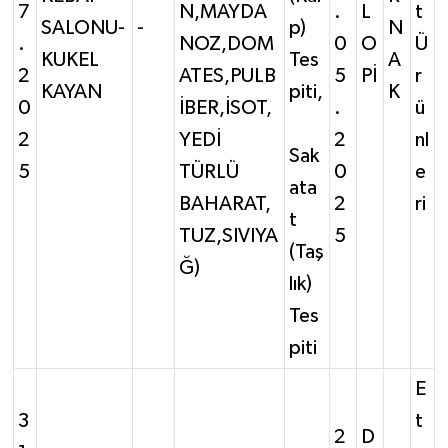
7
N,MAYDA
.
L
t
SALONU-
-
p)
N
.
NOZ,DOM
0
O
Ü
KUKEL
Tes
A
2
ATES,PULB
5
Pİ
r
KAYAN
piti,
K
0
İBER,İSOT,
.
ü
2
YEDİ
2
nl
Sak
5
TÜRLÜ
0
e
ata
BAHARAT,
2
ri
t
TUZ,SIVIYA
5
(Taş
Ğ)
lık)
Tes
piti
E
3
t
2
D