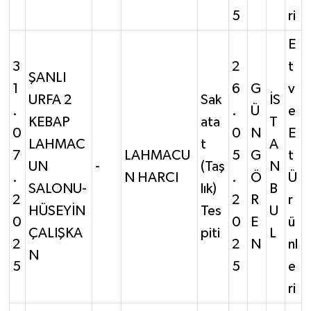
5
ri
E
3
2
t
ŞANLI
1
6
G
v
URFA 2
Sak
İS
.
.
Ü
e
KEBAP
ata
T
0
0
N
E
LAHMAC
t
A
7
LAHMACU
5
G
t
UN
-
(Taş
N
.
N HARCI
.
Ö
Ü
SALONU-
lık)
B
2
2
R
r
HÜSEYİN
Tes
U
0
0
E
ü
ÇALIŞKA
piti
L
2
2
N
nl
N
5
5
e
ri