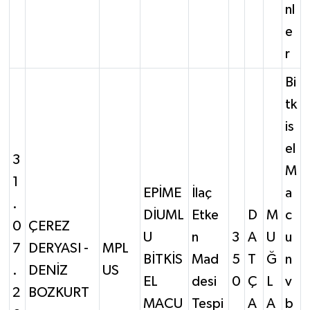
nl
e
r
Bi
tk
is
el
3
M
1
EPİME
İlaç
a
.
DİUML
Etke
D
M
c
0
ÇEREZ
U
n
3
A
U
u
7
DERYASI -
MPL
BİTKİS
Mad
5
T
Ğ
n
.
DENİZ
US
EL
desi
0
Ç
L
v
2
BOZKURT
MACU
Tespi
A
A
b