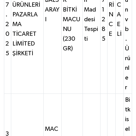
BALS
K
n
7
u
7
ÜRÜNLERİ
Rİ
C
ARAY
BİTKİ
Mad
1
n
.
PAZARLA
N
A
I
MACU
desi
2
v
2
MA
C
E
NU
Tespi
8
b
0
TİCARET
E
Lİ
(230
ti
5
.
2
LİMİTED
GR)
Ü
5
ŞİRKETİ
rü
nl
e
r
Bi
tk
is
MAC
el
3