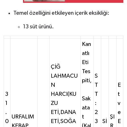
Temel özelliğini etkileyen içerik eksikliği:
13 süt ürünü.
Kan
atlı
Eti
ÇİĞ
Tes
LAHMACU
S
piti,
N
T
E
3
HARCI(KU
T
t
Sak
1
ZU
:
v
ata
.
ETİ,DANA
2
e
URFALIM
t
ŞI
0
ETİ,SOĞA
3
Sİ
E
KEBAP
(Kal
R