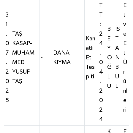
T
E
3
T
t
1
:
v
B
İS
.
TAŞ
2
e
Kan
E
T
0
KASAP-
4
E
atlı
Y
A
7
MUHAM
DANA
.
t
-
Eti
O
N
.
MED
KIYMA
0
Ü
Tes
Ğ
B
2
YUSUF
4
r
piti
L
U
0
TAŞ
.
ü
U
L
2
2
nl
5
0
e
2
ri
4
K
E