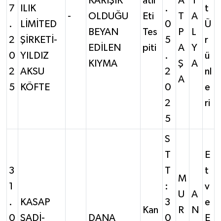
KARIŞIK
atlı
A
T
7
ILIK
.
t
-
OLDUĞU
Eti
T
A
.
LİMİTED
0
Ü
BEYAN
Tes
P
L
2
ŞİRKETİ-
5
r
EDİLEN
piti
A
Y
0
YILDIZ
.
ü
KIYMA
Ş
A
2
AKSU
2
nl
A
5
KÖFTE
0
e
2
ri
5
S
T
E
3
T
t
M
1
:
v
U
A
.
KASAP
3
e
Kan
R
N
0
ŞADİ-
DANA
0
E