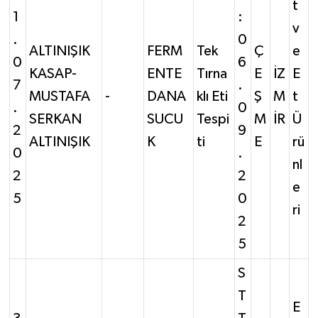
t
1
:
v
.
0
ALTINIŞIK
FERM
Tek
Ç
e
0
6
KASAP-
ENTE
Tırna
E
İZ
E
7
.
MUSTAFA
-
DANA
klı Eti
Ş
M
t
.
0
SERKAN
SUCU
Tespi
M
İR
Ü
2
9
ALTINIŞIK
K
ti
E
rü
0
.
nl
2
2
e
5
0
ri
2
5
S
T
E