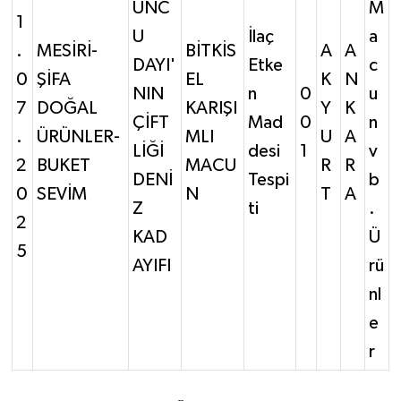
UNC
M
1
U
İlaç
a
.
MESİRİ-
BİTKİS
A
A
DAYI'
Etke
c
0
ŞİFA
EL
K
N
NIN
n
0
u
7
DOĞAL
KARIŞI
Y
K
ÇİFT
Mad
0
n
.
ÜRÜNLER-
MLI
U
A
LİĞİ
desi
1
v
2
BUKET
MACU
R
R
DENİ
Tespi
b
0
SEVİM
N
T
A
Z
ti
.
2
KAD
Ü
5
AYIFI
rü
nl
e
r