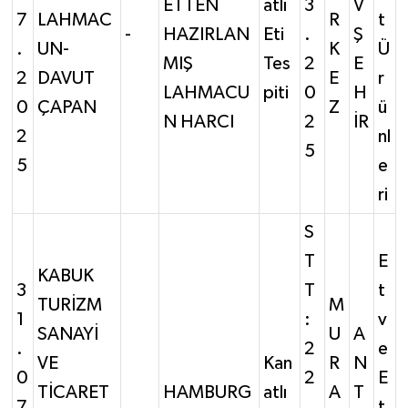
ETTEN
atlı
3
V
7
LAHMAC
R
t
-
HAZIRLAN
Eti
.
Ş
.
UN-
K
Ü
MIŞ
Tes
2
E
2
DAVUT
E
r
LAHMACU
piti
0
H
0
ÇAPAN
Z
ü
N HARCI
2
İR
2
nl
5
5
e
ri
S
T
E
KABUK
3
T
t
TURİZM
M
1
:
v
SANAYİ
U
A
.
2
e
VE
Kan
R
N
0
2
E
TİCARET
HAMBURG
atlı
A
T
7
.
t