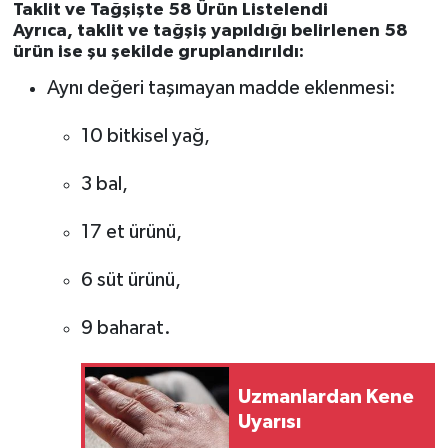
Taklit ve Tağşişte 58 Ürün Listelendi
Ayrıca,
taklit ve tağşiş yapıldığı belirlenen 58
ürün
ise şu şekilde gruplandırıldı:
Aynı değeri taşımayan madde eklenmesi:
10 bitkisel yağ,
3 bal,
17 et ürünü,
6 süt ürünü,
9 baharat.
Uzmanlardan Kene
Uyarısı