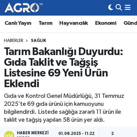
Canlı Yayın
Tarım
Hayvancılık
Ekonomi
Gün
Hava Durumu
Trafik Durumu
HABERLER
SAĞLIK
Tarım Bakanlığı Duyurdu:
Süper Lig Puan Durumu ve Fikstür
Gıda Taklit ve Tağşiş
Tüm Manşetler
Listesine 69 Yeni Ürün
Eklendi
Son Dakika Haberleri
Gıda ve Kontrol Genel Müdürlüğü, 31 Temmuz
Haber Arşivi
2025’te 69 gıda ürünü için kamuoyunu
bilgilendirdi. Listede sağlığa zararlı 11 ürün ile
taklit ve tağşiş yapılan 58 ürün yer aldı.
HABER MERKEZI
01.08.2025 - 11:22
2