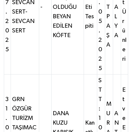
7
SEVCAN
.
t
-
OLDUĞU
Eti
T
A
.
SERT-
0
Ü
BEYAN
Tes
P
L
2
SEVCAN
5
r
EDİLEN
piti
A
Y
0
SERT
.
ü
KÖFTE
Ş
A
2
2
nl
A
5
0
e
2
ri
5
S
T
E
3
GRN
T
t
M
1
ÖZGÜR
:
v
DANA
U
A
.
TURİZM
1
e
KUZU
Kan
R
N
0
TAŞIMAC
0
E