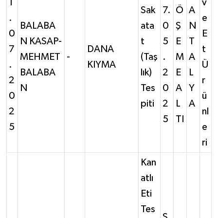
1
v
Sak
7.
Ö
A
.
e
BALABA
ata
0
Ş
N
0
E
N KASAP-
t
5
E
T
7
DANA
t
MEHMET
-
(Taş
.
M
A
.
KIYMA
Ü
BALABA
lık)
2
E
L
2
r
N
Tes
0
A
Y
0
ü
piti
2
L
A
2
nl
5
TI
5
e
ri
Kan
atlı
Eti
Tes
S