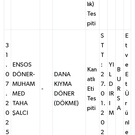
lık)
Tes
piti
S
E
3
T
t
1
T
v
.
ENSOS
:
YI
e
Kan
B
0
DÖNER-
DANA
2
L
E
atlı
U
7
MUHAM
KIYMA
7.
D
t
-
Eti
R
.
MED
DÖNER
0
IR
Ü
Tes
S
2
TAHA
(DÖKME)
1.
I
r
piti
A
0
ŞALCI
2
M
ü
2
0
nl
5
2
e