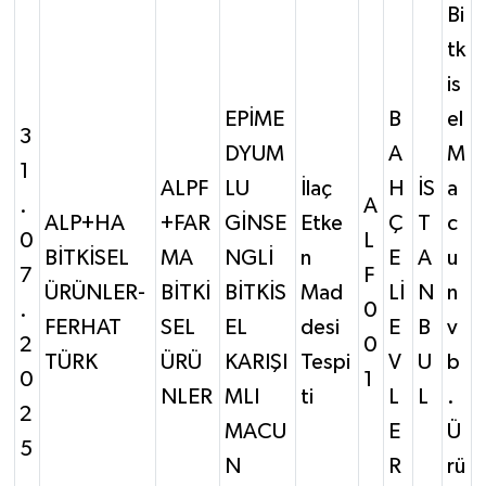
Bi
tk
is
EPİME
B
el
3
DYUM
A
M
1
ALPF
LU
İlaç
H
İS
a
.
A
ALP+HA
+FAR
GİNSE
Etke
Ç
T
c
0
L
BİTKİSEL
MA
NGLİ
n
E
A
u
7
F
ÜRÜNLER-
BİTKİ
BİTKİS
Mad
Lİ
N
n
.
0
FERHAT
SEL
EL
desi
E
B
v
2
0
TÜRK
ÜRÜ
KARIŞI
Tespi
V
U
b
0
1
NLER
MLI
ti
L
L
.
2
MACU
E
Ü
5
N
R
rü