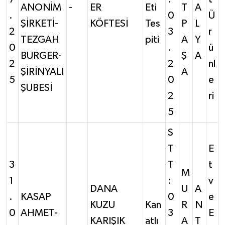
ANONİM
-
ER
Eti
T
A
.
0
Ü
ŞİRKETİ-
KÖFTESİ
Tes
P
L
2
3
r
TEZGAH
piti
A
Y
0
.
ü
BURGER-
Ş
A
2
2
nl
ŞİRİNYALI
A
5
0
e
ŞUBESİ
2
ri
5
S
T
E
3
T
t
M
1
:
v
DANA
U
A
.
KASAP
0
e
KUZU
Kan
R
N
0
AHMET-
3
E
KARIŞIK
atlı
A
T