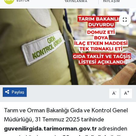
EDITÖR
YAYINLANMA
PAYLAŞIM
Paylaş
-
+
A
A
Tarım ve Orman Bakanlığı Gıda ve Kontrol Genel
Müdürlüğü, 31 Temmuz 2025 tarihinde
guvenilirgida.tarimorman.gov.tr
adresinden