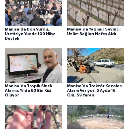
Manisa’da Don Vurdu,
Manisa’da Yağmur Sevinci:
Üreticiye Yüzde 100 Hibe
Üzüm Bağları Nefes Aldı
Destek
Manisa'da Tropik Sinek
Manisa’da Traktör Kazaları
Alarmı: Yılda 60 Bin Kişi
Alarm Veriyor: 5 Ayda 16
Ölüyor
Ölü, 59 Yaralı