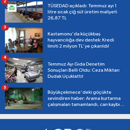
2
TÜSEDAD açıkladı: Temmuz ayı 1
litre sıcak çiğ süt üretim maliyeti
26,87 TL
3
Kastamonu'da küçükbaş
hayvancılığa dev destek: Kredi
limiti 2 milyon TL'ye çıkarıldı!
4
Temmuz Ayı Gıda Denetim
Sonuçları Belli Oldu: Ceza Miktarı
Dudak Uçuklattı!
5
Büyükçekmece'deki göçükte
sevindiren haber: Arama kurtarma
çalışmaları tamamlandı, can kaybı
yok!