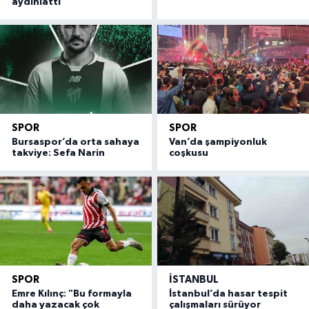
aydınlattı
SPOR
SPOR
Bursaspor’da orta sahaya
Van’da şampiyonluk
takviye: Sefa Narin
coşkusu
SPOR
İSTANBUL
Emre Kılınç: "Bu formayla
İstanbul’da hasar tespit
daha yazacak çok
çalışmaları sürüyor