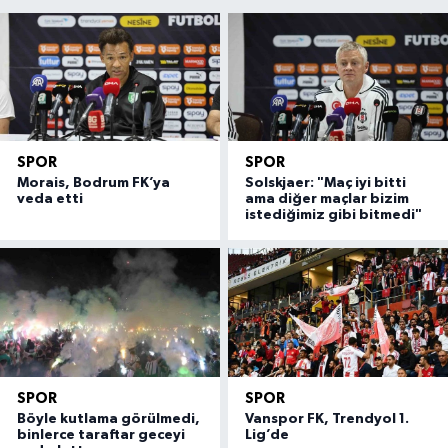
SPOR
SPOR
Morais, Bodrum FK’ya
Solskjaer: "Maç iyi bitti
veda etti
ama diğer maçlar bizim
istediğimiz gibi bitmedi"
SPOR
SPOR
Böyle kutlama görülmedi,
Vanspor FK, Trendyol 1.
binlerce taraftar geceyi
Lig’de