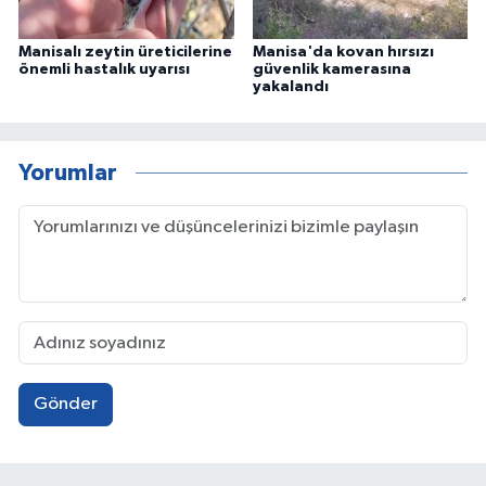
Manisalı zeytin üreticilerine
Manisa'da kovan hırsızı
önemli hastalık uyarısı
güvenlik kamerasına
yakalandı
Yorumlar
Gönder