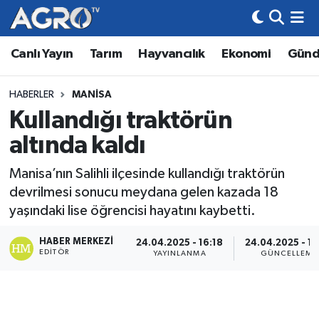
Canlı Yayın
Tarım
Hayvancılık
Ekonomi
Gün
Hava Durumu
Trafik Durumu
HABERLER
MANISA
Kullandığı traktörün
Süper Lig Puan Durumu ve Fikstür
altında kaldı
Tüm Manşetler
Manisa’nın Salihli ilçesinde kullandığı traktörün
devrilmesi sonucu meydana gelen kazada 18
Son Dakika Haberleri
yaşındaki lise öğrencisi hayatını kaybetti.
Haber Arşivi
HABER MERKEZI
24.04.2025 - 16:18
24.04.2025 - 16
EDITÖR
YAYINLANMA
GÜNCELLEME