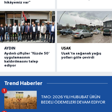
hikâyemiz var"
AYDIN
UŞAK
Aydınlı çiftçiler ‘Yüzde 50’
Uşak’ta sağanak yağış
uygulamasının
yolları göle çevirdi
kaldırılmasını talep
ediyor
Trend Haberler
1
TMO: 2026 YILI HUBUBAT ÜRÜN
BEDELİ ÖDEMELERİ DEVAM EDİYOR