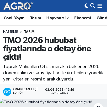
Canlı Yayın
Tarım
Hayvancılık
Ekonomi
Gün
Hava Durumu
Trafik Durumu
HABERLER
TARIM
TMO 2026 hububat
Süper Lig Puan Durumu ve Fikstür
fiyatlarında o detay öne
Tüm Manşetler
çıktı!
Toprak Mahsulleri Ofisi, merakla beklenen 2026
Son Dakika Haberleri
dönemi alım ve satış fiyatları ile üreticilere yönelik
yeni kriterleri resmi olarak duyurdu.
Haber Arşivi
ONAN CAN EKŞI
02.06.2026 - 13:19
EDITÖR
YAYINLANMA