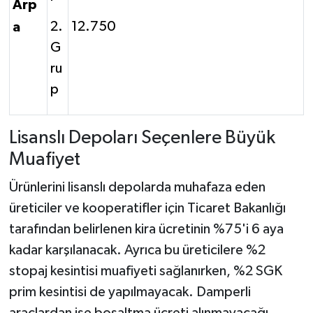
Arp
2.
12.750
a
G
ru
p
Lisanslı Depoları Seçenlere Büyük
Muafiyet
Ürünlerini lisanslı depolarda muhafaza eden
üreticiler ve kooperatifler için Ticaret Bakanlığı
tarafından belirlenen kira ücretinin %75'i 6 aya
kadar karşılanacak. Ayrıca bu üreticilere %2
stopaj kesintisi muafiyeti sağlanırken, %2 SGK
prim kesintisi de yapılmayacak. Damperli
araçlardan ise boşaltma ücreti alınmayacağı