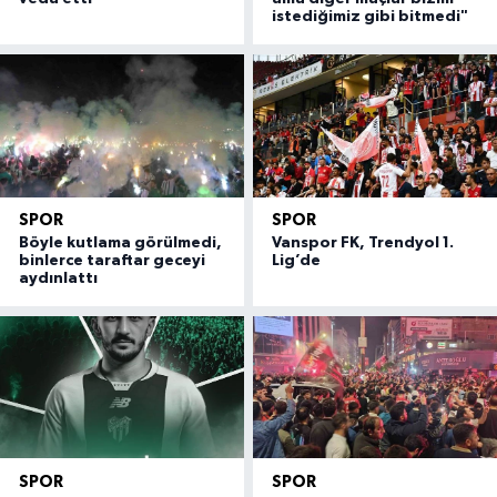
istediğimiz gibi bitmedi"
SPOR
SPOR
Böyle kutlama görülmedi,
Vanspor FK, Trendyol 1.
binlerce taraftar geceyi
Lig’de
aydınlattı
SPOR
SPOR