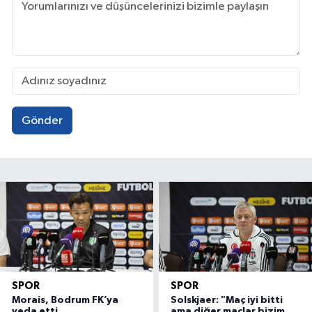
Gönder
SPOR
SPOR
Morais, Bodrum FK’ya
Solskjaer: "Maç iyi bitti
veda etti
ama diğer maçlar bizim