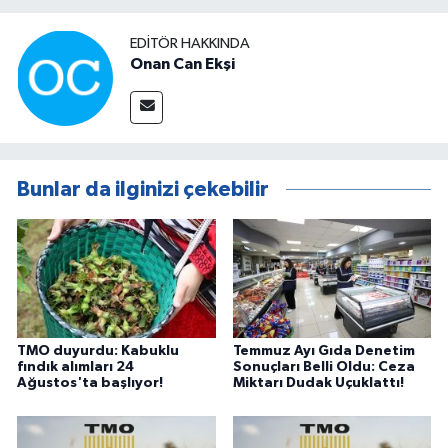
EDITÖR HAKKINDA
Onan Can Ekşi
Bunlar da ilginizi çekebilir
TMO duyurdu: Kabuklu
Temmuz Ayı Gıda Denetim
fındık alımları 24
Sonuçları Belli Oldu: Ceza
Ağustos'ta başlıyor!
Miktarı Dudak Uçuklattı!