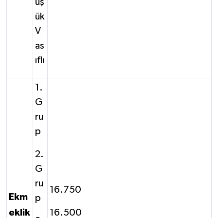
üş
ük
V
as
ıflı
1.
G
ru
p
2.
G
ru
16.750
Ekm
p
eklik
16.500