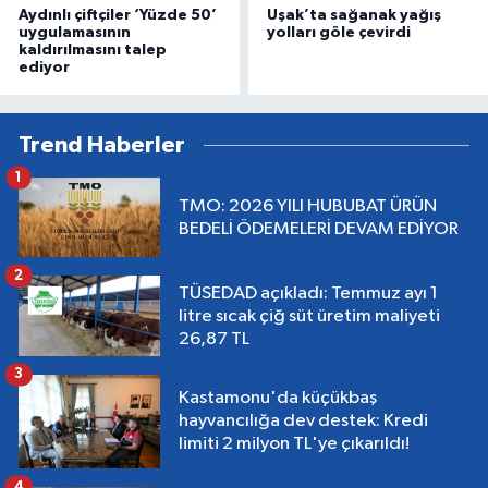
Aydınlı çiftçiler ‘Yüzde 50’
Uşak’ta sağanak yağış
uygulamasının
yolları göle çevirdi
kaldırılmasını talep
ediyor
Trend Haberler
1
TMO: 2026 YILI HUBUBAT ÜRÜN
BEDELİ ÖDEMELERİ DEVAM EDİYOR
2
TÜSEDAD açıkladı: Temmuz ayı 1
litre sıcak çiğ süt üretim maliyeti
26,87 TL
3
Kastamonu'da küçükbaş
hayvancılığa dev destek: Kredi
limiti 2 milyon TL'ye çıkarıldı!
4