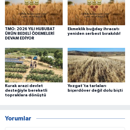
TMO: 2026 YILI HUBUBAT
Ekmeklik buğday ihracatı
ÜRÜN BEDELİ ÖDEMELERİ
yeniden serbest bırakıldı!
DEVAM EDİYOR
Kurak arazi devlet
Yozgat'ta tarlaları
desteğiyle bereketli
biçerdöver değil dolu biçti
topraklara dönüştü
Yorumlar