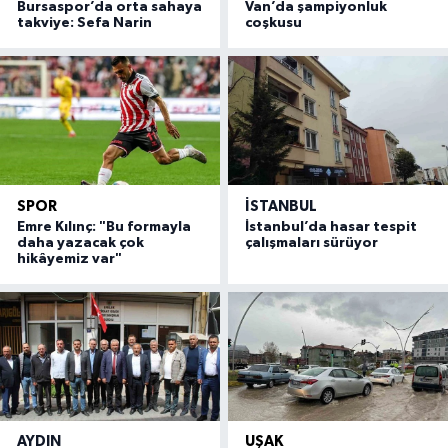
Bursaspor’da orta sahaya
Van’da şampiyonluk
takviye: Sefa Narin
coşkusu
SPOR
İSTANBUL
Emre Kılınç: "Bu formayla
İstanbul’da hasar tespit
daha yazacak çok
çalışmaları sürüyor
hikâyemiz var"
AYDIN
UŞAK