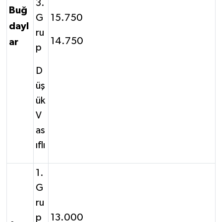
3.
Buğ
G
15.750
dayl
ru
14.750
ar
p
D
üş
ük
V
as
ıflı
1.
G
ru
p
13.000