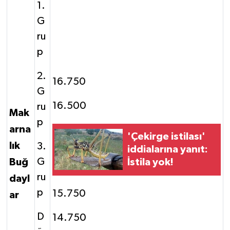
1.
G
ru
p
2.
16.750
G
16.500
ru
Mak
p
arna
'Çekirge istilası'
lık
3.
iddialarına yanıt:
G
İstila yok!
Buğ
ru
dayl
p
15.750
ar
D
14.750