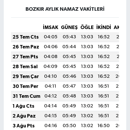
BOZKIR AYLIK NAMAZ VAKITLERI
İMSAK
GÜNEŞ
ÖĞLE
İKINDI
AKŞA
25 Tem Cts
04:05
05:43
13:03
16:52
20:12
26 Tem Paz
04:06
05:44
13:03
16:52
20:12
27 Tem Pts
04:08
05:45
13:03
16:52
20:11
28 Tem Sal
04:09
05:45
13:03
16:52
20:10
29 Tem Çar
04:10
05:46
13:03
16:52
20:09
30 Tem Per
04:11
05:47
13:03
16:51
20:08
31 Tem Cum
04:12
05:48
13:03
16:51
20:07
1 Ağu Cts
04:14
05:49
13:02
16:51
20:06
2 Ağu Paz
04:15
05:49
13:02
16:51
20:05
3 Ağu Pts
04:16
05:50
13:02
16:50
20:04