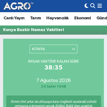
Canlı Yayın
Tarım
Hayvancılık
Ekonomi
Gün
Hava Durumu
Konya Bozkir Namaz Vakitleri
Trafik Durumu
Süper Lig Puan Durumu ve Fikstür
KONYA
Tüm Manşetler
İMSAK VAKTINE KALAN SÜRE
38:35
Son Dakika Haberleri
Haber Arşivi
7 Ağustos 2026
24 Safer 1448
Kimin ilmi artar da dünyaya karşı (rağbeti azalarak) zühdü
artmazsa o kimsenin ancak Allâhü Teâlâ'dan uzaklığı