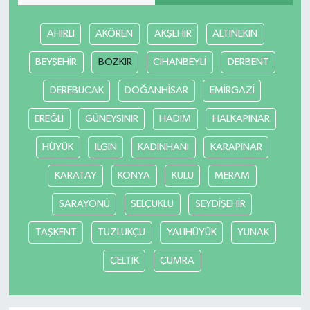
AHIRLI
AKÖREN
AKŞEHİR
ALTINEKİN
BEYŞEHİR
BOZKIR
CİHANBEYLİ
DERBENT
DEREBUCAK
DOĞANHİSAR
EMİRGAZİ
EREĞLİ
GÜNEYSINIR
HADİM
HALKAPINAR
HÜYÜK
ILGIN
KADINHANI
KARAPINAR
KARATAY
KONYA
KULU
MERAM
SARAYÖNÜ
SELÇUKLU
SEYDİŞEHİR
TAŞKENT
TUZLUKÇU
YALIHÜYÜK
YUNAK
ÇELTİK
ÇUMRA