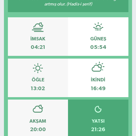
artmış olur. (Hadis-i şerif)
İMSAK
GÜNEŞ
04:21
05:54
ÖĞLE
İKINDI
13:02
16:49
AKŞAM
YATSI
20:00
21:26