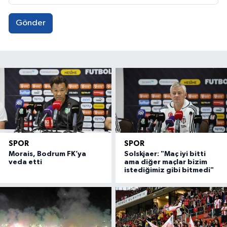
Gönder
SPOR
SPOR
Morais, Bodrum FK’ya
Solskjaer: "Maç iyi bitti
veda etti
ama diğer maçlar bizim
istediğimiz gibi bitmedi"