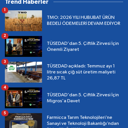
Trend Haberler
1
TMO: 2026 YILI HUBUBAT ÜRÜN
BEDELİ ÖDEMELERİ DEVAM EDİYOR
2
TÜSEDAD'dan 5. Çiftlik Zirvesi İçin
Önemli Ziyaret
3
TÜSEDAD açıkladı: Temmuz ayı 1
litre sıcak çiğ süt üretim maliyeti
26,87 TL
4
TÜSEDAD'dan 5. Çiftlik Zirvesi İçin
Migros'a Davet
5
Farmicca Tarım Teknolojileri’ne
Sanayi ve Teknoloji Bakanlığı’ndan