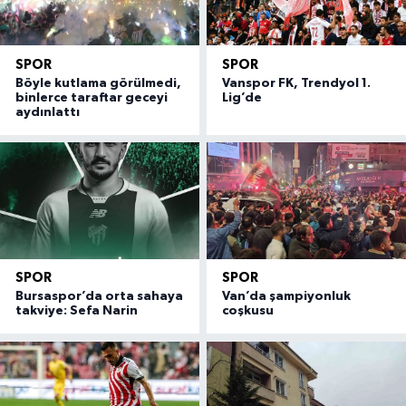
SPOR
SPOR
Böyle kutlama görülmedi,
Vanspor FK, Trendyol 1.
binlerce taraftar geceyi
Lig’de
aydınlattı
SPOR
SPOR
Bursaspor’da orta sahaya
Van’da şampiyonluk
takviye: Sefa Narin
coşkusu