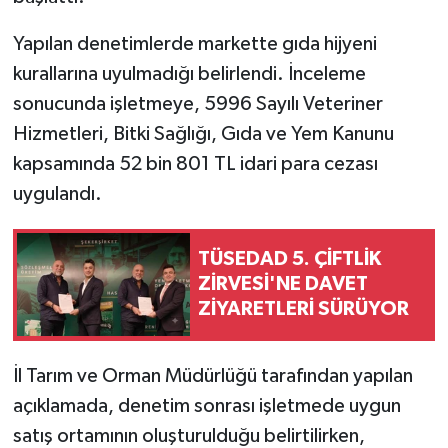
Yapılan denetimlerde markette gıda hijyeni
kurallarına uyulmadığı belirlendi. İnceleme
sonucunda işletmeye, 5996 Sayılı Veteriner
Hizmetleri, Bitki Sağlığı, Gıda ve Yem Kanunu
kapsamında 52 bin 801 TL idari para cezası
uygulandı.
TÜSEDAD 5. ÇİFTLİK
ZİRVESİ'NE DAVET
ZİYARETLERİ SÜRÜYOR
İl Tarım ve Orman Müdürlüğü tarafından yapılan
açıklamada, denetim sonrası işletmede uygun
satış ortamının oluşturulduğu belirtilirken,