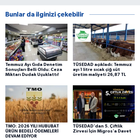
Bunlar da ilginizi çekebilir
Temmuz Ayı Gıda Denetim
TÜSEDAD açıkladı: Temmuz
Sonuçları Belli Oldu: Ceza
ayı 1 litre sıcak çiğ süt
Miktarı Dudak Uçuklattı!
üretim maliyeti 26,87 TL
TMO: 2026 YILI HUBUBAT
TÜSEDAD'dan 5. Çiftlik
ÜRÜN BEDELİ ÖDEMELERİ
Zirvesi İçin Migros'a Davet
DEVAM EDİYOR