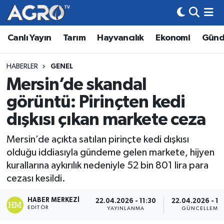
Canlı Yayın
Tarım
Hayvancılık
Ekonomi
Gün
Hava Durumu
Trafik Durumu
HABERLER
GENEL
Mersin’de skandal
Süper Lig Puan Durumu ve Fikstür
görüntü: Pirinçten kedi
Tüm Manşetler
dışkısı çıkan markete ceza
Mersin’de açıkta satılan pirinçte kedi dışkısı
Son Dakika Haberleri
olduğu iddiasıyla gündeme gelen markete, hijyen
kurallarına aykırılık nedeniyle 52 bin 801 lira para
Haber Arşivi
cezası kesildi.
HABER MERKEZI
22.04.2026 - 11:30
22.04.2026 - 11
EDITÖR
YAYINLANMA
GÜNCELLEME