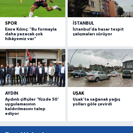
SPOR
İSTANBUL
Emre Kılınç: "Bu formayla
İstanbul’da hasar tespit
daha yazacak çok
çalışmaları sürüyor
hikâyemiz var"
AYDIN
UŞAK
Aydınlı çiftçiler ‘Yüzde 50’
Uşak’ta sağanak yağış
uygulamasının
yolları göle çevirdi
kaldırılmasını talep
ediyor