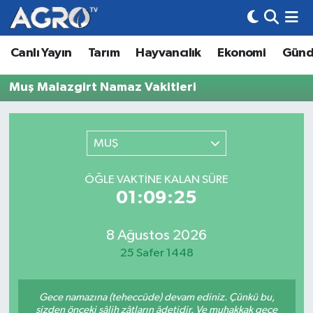
Canlı Yayın
Tarım
Hayvancılık
Ekonomi
Gün
Hava Durumu
Muş Malazgirt Namaz Vakitleri
Trafik Durumu
Süper Lig Puan Durumu ve Fikstür
MUŞ
Tüm Manşetler
ÖĞLE VAKTINE KALAN SÜRE
01:09:25
Son Dakika Haberleri
Haber Arşivi
8 Ağustos 2026
25 Safer 1448
Gece namazına (teheccüde) devam ediniz. Çünkü bu,
sizden önceki sâlih zâtların âdetidir. Ve muhakkak gece