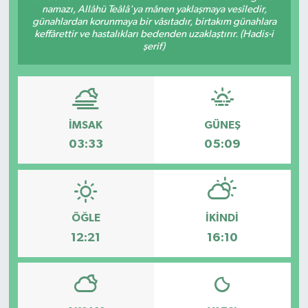
namazı, Allâhü Teâlâ'ya mânen yaklaşmaya vesîledir,
günahlardan korunmaya bir vâsıtadır, birtakım günahlara
keffârettir ve hastalıkları bedenden uzaklaştırır. (Hadis-i
şerif)
İMSAK
GÜNEŞ
03:33
05:09
ÖĞLE
İKINDI
12:21
16:10