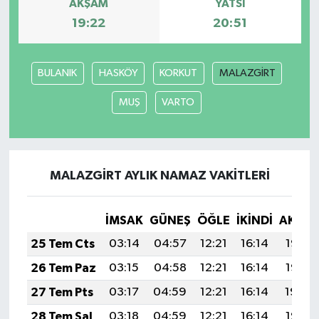
AKŞAM
YATSI
19:22
20:51
BULANIK
HASKÖY
KORKUT
MALAZGİRT
MUŞ
VARTO
MALAZGİRT AYLIK NAMAZ VAKITLERI
İMSAK
GÜNEŞ
ÖĞLE
İKINDI
AKŞA
25 Tem Cts
03:14
04:57
12:21
16:14
19:36
26 Tem Paz
03:15
04:58
12:21
16:14
19:35
27 Tem Pts
03:17
04:59
12:21
16:14
19:34
28 Tem Sal
03:18
04:59
12:21
16:14
19:33