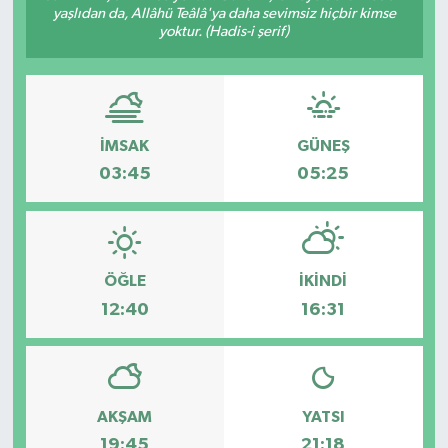
yaşlıdan da, Allâhü Teâlâ'ya daha sevimsiz hiçbir kimse
yoktur. (Hadis-i şerif)
İMSAK
GÜNEŞ
03:45
05:25
ÖĞLE
İKINDI
12:40
16:31
AKŞAM
YATSI
19:45
21:18