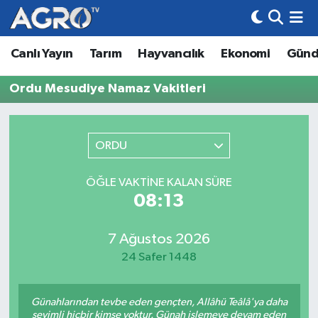
Canlı Yayın
Tarım
Hayvancılık
Ekonomi
Gün
Hava Durumu
Ordu Mesudiye Namaz Vakitleri
Trafik Durumu
Süper Lig Puan Durumu ve Fikstür
ORDU
Tüm Manşetler
ÖĞLE VAKTINE KALAN SÜRE
08:13
Son Dakika Haberleri
Haber Arşivi
7 Ağustos 2026
24 Safer 1448
Günahlarından tevbe eden gençten, Allâhü Teâlâ'ya daha
sevimli hiçbir kimse yoktur. Günah işlemeye devam eden