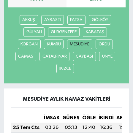
AKKUŞ
AYBASTI
FATSA
GÖLKÖY
GÜLYALI
GÜRGENTEPE
KABATAŞ
KORGAN
KUMRU
MESUDİYE
ORDU
ÇAMAŞ
ÇATALPINAR
ÇAYBAŞI
ÜNYE
İKİZCE
MESUDİYE AYLIK NAMAZ VAKITLERI
İMSAK
GÜNEŞ
ÖĞLE
İKINDI
AKŞA
25 Tem Cts
03:26
05:13
12:40
16:36
19:58