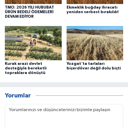
TMO: 2026 YILI HUBUBAT
Ekmeklik buğday ihracatı
ÜRÜN BEDELİ ÖDEMELERİ
yeniden serbest bırakıldı!
DEVAM EDİYOR
Kurak arazi devlet
Yozgat'ta tarlaları
desteğiyle bereketli
biçerdöver değil dolu biçti
topraklara dönüştü
Yorumlar