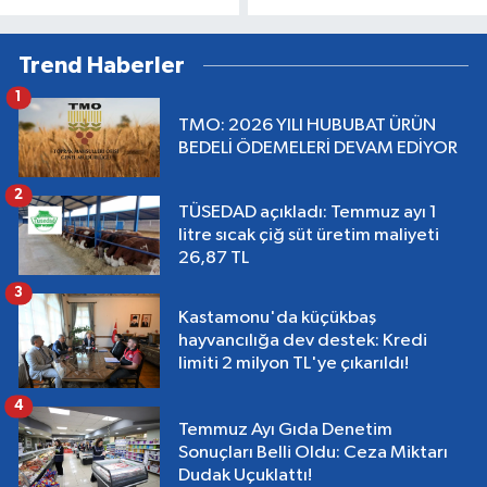
Trend Haberler
1
TMO: 2026 YILI HUBUBAT ÜRÜN
BEDELİ ÖDEMELERİ DEVAM EDİYOR
2
TÜSEDAD açıkladı: Temmuz ayı 1
litre sıcak çiğ süt üretim maliyeti
26,87 TL
3
Kastamonu'da küçükbaş
hayvancılığa dev destek: Kredi
limiti 2 milyon TL'ye çıkarıldı!
4
Temmuz Ayı Gıda Denetim
Sonuçları Belli Oldu: Ceza Miktarı
Dudak Uçuklattı!