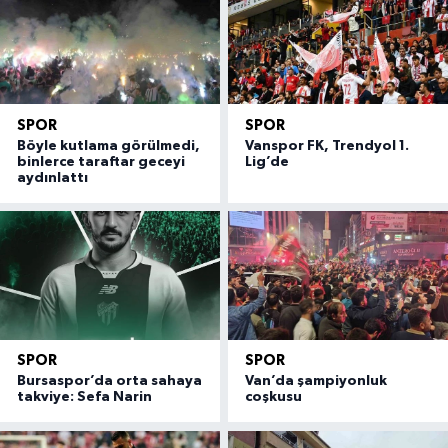
SPOR
SPOR
Böyle kutlama görülmedi,
Vanspor FK, Trendyol 1.
binlerce taraftar geceyi
Lig’de
aydınlattı
SPOR
SPOR
Bursaspor’da orta sahaya
Van’da şampiyonluk
takviye: Sefa Narin
coşkusu