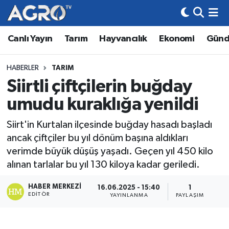
Canlı Yayın
Tarım
Hayvancılık
Ekonomi
Gün
Hava Durumu
Trafik Durumu
HABERLER
TARIM
Siirtli çiftçilerin buğday
Süper Lig Puan Durumu ve Fikstür
umudu kuraklığa yenildi
Tüm Manşetler
Siirt'in Kurtalan ilçesinde buğday hasadı başladı
ancak çiftçiler bu yıl dönüm başına aldıkları
Son Dakika Haberleri
verimde büyük düşüş yaşadı. Geçen yıl 450 kilo
alınan tarlalar bu yıl 130 kiloya kadar geriledi.
Haber Arşivi
HABER MERKEZI
16.06.2025 - 15:40
1
EDITÖR
YAYINLANMA
PAYLAŞIM