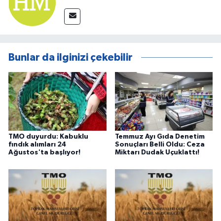
Bunlar da ilginizi çekebilir
TMO duyurdu: Kabuklu
Temmuz Ayı Gıda Denetim
fındık alımları 24
Sonuçları Belli Oldu: Ceza
Ağustos'ta başlıyor!
Miktarı Dudak Uçuklattı!