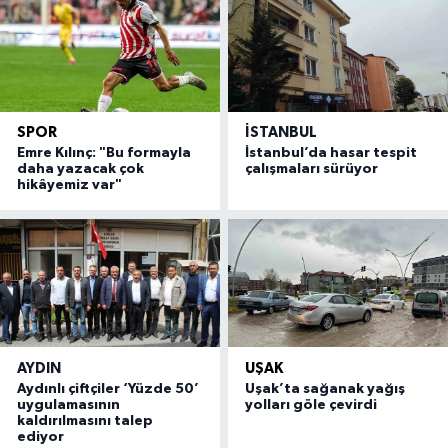
SPOR
İSTANBUL
Emre Kılınç: "Bu formayla
İstanbul’da hasar tespit
daha yazacak çok
çalışmaları sürüyor
hikâyemiz var"
AYDIN
UŞAK
Aydınlı çiftçiler ‘Yüzde 50’
Uşak’ta sağanak yağış
uygulamasının
yolları göle çevirdi
kaldırılmasını talep
ediyor