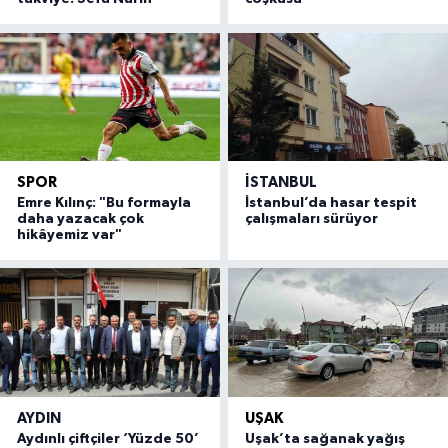
SPOR
İSTANBUL
Emre Kılınç: "Bu formayla
İstanbul’da hasar tespit
daha yazacak çok
çalışmaları sürüyor
hikâyemiz var"
AYDIN
UŞAK
Aydınlı çiftçiler ‘Yüzde 50’
Uşak’ta sağanak yağış