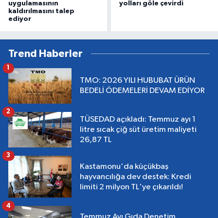
uygulamasının
yolları göle çevirdi
kaldırılmasını talep
ediyor
Trend Haberler
1
TMO: 2026 YILI HUBUBAT ÜRÜN
BEDELİ ÖDEMELERİ DEVAM EDİYOR
2
TÜSEDAD açıkladı: Temmuz ayı 1
litre sıcak çiğ süt üretim maliyeti
26,87 TL
3
Kastamonu'da küçükbaş
hayvancılığa dev destek: Kredi
limiti 2 milyon TL'ye çıkarıldı!
4
Temmuz Ayı Gıda Denetim