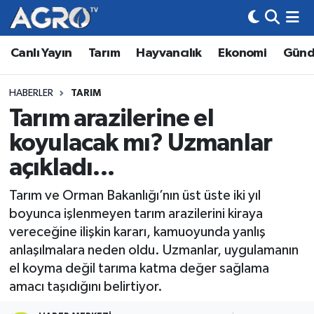
Canlı Yayın
Tarım
Hayvancılık
Ekonomi
Gün
Hava Durumu
Trafik Durumu
HABERLER
TARIM
Tarım arazilerine el
Süper Lig Puan Durumu ve Fikstür
koyulacak mı? Uzmanlar
Tüm Manşetler
açıkladı...
Tarım ve Orman Bakanlığı’nın üst üste iki yıl
Son Dakika Haberleri
boyunca işlenmeyen tarım arazilerini kiraya
vereceğine ilişkin kararı, kamuoyunda yanlış
Haber Arşivi
anlaşılmalara neden oldu. Uzmanlar, uygulamanın
el koyma değil tarıma katma değer sağlama
amacı taşıdığını belirtiyor.