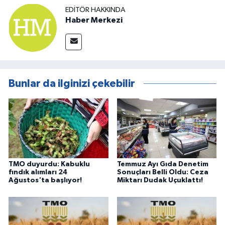
EDITÖR HAKKINDA
Haber Merkezi
Bunlar da ilginizi çekebilir
TMO duyurdu: Kabuklu
Temmuz Ayı Gıda Denetim
fındık alımları 24
Sonuçları Belli Oldu: Ceza
Ağustos'ta başlıyor!
Miktarı Dudak Uçuklattı!