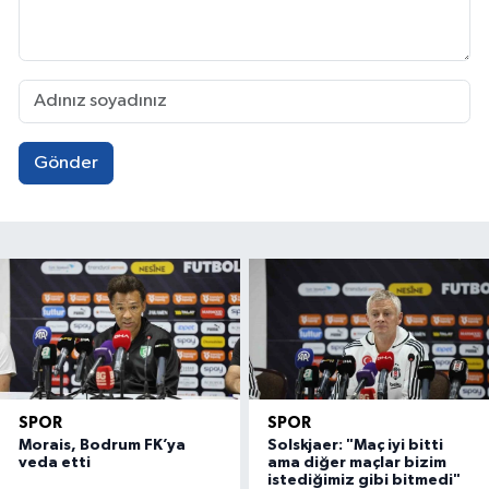
Gönder
SPOR
SPOR
Morais, Bodrum FK’ya
Solskjaer: "Maç iyi bitti
veda etti
ama diğer maçlar bizim
istediğimiz gibi bitmedi"