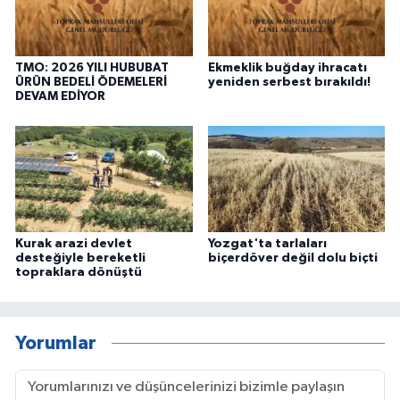
TMO: 2026 YILI HUBUBAT
Ekmeklik buğday ihracatı
ÜRÜN BEDELİ ÖDEMELERİ
yeniden serbest bırakıldı!
DEVAM EDİYOR
Kurak arazi devlet
Yozgat'ta tarlaları
desteğiyle bereketli
biçerdöver değil dolu biçti
topraklara dönüştü
Yorumlar