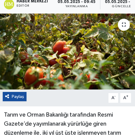
HABER MERKEZI
05.05.2025 - 09:45
05.05.2025 - 0
EDITÖR
YAYINLANMA
GÜNCELLEM
Paylaş
-
+
A
A
Tarım ve Orman Bakanlığı tarafından Resmi
Gazete’de yayımlanarak yürürlüğe giren
düzenleme ile, iki yıl üst üste işlenmeyen tarım