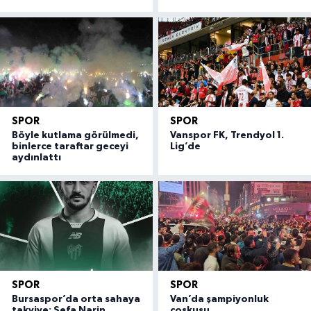
SPOR
SPOR
Böyle kutlama görülmedi,
Vanspor FK, Trendyol 1.
binlerce taraftar geceyi
Lig’de
aydınlattı
SPOR
SPOR
Bursaspor’da orta sahaya
Van’da şampiyonluk
takviye: Sefa Narin
coşkusu