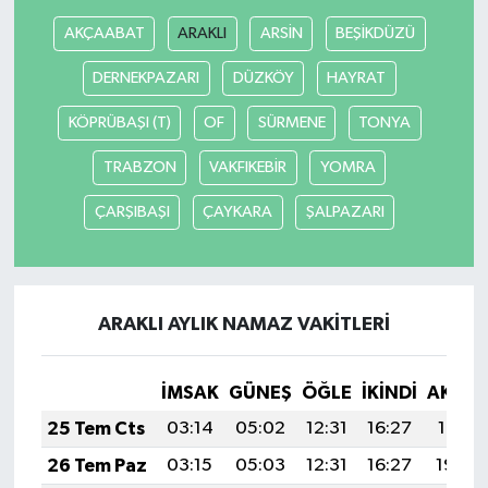
AKÇAABAT
ARAKLI
ARSİN
BEŞİKDÜZÜ
DERNEKPAZARI
DÜZKÖY
HAYRAT
KÖPRÜBAŞI (T)
OF
SÜRMENE
TONYA
TRABZON
VAKFIKEBİR
YOMRA
ÇARŞIBAŞI
ÇAYKARA
ŞALPAZARI
ARAKLI AYLIK NAMAZ VAKITLERI
İMSAK
GÜNEŞ
ÖĞLE
İKINDI
AKŞA
25 Tem Cts
03:14
05:02
12:31
16:27
19:51
26 Tem Paz
03:15
05:03
12:31
16:27
19:50