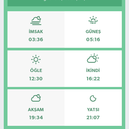
İMSAK
GÜNEŞ
03:36
05:16
ÖĞLE
İKINDI
12:30
16:22
AKŞAM
YATSI
19:34
21:07