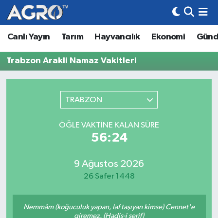
Canlı Yayın
Tarım
Hayvancılık
Ekonomi
Gün
Hava Durumu
Trabzon Arakli Namaz Vakitleri
Trafik Durumu
Süper Lig Puan Durumu ve Fikstür
TRABZON
Tüm Manşetler
ÖĞLE VAKTINE KALAN SÜRE
56:24
Son Dakika Haberleri
Haber Arşivi
9 Ağustos 2026
26 Safer 1448
Nemmâm (koğuculuk yapan, laf taşıyan kimse) Cennet'e
giremez. (Hadis-i şerif)