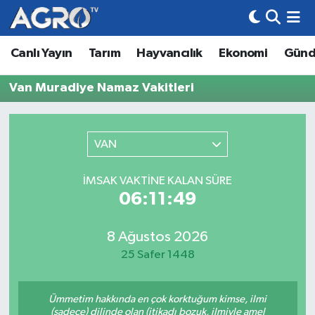
Canlı Yayın
Tarım
Hayvancılık
Ekonomi
Gün
Hava Durumu
Van Muradiye Namaz Vakitleri
Trafik Durumu
Süper Lig Puan Durumu ve Fikstür
VAN
Tüm Manşetler
İMSAK VAKTINE KALAN SÜRE
06:11:49
Son Dakika Haberleri
Haber Arşivi
8 Ağustos 2026
25 Safer 1448
Ümmetim hakkında en çok korktuğum kimse, ilmi
(sadece) dilinde olan (itikadı bozuk, ilmiyle amel