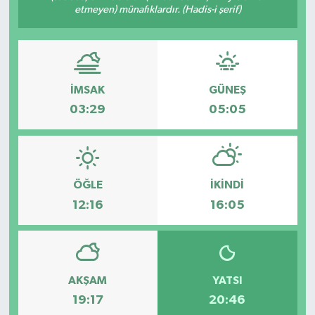
etmeyen) münafıklardır. (Hadis-i şerif)
İMSAK
GÜNEŞ
03:29
05:05
ÖĞLE
İKINDI
12:16
16:05
AKŞAM
YATSI
19:17
20:46