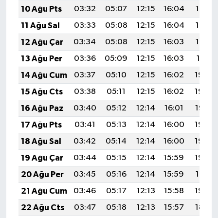
10 Ağu Pts
03:32
05:07
12:15
16:04
19:14
11 Ağu Sal
03:33
05:08
12:15
16:04
19:13
12 Ağu Çar
03:34
05:08
12:15
16:03
19:12
13 Ağu Per
03:36
05:09
12:15
16:03
19:11
14 Ağu Cum
03:37
05:10
12:15
16:02
19:09
15 Ağu Cts
03:38
05:11
12:15
16:02
19:08
16 Ağu Paz
03:40
05:12
12:14
16:01
19:07
17 Ağu Pts
03:41
05:13
12:14
16:00
19:05
18 Ağu Sal
03:42
05:14
12:14
16:00
19:04
19 Ağu Çar
03:44
05:15
12:14
15:59
19:03
20 Ağu Per
03:45
05:16
12:14
15:59
19:01
21 Ağu Cum
03:46
05:17
12:13
15:58
19:00
22 Ağu Cts
03:47
05:18
12:13
15:57
18:59