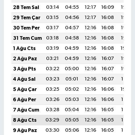
28 Tem Sal
03:14
04:55
12:17
16:09
19:28
29 Tem Çar
03:15
04:56
12:17
16:08
19:27
30 Tem Per
03:17
04:57
12:16
16:08
19:26
31 Tem Cum
03:18
04:58
12:16
16:08
19:25
1 Ağu Cts
03:19
04:59
12:16
16:08
19:24
2 Ağu Paz
03:21
04:59
12:16
16:07
19:23
3 Ağu Pts
03:22
05:00
12:16
16:07
19:22
4 Ağu Sal
03:23
05:01
12:16
16:07
19:21
5 Ağu Çar
03:25
05:02
12:16
16:06
19:20
6 Ağu Per
03:26
05:03
12:16
16:06
19:19
7 Ağu Cum
03:28
05:04
12:16
16:05
19:18
8 Ağu Cts
03:29
05:05
12:16
16:05
19:17
9 Ağu Paz
03:30
05:06
12:16
16:05
19:16