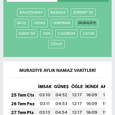
BAHÇESARAY
BAŞKALE
EDREMİT (V)
ERCİŞ
GEVAŞ
GÜRPINAR
MURADİYE
SARAY (V)
VAN
ÇALDIRAN
ÇATAK
ÖZALP
MURADİYE AYLIK NAMAZ VAKITLERI
İMSAK
GÜNEŞ
ÖĞLE
İKINDI
AKŞA
25 Tem Cts
03:10
04:52
12:17
16:09
19:31
26 Tem Paz
03:11
04:53
12:17
16:09
19:30
27 Tem Pts
03:13
04:54
12:17
16:09
19:29