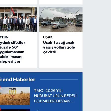
YDIN
UŞAK
ydınlı çiftçiler
Uşak’ta sağanak
Yüzde 50’
yağış yolları göle
ygulamasının
çevirdi
aldırılmasını
alep ediyor
Trend Haberler
TMO: 2026 YILI
HUBUBAT ÜRÜN BEDELİ
ÖDEMELERİ DEVAM
EDİYOR