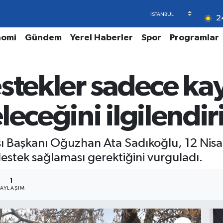
2
nomi
Gündem
Yerel Haberler
Spor
Programlar
stekler sadece kayı
leceğini ilgilendir
ı Başkanı Oğuzhan Ata Sadıkoğlu, 12 Nisan'
estek sağlaması gerektiğini vurguladı.
1
PAYLAŞIM