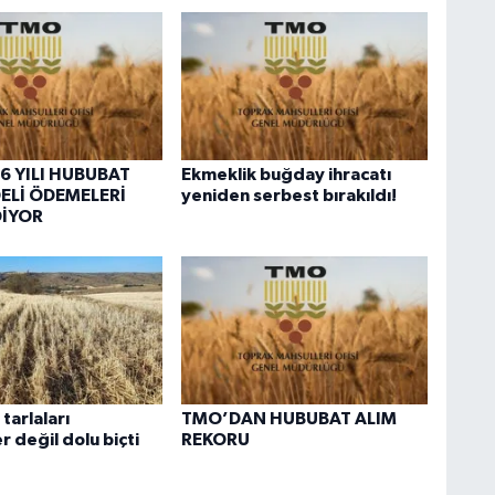
6 YILI HUBUBAT
Ekmeklik buğday ihracatı
ELİ ÖDEMELERİ
yeniden serbest bırakıldı!
DİYOR
tarlaları
TMO’DAN HUBUBAT ALIM
 değil dolu biçti
REKORU