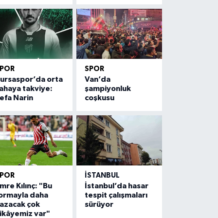
SPOR
SPOR
ursaspor’da orta
Van’da
ahaya takviye:
şampiyonluk
efa Narin
coşkusu
SPOR
İSTANBUL
mre Kılınç: "Bu
İstanbul’da hasar
ormayla daha
tespit çalışmaları
azacak çok
sürüyor
ikâyemiz var"