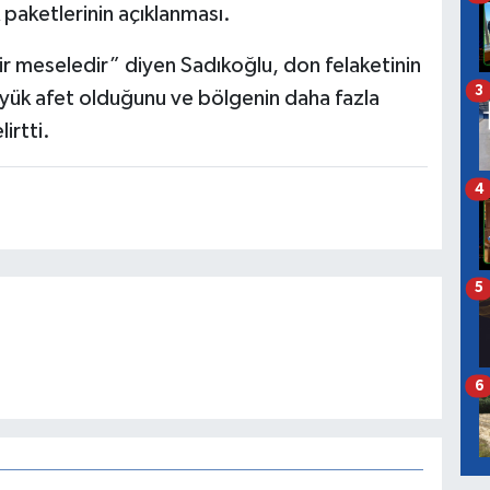
paketlerinin açıklanması.
r meseledir” diyen Sadıkoğlu, don felaketinin
3
 büyük afet olduğunu ve bölgenin daha fazla
irtti.
4
5
6