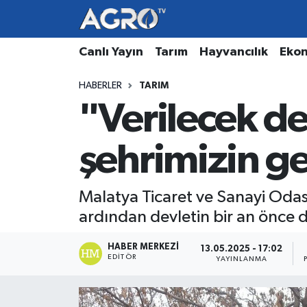
Hava Durumu
Canlı Yayın
Tarım
Hayvancılık
Eko
HABERLER
TARIM
Trafik Durumu
"Verilecek de
Süper Lig Puan Durumu ve Fikstür
şehrimizin ge
Tüm Manşetler
Son Dakika Haberleri
Malatya Ticaret ve Sanayi Odas
ardından devletin bir an önce d
Haber Arşivi
HABER MERKEZI
13.05.2025 - 17:02
EDITÖR
YAYINLANMA