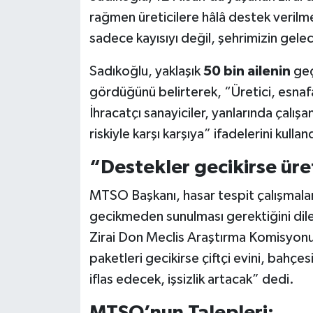
rağmen üreticilere hâlâ destek verilm
sadece kayısıyı değil, şehrimizin gelec
Sadıkoğlu, yaklaşık
50 bin ailenin
geç
gördüğünü belirterek, “Üretici, esna
İhracatçı sanayiciler, yanlarında çalışa
riskiyle karşı karşıya” ifadelerini kullan
“Destekler gecikirse üret
MTSO Başkanı, hasar tespit çalışmalar
gecikmeden sunulması gerektiğini dile
Zirai Don Meclis Araştırma Komisyonu 
paketleri gecikirse çiftçi evini, bahç
iflas edecek, işsizlik artacak” dedi.