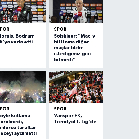
SPOR
SPOR
orais, Bodrum
Solskjaer: "Maç iyi
K’ya veda etti
bitti ama diğer
maçlar bizim
istediğimiz gibi
bitmedi"
SPOR
SPOR
öyle kutlama
Vanspor FK,
örülmedi,
Trendyol 1. Lig’de
inlerce taraftar
eceyi aydınlattı