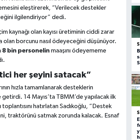
emesini eleştirerek, “Verilecek destekler
eğini ilgilendiriyor” dedi.
im kaynağı olan kayısı üretiminin ciddi zarar
fa olan borcunu nasıl ödeyeceğini düşünüyor.
n
8 bin personelin
maaşını ödeyememe
B
s
dı.
S
ici her şeyini satacak”
ının hızla tamamlanarak desteklerin
 getirdi. 14 Mayıs’ta TBMM’de yapılacak ilk
toplantısını hatırlatan Sadıkoğlu, “Destek
esini, traktörünü satmak zorunda kalacak. Esnaf
E
f
y
h