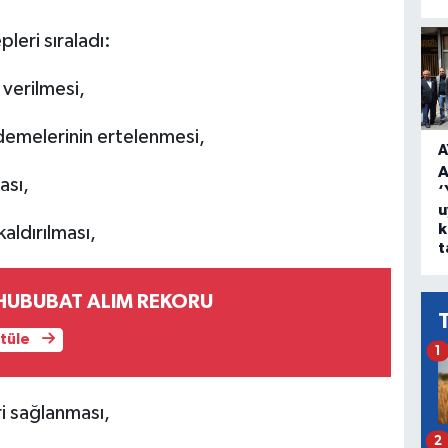
leri sıraladı:
i verilmesi,
emelerinin ertelenmesi,
A
A
ası,
‘
u
k
kaldırılması,
t
UBUBAT ALIM REKORU
ntüle
1
i sağlanması,
2