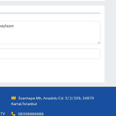
Esentepe Mh, Anadolu Cd. 5/2/359, 34870
Kartal/İstanbul
 TV
08508886688