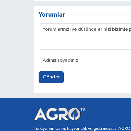
Yorumlar
Gönder
Türkiye'nin tarım, hayvancılık ve gıda mecrası AGRO