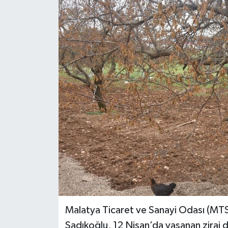
Malatya Ticaret ve Sanayi Odası (MT
Sadıkoğlu, 12 Nisan’da yaşanan zirai 