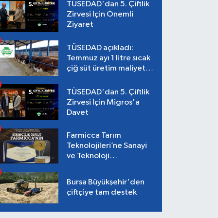
TÜSEDAD'dan 5. Çiftlik
Zirvesi İçin Önemli
Ziyaret
TÜSEDAD açıkladı:
Temmuz ayı 1 litre sıcak
çiğ süt üretim maliyeti
26,87 TL
TÜSEDAD'dan 5. Çiftlik
Zirvesi İçin Migros'a
Davet
Farmicca Tarım
Teknolojileri’ne Sanayi
ve Teknoloji
Bakanlığı’ndan Birincilik
Ödülü!
Bursa Büyükşehir'den
çiftçiye tam destek