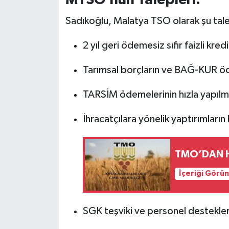
MTSO’nun Talepleri:
Sadıkoğlu, Malatya TSO olarak şu talep
2 yıl geri ödemesiz sıfır faizli kred
Tarımsal borçların ve BAĞ-KUR öd
TARSİM ödemelerinin hızla yapılm
İhracatçılara yönelik yaptırımların 
TMO’DAN H
İçeriği Görü
SGK teşviki ve personel destekler