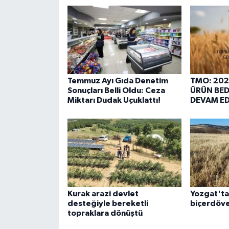
Temmuz Ayı Gıda Denetim
TMO: 202
Sonuçları Belli Oldu: Ceza
ÜRÜN BED
Miktarı Dudak Uçuklattı!
DEVAM E
Kurak arazi devlet
Yozgat'ta 
desteğiyle bereketli
biçerdöver
topraklara dönüştü