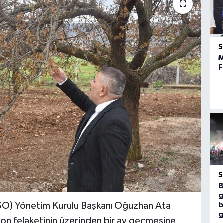
M
F
B
g
SO) Yönetim Kurulu Başkanı Oğuzhan Ata
b
g
don felaketinin üzerinden bir ay geçmesine