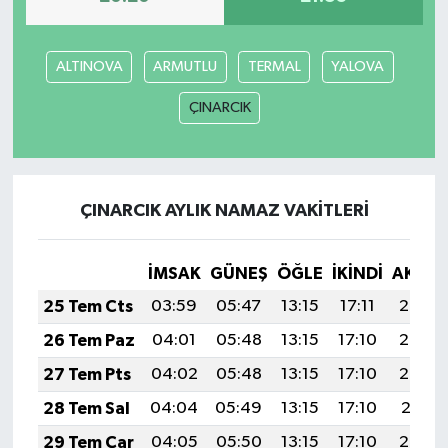
ALTINOVA
ARMUTLU
TERMAL
YALOVA
ÇINARCIK
ÇINARCIK AYLIK NAMAZ VAKITLERI
İMSAK
GÜNEŞ
ÖĞLE
İKINDI
AKŞA
25 Tem Cts
03:59
05:47
13:15
17:11
20:34
26 Tem Paz
04:01
05:48
13:15
17:10
20:33
27 Tem Pts
04:02
05:48
13:15
17:10
20:32
28 Tem Sal
04:04
05:49
13:15
17:10
20:31
29 Tem Çar
04:05
05:50
13:15
17:10
20:30