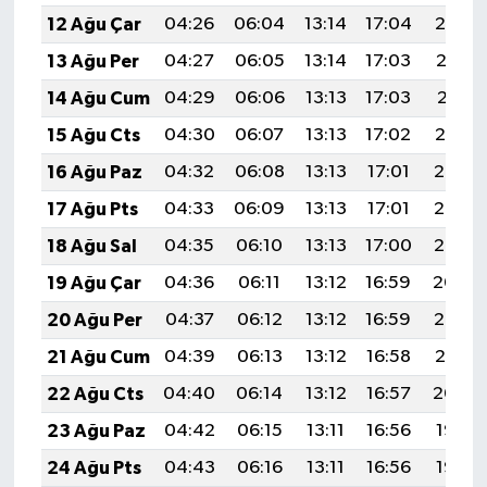
12 Ağu Çar
04:26
06:04
13:14
17:04
20:14
13 Ağu Per
04:27
06:05
13:14
17:03
20:12
14 Ağu Cum
04:29
06:06
13:13
17:03
20:11
15 Ağu Cts
04:30
06:07
13:13
17:02
20:10
16 Ağu Paz
04:32
06:08
13:13
17:01
20:08
17 Ağu Pts
04:33
06:09
13:13
17:01
20:07
18 Ağu Sal
04:35
06:10
13:13
17:00
20:05
19 Ağu Çar
04:36
06:11
13:12
16:59
20:04
20 Ağu Per
04:37
06:12
13:12
16:59
20:03
21 Ağu Cum
04:39
06:13
13:12
16:58
20:01
22 Ağu Cts
04:40
06:14
13:12
16:57
20:00
23 Ağu Paz
04:42
06:15
13:11
16:56
19:58
24 Ağu Pts
04:43
06:16
13:11
16:56
19:57