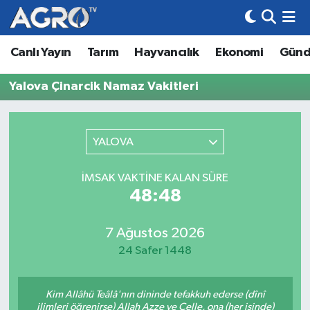
Canlı Yayın
Tarım
Hayvancılık
Ekonomi
Gün
Hava Durumu
Yalova Çinarcik Namaz Vakitleri
Trafik Durumu
Süper Lig Puan Durumu ve Fikstür
YALOVA
Tüm Manşetler
İMSAK VAKTINE KALAN SÜRE
48:48
Son Dakika Haberleri
Haber Arşivi
7 Ağustos 2026
24 Safer 1448
Kim Allâhü Teâlâ'nın dininde tefakkuh ederse (dînî
ilimleri öğrenirse) Allah Azze ve Celle, ona (her işinde)