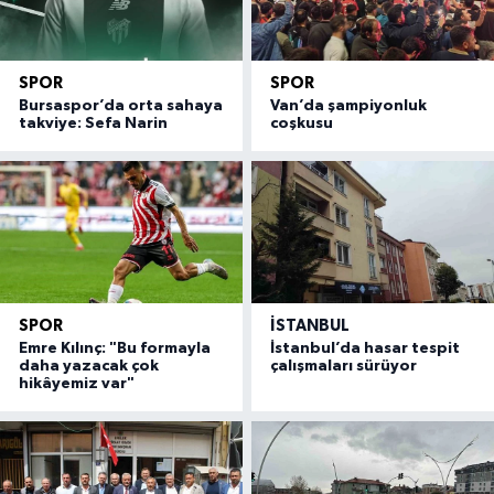
SPOR
SPOR
Bursaspor’da orta sahaya
Van’da şampiyonluk
takviye: Sefa Narin
coşkusu
SPOR
İSTANBUL
Emre Kılınç: "Bu formayla
İstanbul’da hasar tespit
daha yazacak çok
çalışmaları sürüyor
hikâyemiz var"