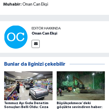
Muhabir:
Onan Can Ekşi
EDITÖR HAKKINDA
Onan Can Ekşi
Bunlar da ilginizi çekebilir
Temmuz Ayı Gıda Denetim
Büyükçekmece'deki
Sonuçları Belli Oldu: Ceza
göçükte sevindiren haber: