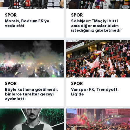
SPOR
SPOR
Morais, Bodrum FK’ya
Solskjaer: "Maç iyi bitti
veda etti
ama diğer maçlar bizim
istediğimiz gibi bitmedi"
SPOR
SPOR
Böyle kutlama görülmedi,
Vanspor FK, Trendyol 1.
binlerce taraftar geceyi
Lig’de
aydınlattı