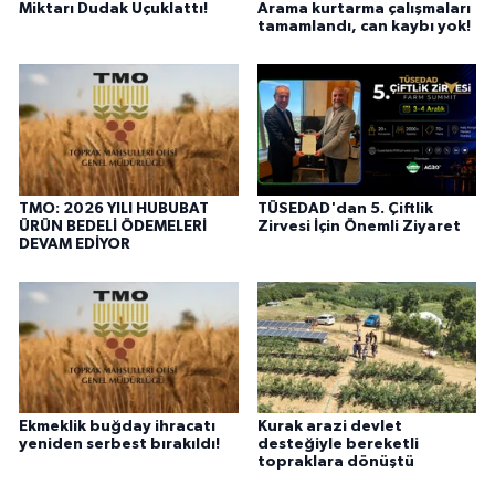
Miktarı Dudak Uçuklattı!
Arama kurtarma çalışmaları
tamamlandı, can kaybı yok!
TMO: 2026 YILI HUBUBAT
TÜSEDAD'dan 5. Çiftlik
ÜRÜN BEDELİ ÖDEMELERİ
Zirvesi İçin Önemli Ziyaret
DEVAM EDİYOR
Ekmeklik buğday ihracatı
Kurak arazi devlet
yeniden serbest bırakıldı!
desteğiyle bereketli
topraklara dönüştü