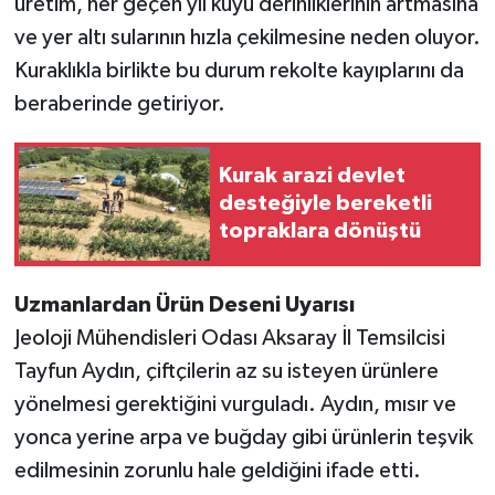
üretim, her geçen yıl kuyu derinliklerinin artmasına
ve yer altı sularının hızla çekilmesine neden oluyor.
Kuraklıkla birlikte bu durum rekolte kayıplarını da
beraberinde getiriyor.
Kurak arazi devlet
desteğiyle bereketli
topraklara dönüştü
Uzmanlardan Ürün Deseni Uyarısı
Jeoloji Mühendisleri Odası Aksaray İl Temsilcisi
Tayfun Aydın, çiftçilerin az su isteyen ürünlere
yönelmesi gerektiğini vurguladı. Aydın, mısır ve
yonca yerine arpa ve buğday gibi ürünlerin teşvik
edilmesinin zorunlu hale geldiğini ifade etti.