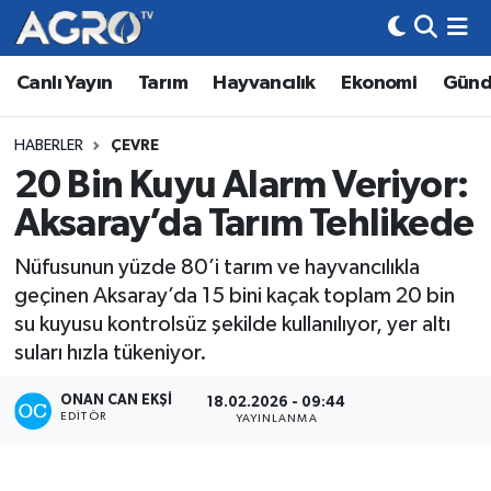
Canlı Yayın
Tarım
Hayvancılık
Ekonomi
Gün
Hava Durumu
Trafik Durumu
HABERLER
ÇEVRE
20 Bin Kuyu Alarm Veriyor:
Süper Lig Puan Durumu ve Fikstür
Aksaray’da Tarım Tehlikede
Tüm Manşetler
Nüfusunun yüzde 80’i tarım ve hayvancılıkla
geçinen Aksaray’da 15 bini kaçak toplam 20 bin
Son Dakika Haberleri
su kuyusu kontrolsüz şekilde kullanılıyor, yer altı
suları hızla tükeniyor.
Haber Arşivi
ONAN CAN EKŞI
18.02.2026 - 09:44
EDITÖR
YAYINLANMA