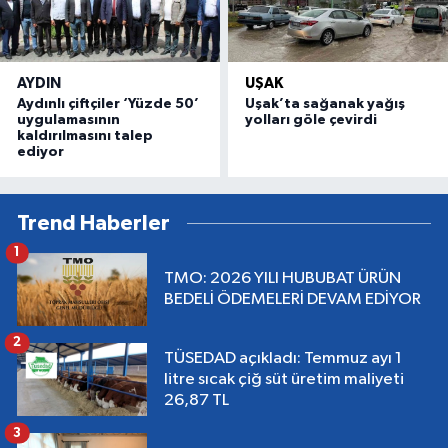
AYDIN
UŞAK
Aydınlı çiftçiler ‘Yüzde 50’
Uşak’ta sağanak yağış
uygulamasının
yolları göle çevirdi
kaldırılmasını talep
ediyor
Trend Haberler
1
TMO: 2026 YILI HUBUBAT ÜRÜN
BEDELİ ÖDEMELERİ DEVAM EDİYOR
2
TÜSEDAD açıkladı: Temmuz ayı 1
litre sıcak çiğ süt üretim maliyeti
26,87 TL
3