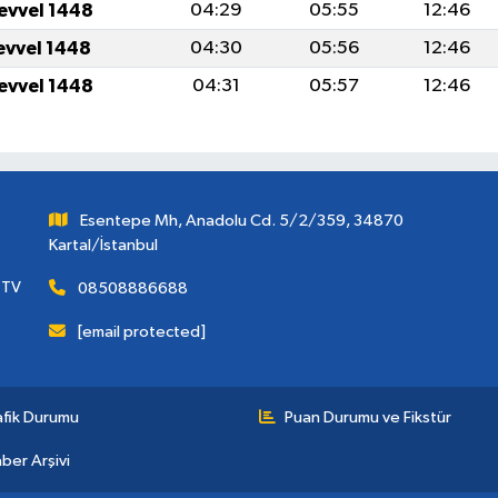
levvel 1448
04:29
05:55
12:46
levvel 1448
04:30
05:56
12:46
levvel 1448
04:31
05:57
12:46
Esentepe Mh, Anadolu Cd. 5/2/359, 34870
Kartal/İstanbul
 TV
08508886688
[email protected]
afik Durumu
Puan Durumu ve Fikstür
ber Arşivi