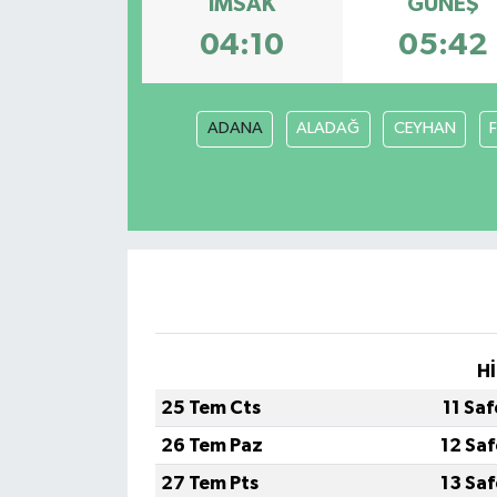
İMSAK
GÜNEŞ
04:10
05:42
ADANA
ALADAĞ
CEYHAN
Hİ
25 Tem Cts
11 Sa
26 Tem Paz
12 Sa
27 Tem Pts
13 Sa