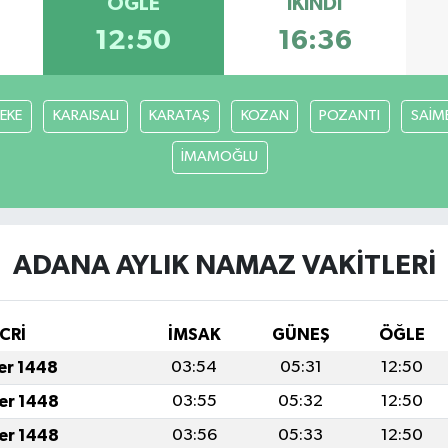
ÖĞLE
İKINDI
12:50
16:36
FEKE
KARAISALI
KARATAŞ
KOZAN
POZANTI
SAİM
İMAMOĞLU
ADANA AYLIK NAMAZ VAKITLERI
CRİ
İMSAK
GÜNEŞ
ÖĞLE
fer 1448
03:54
05:31
12:50
fer 1448
03:55
05:32
12:50
fer 1448
03:56
05:33
12:50