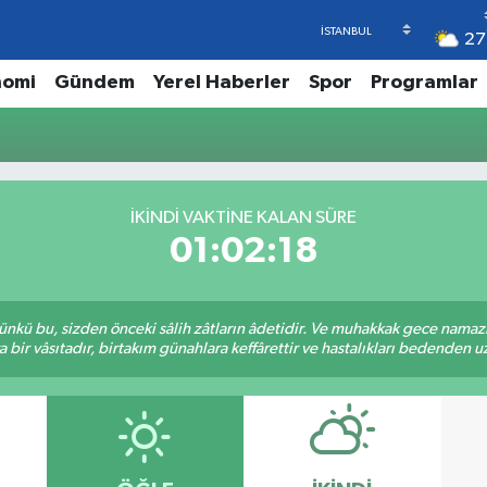
27
nomi
Gündem
Yerel Haberler
Spor
Programlar
İKINDI VAKTINE KALAN SÜRE
01:02:18
kü bu, sizden önceki sâlih zâtların âdetidir. Ve muhakkak gece namazı,
r vâsıtadır, birtakım günahlara keffârettir ve hastalıkları bedenden uzak