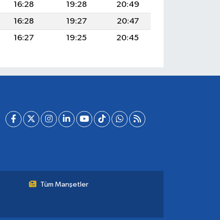
16:28
19:28
20:49
16:28
19:27
20:47
16:27
19:25
20:45
Tüm Manşetler