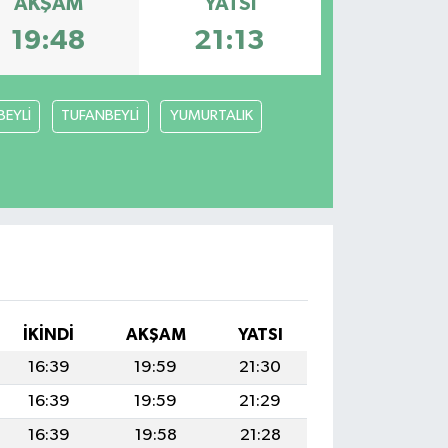
AKŞAM
YATSI
19:48
21:13
BEYLİ
TUFANBEYLİ
YUMURTALIK
İKINDI
AKŞAM
YATSI
16:39
19:59
21:30
16:39
19:59
21:29
16:39
19:58
21:28