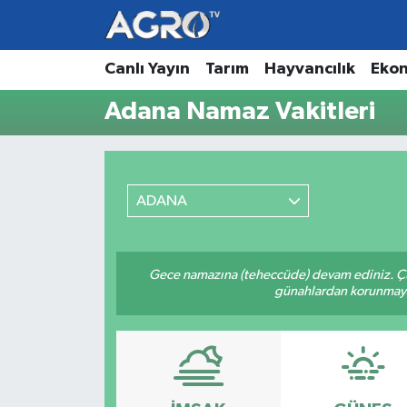
Hava Durumu
Canlı Yayın
Tarım
Hayvancılık
Eko
Adana Namaz Vakitleri
Trafik Durumu
Süper Lig Puan Durumu ve Fikstür
ADANA
Tüm Manşetler
Son Dakika Haberleri
Gece namazına (teheccüde) devam ediniz. Çün
günahlardan korunmaya bi
Haber Arşivi