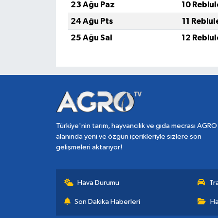
23 Ağu Paz
10 Rebiu
24 Ağu Pts
11 Rebiu
25 Ağu Sal
12 Rebiu
Türkiye'nin tarım, hayvancılık ve gıda mecrası AGRO
alanında yeni ve özgün içerikleriyle sizlere son
gelişmeleri aktarıyor!
Hava Durumu
Tr
Son Dakika Haberleri
Ha