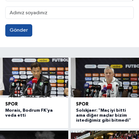
Gönder
SPOR
SPOR
Morais, Bodrum FK’ya
Solskjaer: "Maç iyi bitti
veda etti
ama diğer maçlar bizim
istediğimiz gibi bitmedi"