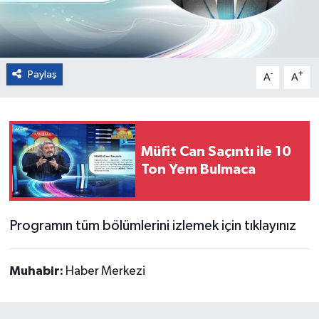
Paylaş
-
+
A
A
Müfit Can Saçıntı ile 10
Ton Yem Bulmaca
Programın tüm bölümlerini izlemek için tıklayınız
Muhabir:
Haber Merkezi