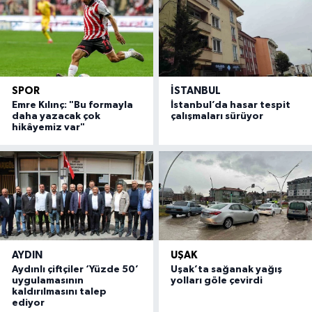
SPOR
İSTANBUL
Emre Kılınç: "Bu formayla
İstanbul’da hasar tespit
daha yazacak çok
çalışmaları sürüyor
hikâyemiz var"
AYDIN
UŞAK
Aydınlı çiftçiler ‘Yüzde 50’
Uşak’ta sağanak yağış
uygulamasının
yolları göle çevirdi
kaldırılmasını talep
ediyor