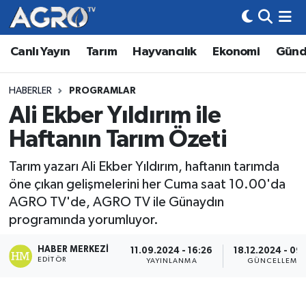
Canlı Yayın
Tarım
Hayvancılık
Ekonomi
Gün
Hava Durumu
Trafik Durumu
HABERLER
PROGRAMLAR
Ali Ekber Yıldırım ile
Süper Lig Puan Durumu ve Fikstür
Haftanın Tarım Özeti
Tüm Manşetler
Tarım yazarı Ali Ekber Yıldırım, haftanın tarımda
öne çıkan gelişmelerini her Cuma saat 10.00'da
Son Dakika Haberleri
AGRO TV'de, AGRO TV ile Günaydın
programında yorumluyor.
Haber Arşivi
HABER MERKEZI
11.09.2024 - 16:26
18.12.2024 - 09
EDITÖR
YAYINLANMA
GÜNCELLEME