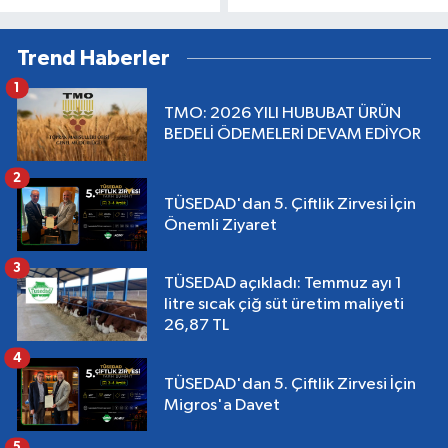
Trend Haberler
1
TMO: 2026 YILI HUBUBAT ÜRÜN
BEDELİ ÖDEMELERİ DEVAM EDİYOR
2
TÜSEDAD'dan 5. Çiftlik Zirvesi İçin
Önemli Ziyaret
3
TÜSEDAD açıkladı: Temmuz ayı 1
litre sıcak çiğ süt üretim maliyeti
26,87 TL
4
TÜSEDAD'dan 5. Çiftlik Zirvesi İçin
Migros'a Davet
5