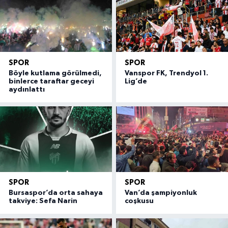
SPOR
SPOR
Böyle kutlama görülmedi,
Vanspor FK, Trendyol 1.
binlerce taraftar geceyi
Lig’de
aydınlattı
SPOR
SPOR
Bursaspor’da orta sahaya
Van’da şampiyonluk
takviye: Sefa Narin
coşkusu