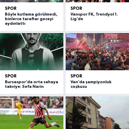
SPOR
SPOR
Böyle kutlama görülmedi,
Vanspor FK, Trendyol 1.
binlerce taraftar geceyi
Lig’de
aydınlattı
SPOR
SPOR
Bursaspor’da orta sahaya
Van’da şampiyonluk
takviye: Sefa Narin
coşkusu