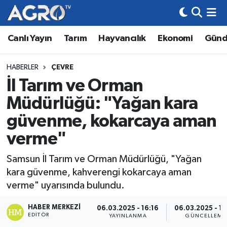
Canlı Yayın
Tarım
Hayvancılık
Ekonomi
Gün
Hava Durumu
Trafik Durumu
HABERLER
ÇEVRE
İl Tarım ve Orman
Süper Lig Puan Durumu ve Fikstür
Müdürlüğü: "Yağan kara
Tüm Manşetler
güvenme, kokarcaya aman
verme"
Son Dakika Haberleri
Samsun İl Tarım ve Orman Müdürlüğü, "Yağan
Haber Arşivi
kara güvenme, kahverengi kokarcaya aman
verme" uyarısında bulundu.
HABER MERKEZI
06.03.2025 - 16:16
06.03.2025 - 17
EDITÖR
YAYINLANMA
GÜNCELLEME