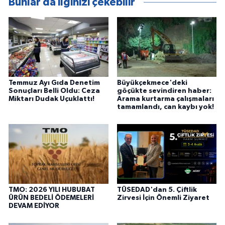
Bunlar da ilginizi çekebilir
Temmuz Ayı Gıda Denetim
Büyükçekmece'deki
Sonuçları Belli Oldu: Ceza
göçükte sevindiren haber:
Miktarı Dudak Uçuklattı!
Arama kurtarma çalışmaları
tamamlandı, can kaybı yok!
TMO: 2026 YILI HUBUBAT
TÜSEDAD'dan 5. Çiftlik
ÜRÜN BEDELİ ÖDEMELERİ
Zirvesi İçin Önemli Ziyaret
DEVAM EDİYOR