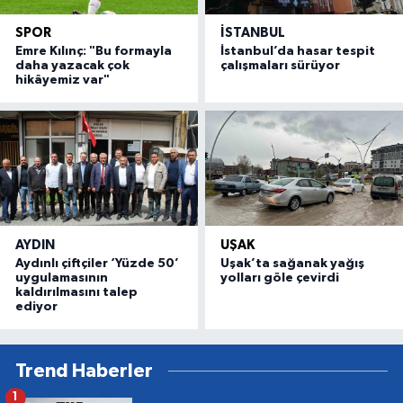
SPOR
İSTANBUL
Emre Kılınç: "Bu formayla
İstanbul’da hasar tespit
daha yazacak çok
çalışmaları sürüyor
hikâyemiz var"
AYDIN
UŞAK
Aydınlı çiftçiler ‘Yüzde 50’
Uşak’ta sağanak yağış
uygulamasının
yolları göle çevirdi
kaldırılmasını talep
ediyor
Trend Haberler
1