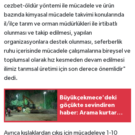
cezbet-öldür yöntemi ile mücadele ve ürün
bazında kimyasal mücadele takvimi konularında
il/ilçe tarım ve orman müdürlükleri ile irtibatlı
olunması ve takip edilmesi, yapılan
organizasyonlara destek olunması, seferberlik
ruhu içerisinde mücadele çalışmalarına bireysel ve
toplumsal olarak hız kesmeden devam edilmesi
ilimiz tarımsal üretimi için son derece önemlidir"
dedi.
Büyükçekmece'deki
göçükte sevindiren
haber: Arama kurtarma
çalışmaları tamamlandı,
can kaybı yok!
Ayrıca kışlaklardan çıkış için mücadeleye 1-10