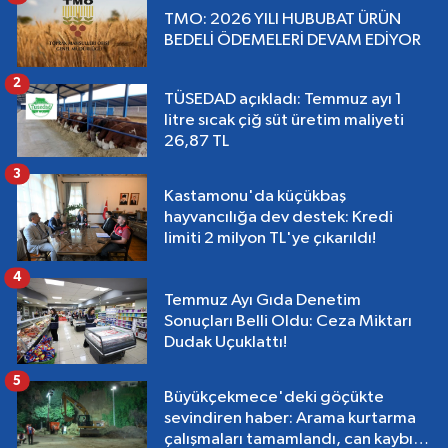
TMO: 2026 YILI HUBUBAT ÜRÜN
BEDELİ ÖDEMELERİ DEVAM EDİYOR
2
TÜSEDAD açıkladı: Temmuz ayı 1
litre sıcak çiğ süt üretim maliyeti
26,87 TL
3
Kastamonu'da küçükbaş
hayvancılığa dev destek: Kredi
limiti 2 milyon TL'ye çıkarıldı!
4
Temmuz Ayı Gıda Denetim
Sonuçları Belli Oldu: Ceza Miktarı
Dudak Uçuklattı!
5
Büyükçekmece'deki göçükte
sevindiren haber: Arama kurtarma
çalışmaları tamamlandı, can kaybı