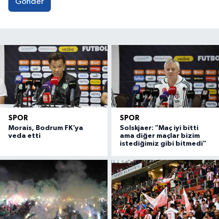
Gönder
SPOR
SPOR
Morais, Bodrum FK’ya
Solskjaer: "Maç iyi bitti
veda etti
ama diğer maçlar bizim
istediğimiz gibi bitmedi"