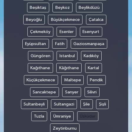
Beşiktaş
Beykoz
Beylikdüzü
Beyoğlu
Büyükçekmece
Çatalca
Çekmeköy
Esenler
Esenyurt
Eyüpsultan
Fatih
Gaziosmanpaşa
Güngören
Istanbul
Kadıköy
Kağıthane
Kâğıthane
Kartal
Küçükçekmece
Maltepe
Pendik
Sancaktepe
Sarıyer
Silivri
Sultanbeyli
Sultangazi
Şile
Şişli
Tuzla
Ümraniye
Üsküdar
Zeytinburnu