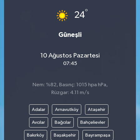
°
24
Güneşli
10 Ağustos Pazartesi
07:45
Nem: %82, Basınç: 1015 hpa hPa,
Rüzgar: 4.11 m/s
Adalar
Arnavutköy
Ataşehir
Avcılar
Bağcılar
Bahçelievler
Bakırköy
Başakşehir
Bayrampaşa