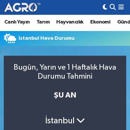
Canlı Yayın
Tarım
Hayvancılık
Ekonomi
Gün
Hava Durumu
Trafik Durumu
İstanbul Hava Durumu
Süper Lig Puan Durumu ve Fikstür
Bugün, Yarın ve 1 Haftalık Hava
Tüm Manşetler
Durumu Tahmini
Son Dakika Haberleri
ŞU AN
Haber Arşivi
İstanbul