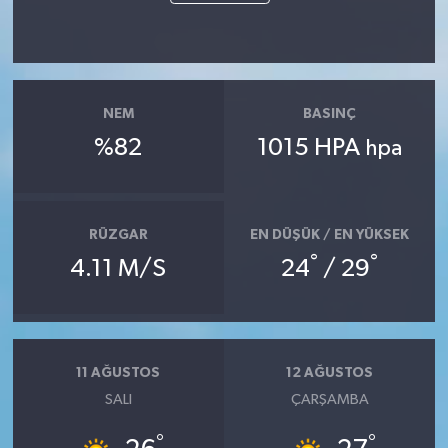
NEM
BASINÇ
%82
1015 HPA
hpa
RÜZGAR
EN DÜŞÜK / EN YÜKSEK
°
°
4.11 M/S
24
/ 29
11 AĞUSTOS
12 AĞUSTOS
SALI
ÇARŞAMBA
°
°