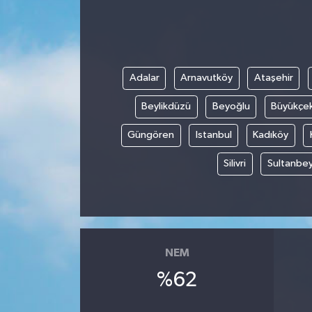
Adalar
Arnavutköy
Ataşehir
Beylikdüzü
Beyoğlu
Büyükçe
Güngören
Istanbul
Kadıköy
Silivri
Sultanbey
NEM
%62