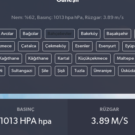
Nem: %62, Basınç: 1013 hpa hPa, Rüzgar: 3.89 m/s
Avcılar
Bağcılar
Bahçelievler
Bakırköy
Başakşehir
kmece
Çatalca
Çekmeköy
Esenler
Esenyurt
Eyüp
Kağıthane
Kâğıthane
Kartal
Küçükçekmece
Maltepe
li
Sultangazi
Şile
Şişli
Tuzla
Ümraniye
Üsküda
BASINÇ
RÜZGAR
1013 HPA
3.89 M/S
hpa