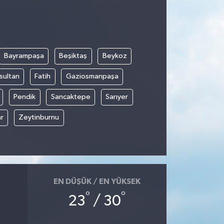
Bayrampaşa
Beşiktaş
Beykoz
sultan
Fatih
Gaziosmanpaşa
Pendik
Sancaktepe
Sarıyer
r
Zeytinburnu
EN DÜŞÜK / EN YÜKSEK
°
°
23
/ 30