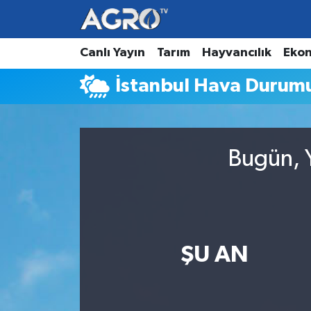
Hava Durumu
Canlı Yayın
Tarım
Hayvancılık
Eko
İstanbul Hava Durum
Trafik Durumu
Süper Lig Puan Durumu ve Fikstür
Bugün, Y
Tüm Manşetler
Son Dakika Haberleri
Haber Arşivi
ŞU AN