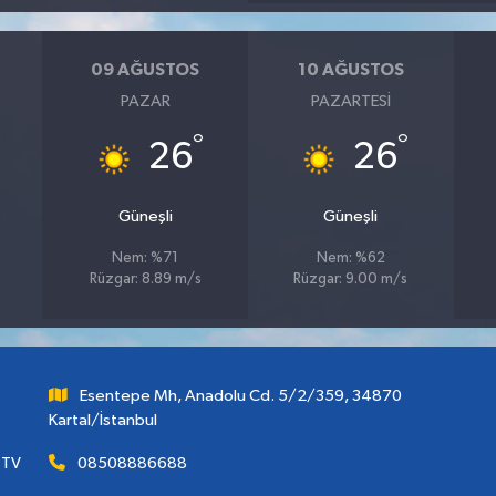
09 AĞUSTOS
10 AĞUSTOS
PAZAR
PAZARTESI
°
°
26
26
Güneşli
Güneşli
Nem: %71
Nem: %62
Rüzgar: 8.89 m/s
Rüzgar: 9.00 m/s
Esentepe Mh, Anadolu Cd. 5/2/359, 34870
Kartal/İstanbul
 TV
08508886688