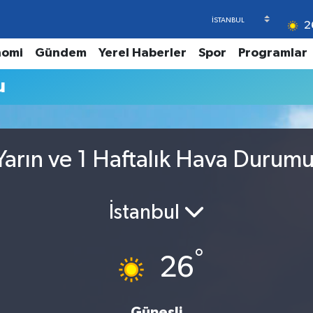
2
nomi
Gündem
Yerel Haberler
Spor
Programlar
u
arın ve 1 Haftalık Hava Durum
İstanbul
°
26
Güneşli