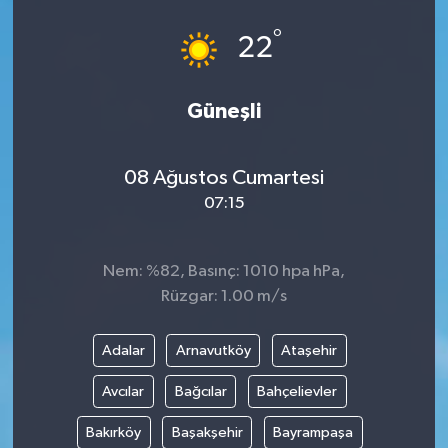
°
22
Güneşli
08 Ağustos Cumartesi
07:15
Nem: %82, Basınç: 1010 hpa hPa,
Rüzgar: 1.00 m/s
Adalar
Arnavutköy
Ataşehir
Avcılar
Bağcılar
Bahçelievler
Bakırköy
Başakşehir
Bayrampaşa