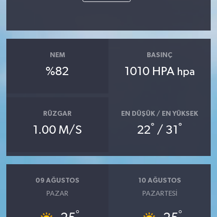
NEM
BASINÇ
%82
1010 HPA
hpa
RÜZGAR
EN DÜŞÜK / EN YÜKSEK
°
°
1.00 M/S
22
/ 31
09 AĞUSTOS
10 AĞUSTOS
PAZAR
PAZARTESI
°
°