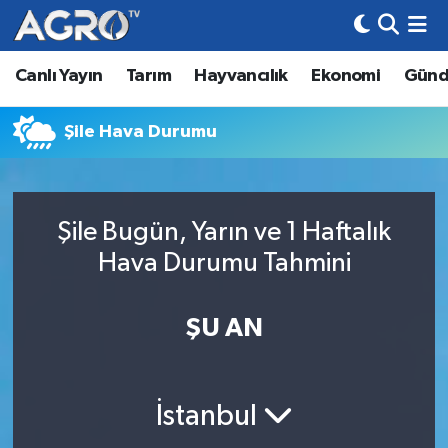
Canlı Yayın
Tarım
Hayvancılık
Ekonomi
Gün
Hava Durumu
Trafik Durumu
Şile Hava Durumu
Süper Lig Puan Durumu ve Fikstür
Şile Bugün, Yarın ve 1 Haftalık
Tüm Manşetler
Hava Durumu Tahmini
Son Dakika Haberleri
ŞU AN
Haber Arşivi
İstanbul