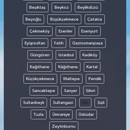
Beşiktaş
Beykoz
Beylikdüzü
Beyoğlu
Büyükçekmece
Çatalca
Çekmeköy
Esenler
Esenyurt
Eyüpsultan
Fatih
Gaziosmanpaşa
Güngören
Istanbul
Kadıköy
Kağıthane
Kâğıthane
Kartal
Küçükçekmece
Maltepe
Pendik
Sancaktepe
Sarıyer
Silivri
Sultanbeyli
Sultangazi
Şile
Şişli
Tuzla
Ümraniye
Üsküdar
Zeytinburnu