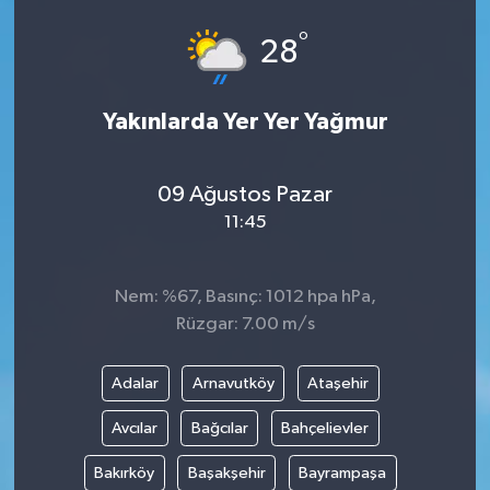
°
28
Yakınlarda Yer Yer Yağmur
09 Ağustos Pazar
11:45
Nem: %67, Basınç: 1012 hpa hPa,
Rüzgar: 7.00 m/s
Adalar
Arnavutköy
Ataşehir
Avcılar
Bağcılar
Bahçelievler
Bakırköy
Başakşehir
Bayrampaşa