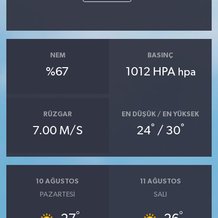
NEM
BASINÇ
%67
1012 HPA
hpa
RÜZGAR
EN DÜŞÜK / EN YÜKSEK
°
°
7.00 M/S
24
/ 30
10 AĞUSTOS
11 AĞUSTOS
PAZARTESI
SALI
°
°