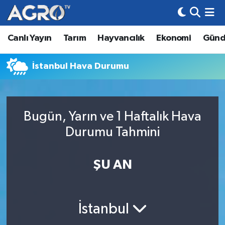
Canlı Yayın
Tarım
Hayvancılık
Ekonomi
Gün
Hava Durumu
Trafik Durumu
İstanbul Hava Durumu
Süper Lig Puan Durumu ve Fikstür
Bugün, Yarın ve 1 Haftalık Hava
Tüm Manşetler
Durumu Tahmini
Son Dakika Haberleri
ŞU AN
Haber Arşivi
İstanbul