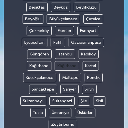
Beşiktaş
Beykoz
Beylikdüzü
Beyoğlu
Büyükçekmece
Çatalca
Çekmeköy
Esenler
Esenyurt
Eyüpsultan
Fatih
Gaziosmanpaşa
Güngören
Istanbul
Kadıköy
Kağıthane
Kâğıthane
Kartal
Küçükçekmece
Maltepe
Pendik
Sancaktepe
Sarıyer
Silivri
Sultanbeyli
Sultangazi
Şile
Şişli
Tuzla
Ümraniye
Üsküdar
Zeytinburnu