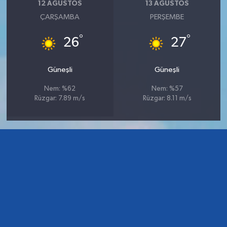
12 AĞUSTOS
13 AĞUSTOS
ÇARŞAMBA
PERŞEMBE
°
°
26
27
Güneşli
Güneşli
Nem: %62
Nem: %57
Rüzgar: 7.89 m/s
Rüzgar: 8.11 m/s