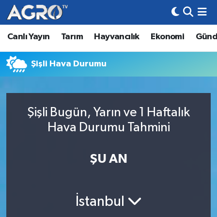
Canlı Yayın
Tarım
Hayvancılık
Ekonomi
Gün
Hava Durumu
Trafik Durumu
Şişli Hava Durumu
Süper Lig Puan Durumu ve Fikstür
Şişli Bugün, Yarın ve 1 Haftalık
Tüm Manşetler
Hava Durumu Tahmini
Son Dakika Haberleri
ŞU AN
Haber Arşivi
İstanbul