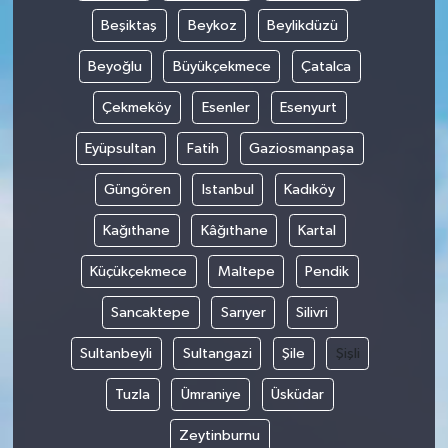
Beşiktaş
Beykoz
Beylikdüzü
Beyoğlu
Büyükçekmece
Çatalca
Çekmeköy
Esenler
Esenyurt
Eyüpsultan
Fatih
Gaziosmanpaşa
Güngören
Istanbul
Kadıköy
Kağıthane
Kâğıthane
Kartal
Küçükçekmece
Maltepe
Pendik
Sancaktepe
Sarıyer
Silivri
Sultanbeyli
Sultangazi
Şile
Şişli
Tuzla
Ümraniye
Üsküdar
Zeytinburnu