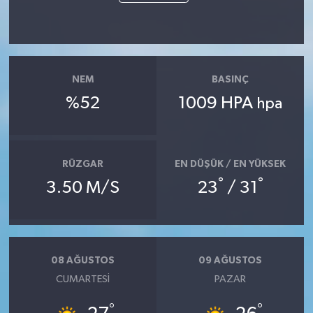
NEM
BASINÇ
%52
1009 HPA
hpa
RÜZGAR
EN DÜŞÜK / EN YÜKSEK
°
°
3.50 M/S
23
/ 31
08 AĞUSTOS
09 AĞUSTOS
CUMARTESI
PAZAR
°
°