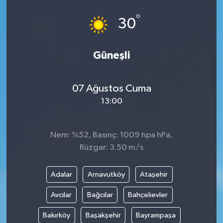
°
30
Güneşli
07 Ağustos Cuma
13:00
Nem: %52, Basınç: 1009 hpa hPa,
Rüzgar: 3.50 m/s
Adalar
Arnavutköy
Ataşehir
Avcılar
Bağcılar
Bahçelievler
Bakırköy
Başakşehir
Bayrampaşa